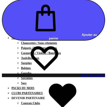
Vestes
BAS
Jupes
Shorts
Leggings
Pantalons
CARTES CADEAUX
Ajouter au
ACCESSOIRES
panier
Chaussettes / Sous-vêtements
Poignets / Manchettes / Gants
Casquettes / Visières / Bandeaux
Antivibrateurs
Surgrips
Bobines
Gourdes
Liste de souhaits
Serviettes
Sacs
PACKS DU MOIS
CLUBS PARTENAIRES
DEVENIR PARTENAIRE
Contrats Clubs