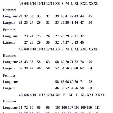
4/6
6/8
8/10
10/12
12/14
XS
S
M
L
XL
XXL
XXXL
Hommes
Longueur
29
32
33
35
37
39
40
41
42
43
44
45
Largeur
23
25
27
29
31
33
35
38
41
44
47
50
Femmes
Longueur
23
24
25
26
27
28
29
30
31
32
Largeur
27
28
29
30
32
34
37
40
43
46
4/6
6/8
8/10
10/12
12/14
XS
S
M
L
XL
XXL
XXXL
Hommes
Longueur
43
43
53
58
63
68
69
70
71
72
74
76
Largeur
36
39
42
46
50
52
54
56
58
60
62
64
Femmes
Longueur
58
63
68
69
70
71
72
Largeur
46
50
52
54
56
58
60
4/6
6/8
8/10
10/12
12/14
XS
S
M
L
XL
XXL
XXXL
Hommes
Longueur
64
72
80
88
96
105
106
107
108
109
110
111