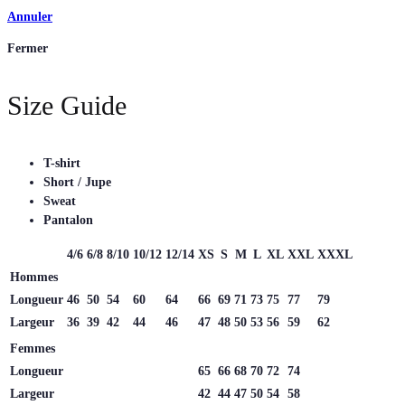
Annuler
Fermer
Size Guide
T-shirt
Short / Jupe
Sweat
Pantalon
4/6
6/8
8/10
10/12
12/14
XS
S
M
L
XL
XXL
XXXL
Hommes
Longueur
46
50
54
60
64
66
69
71
73
75
77
79
Largeur
36
39
42
44
46
47
48
50
53
56
59
62
Femmes
Longueur
65
66
68
70
72
74
Largeur
42
44
47
50
54
58