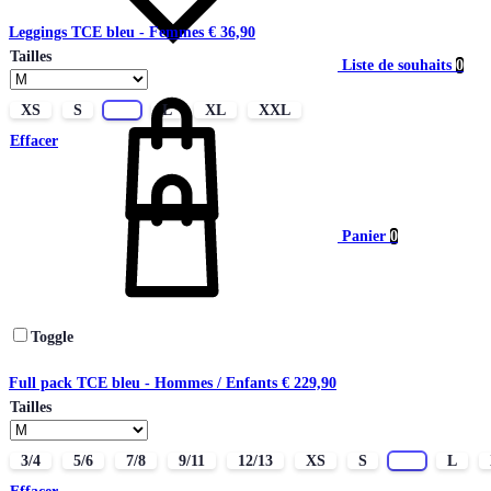
Leggings TCE bleu - Femmes
€
36,90
Tailles
Liste de souhaits
0
XS
S
M
L
XL
XXL
Effacer
Panier
0
Toggle
Full pack TCE bleu - Hommes / Enfants
€
229,90
Tailles
3/4
5/6
7/8
9/11
12/13
XS
S
M
L