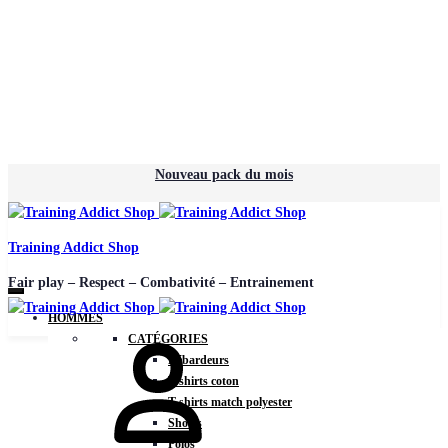
Nouveau pack du mois
Training Addict Shop
Fair play – Respect – Combativité – Entrainement
HOMMES
CATÉGORIES
Débardeurs
T-shirts coton
T-shirts match polyester
Shorts
Polos