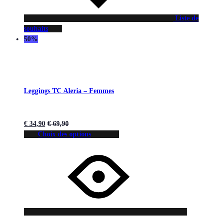
Liste de
souhaits
50%
Leggings TC Aleria – Femmes
€
34,90
€
69,90
Choix des options