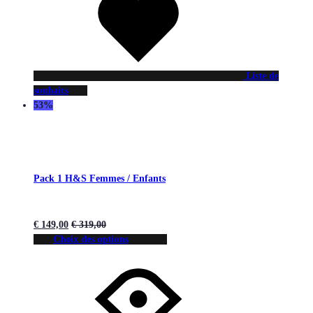
Liste de
souhaits
53%
Pack 1 H&S Femmes / Enfants
€
149,00
€
319,00
Choix des options