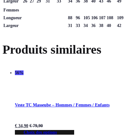
Largeur
26
27
29
31
33
34
36
38
40
43
46
49
Femmes
Longueur
88
96
105
106
107
108
109
Largeur
31
33
34
36
38
40
42
Produits similaires
56%
Veste TC Masseube – Hommes / Femmes / Enfants
€
34,90
€
79,90
Choix des options