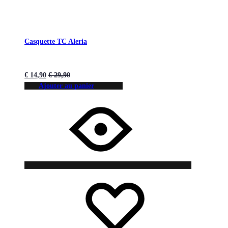
Casquette TC Aleria
€
14,90
€
29,90
Ajouter au panier