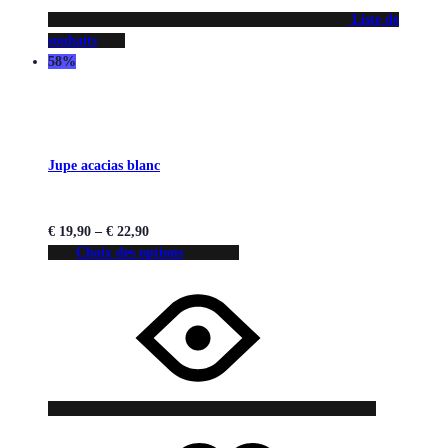
Liste de
souhaits
58%
Jupe acacias blanc
€
19,90
–
€
22,90
Choix des options