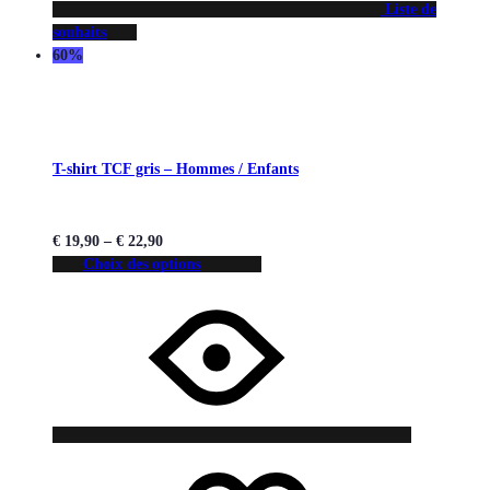
Liste de
souhaits
60%
T-shirt TCF gris – Hommes / Enfants
€
19,90
–
€
22,90
Choix des options