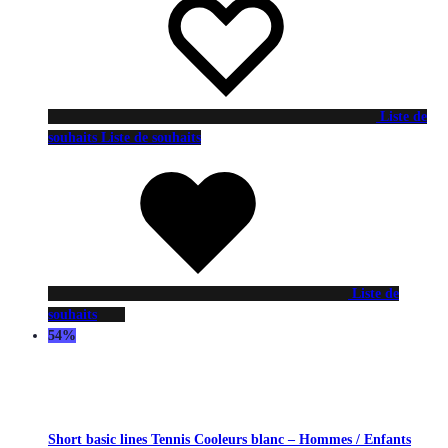
Liste de
souhaits
Liste de souhaits
Liste de
souhaits
54%
Short basic lines Tennis Cooleurs blanc – Hommes / Enfants