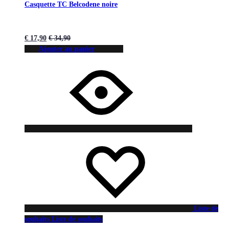
Casquette TC Belcodene noire
€
17,90
€
34,90
Ajouter au panier
Liste de
souhaits
Liste de souhaits