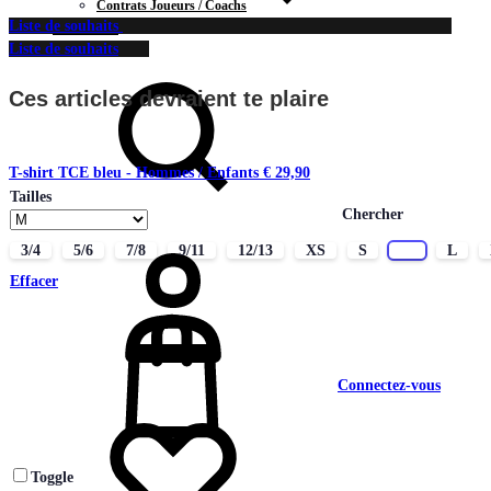
Contrats Joueurs / Coachs
Liste de souhaits
CONTACT
Liste de souhaits
Ces articles devraient te plaire
T-shirt TCE bleu - Hommes / Enfants
€
29,90
Tailles
Chercher
3/4
5/6
7/8
9/11
12/13
XS
S
M
L
Effacer
Connectez-vous
Toggle