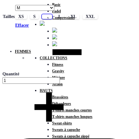
Basic
Padel
Tailles
XS
S
M
L
XL
XXL
Compressions
Effacer
FEMMES
COLLECTIONS
Fitness
Gravity
Quantité
Météore
Action
HAUTS
Brassières
Débardeurs
T-shirts manches courtes
T-shirts manches longues
Sweat-shirts
Sweats à capuche
Sweats à capuche zippé