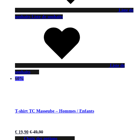
Liste de
souhaits
Liste de souhaits
Liste de
souhaits
60%
T-shirt TC Masseube – Hommes / Enfants
€
19,90
€
49,90
Choix des options