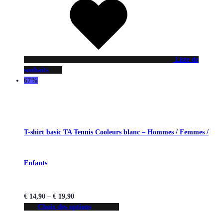
Liste de
souhaits
67%
T-shirt basic TA Tennis Cooleurs blanc – Hommes / Femmes /
Enfants
€
14,90
–
€
19,90
Choix des options