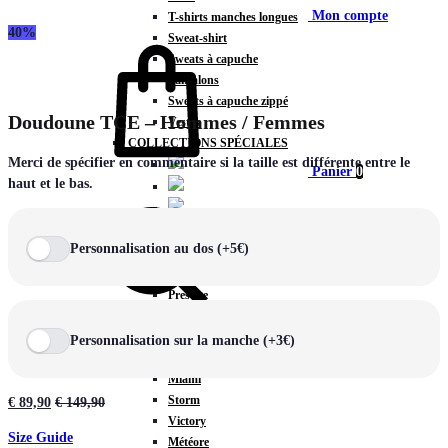
Mon compte
T-shirts manches longues
40%
Sweat-shirt
Sweats à capuche
Pantalons
Sweats à capuche zippé
Doudoune TCE – Hommes / Femmes
Vestes
COLLECTIONS SPÉCIALES
Merci de spécifier en commentaire si la taille est différente entre le
Panier
0
haut et le bas.
Personnalisation au dos (+5€)
COLLECTIONS
Prestige
Rex
Chercher
TA Court
Personnalisation sur la manche (+3€)
Premium
Miami
Storm
€
89,90
€
149,90
Victory
Size Guide
Météore