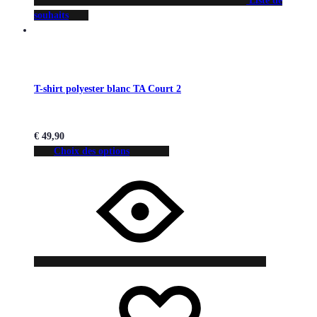
Liste de
souhaits
T-shirt polyester blanc TA Court 2
€
49,90
Choix des options