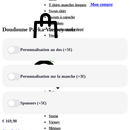
Mon compte
T-shirts manches longues
Sweat-shirt
Sweats à capuche
Pantalons
Doudoune Parka Victory noir
Sweats à capuche zippé
Vestes
COLLECTIONS SPÉCIALES
Panier
0
Personnalisation au dos (+5€)
Personnalisation sur la manche (+3€)
COLLECTIONS
Prestige
Rex
Chercher
TA Court
Sponsors (+5€)
Premium
Miami
Storm
€
169,90
Victory
Météore