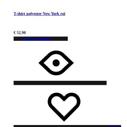
T-shirt polyester New York roi
€
52,90
Choix des options