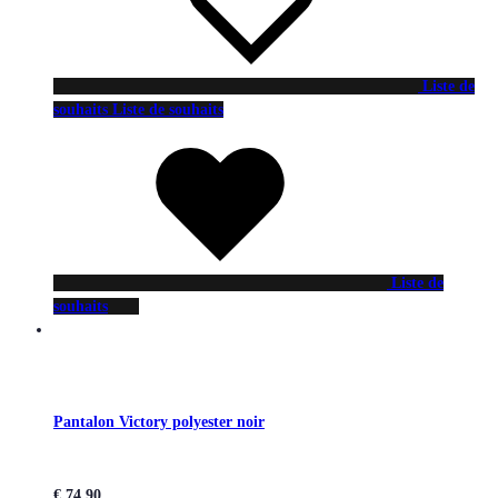
Liste de
souhaits
Liste de souhaits
Liste de
souhaits
Pantalon Victory polyester noir
€
74,90