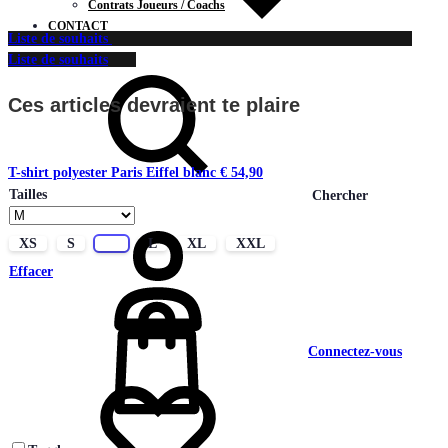
Contrats Joueurs / Coachs
CONTACT
Liste de souhaits
Liste de souhaits
Ces articles devraient te plaire
T-shirt polyester Paris Eiffel blanc
€
54,90
Tailles
Chercher
XS
S
M
L
XL
XXL
Effacer
Connectez-vous