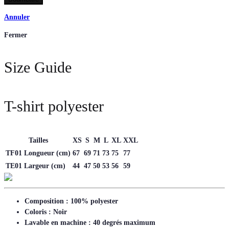
Annuler
Fermer
Size Guide
T-shirt polyester
Tailles
XS
S
M
L
XL
XXL
TF01 Longueur (cm)
67
69
71
73
75
77
TE01 Largeur (cm)
44
47
50
53
56
59
Composition : 100% polyester
Coloris : Noir
Lavable en machine : 40 degrés maximum