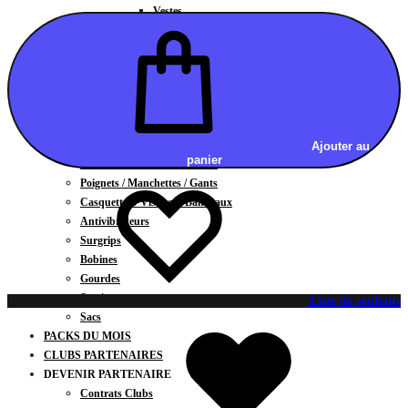
Vestes
BAS
Jupes
Shorts
Leggings
Pantalons
CARTES CADEAUX
ACCESSOIRES
Ajouter au
panier
Chaussettes / Sous-vêtements
Poignets / Manchettes / Gants
Casquettes / Visières / Bandeaux
Antivibrateurs
Surgrips
Bobines
Gourdes
Serviettes
Liste de souhaits
Sacs
PACKS DU MOIS
CLUBS PARTENAIRES
DEVENIR PARTENAIRE
Contrats Clubs