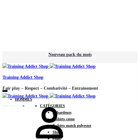
Nouveau pack du mois
Training Addict Shop
Fair play – Respect – Combativité – Entrainement
HOMMES
CATÉGORIES
Débardeurs
T-shirts coton
T-shirts match polyester
Shorts
Polos