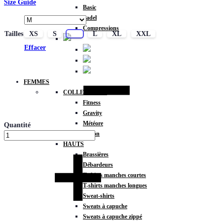
Size Guide
Basic
Padel
Compressions
Tailles
XS
S
M
L
XL
XXL
Effacer
FEMMES
COLLECTIONS
Fitness
Gravity
Météore
Quantité
Action
HAUTS
Brassières
Débardeurs
T-shirts manches courtes
T-shirts manches longues
Sweat-shirts
Sweats à capuche
Sweats à capuche zippé