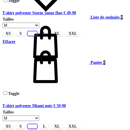
Toggle
T-shirt polyester Storm jaune fluo
€
49,90
Liste de souhaits
0
Tailles
XS
S
M
L
XL
XXL
Effacer
Panier
0
Toggle
T-shirt polyester Miami noir
€
59,90
Tailles
XS
S
M
L
XL
XXL