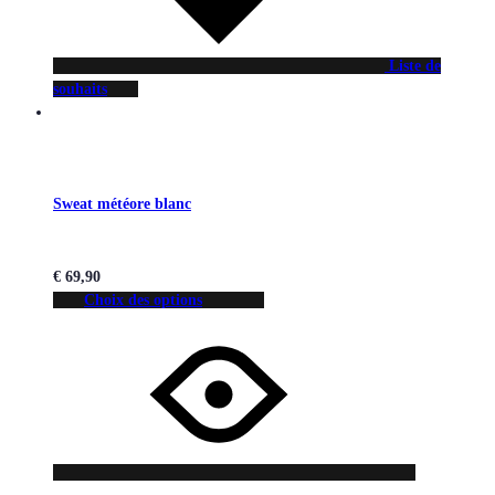
Liste de
souhaits
Sweat météore blanc
€
69,90
Choix des options