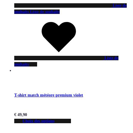
Liste de
souhaits
Liste de souhaits
Liste de
souhaits
T-shirt match météore premium violet
€
49,90
Choix des options