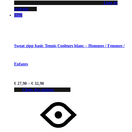
Liste de
souhaits
57%
Sweat zipp basic Tennis Cooleurs blanc – Hommes / Femmes /
Enfants
€
27,90
–
€
32,90
Choix des options