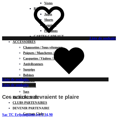
Vestes
BAS
Jupes
Shorts
Leggings
Pantalons
CARTES CADEAUX
Liste de souhaits
ACCESSOIRES
Chaussettes / Sous-vêtements
Poignets / Manchettes / Gants
Casquettes / Visières / Bandeaux
Antivibrateurs
Surgrips
Bobines
Liste de souhaits
Gourdes
Liste de souhaits
Serviettes
Sacs
Ces articles devraient te plaire
PACKS DU MOIS
CLUBS PARTENAIRES
DEVENIR PARTENAIRE
Contrats Clubs
Sac TC Erquinghem-lys
€
34,90