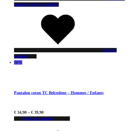
souhaits
Liste de souhaits
Liste de
souhaits
56%
Pantalon coton TC Belcodene – Hommes / Enfants
€
34,90
–
€
39,90
Choix des options