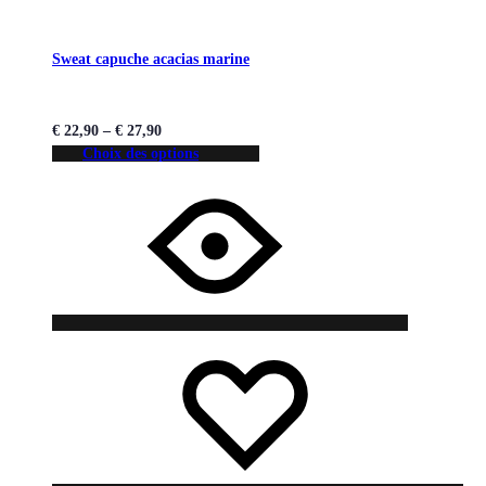
Sweat capuche acacias marine
€
22,90
–
€
27,90
Choix des options