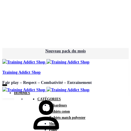
Nouveau pack du mois
Training Addict Shop
Fair play – Respect – Combativité – Entrainement
HOMMES
CATÉGORIES
Débardeurs
T-shirts coton
T-shirts match polyester
Shorts
Polos