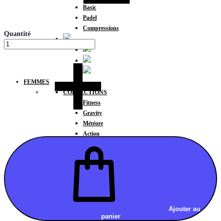
Basic
Padel
Compressions
Quantité
FEMMES
COLLECTIONS
Fitness
Gravity
Météore
Action
HAUTS
Brassières
Débardeurs
T-shirts manches courtes
T-shirts manches longues
Sweat-shirts
Sweats à capuche
Ajouter au
panier
Sweats à capuche zippé