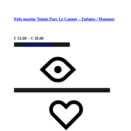
Polo marine Tennis Parc Le Cannet – Enfants / Hommes
€
33,00
–
€
38,00
Choix des options