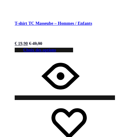
T-shirt TC Masseube – Hommes / Enfants
€
19,90
€
49,90
Choix des options