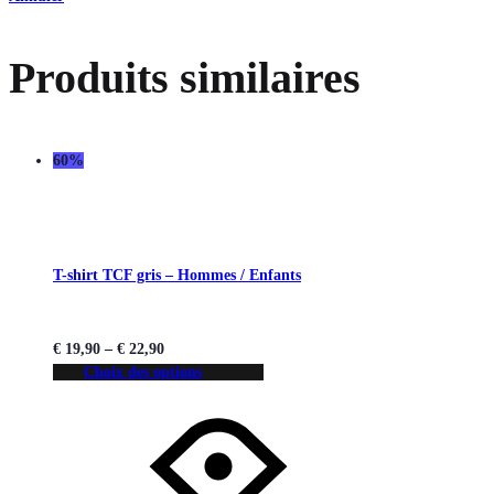
Produits similaires
60%
T-shirt TCF gris – Hommes / Enfants
€
19,90
–
€
22,90
Choix des options