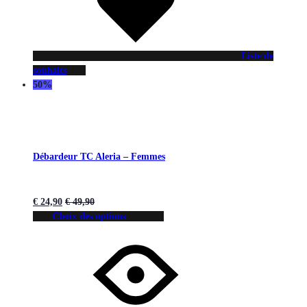
Liste de
souhaits
50%
Débardeur TC Aleria – Femmes
€
24,90
€
49,90
Choix des options