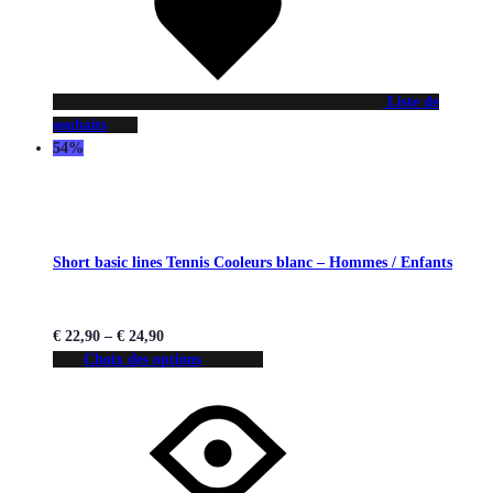
Liste de
souhaits
54%
Short basic lines Tennis Cooleurs blanc – Hommes / Enfants
€
22,90
–
€
24,90
Choix des options