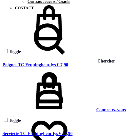
Contrats Joueurs / Coachs
CONTACT
Toggle
Chercher
Poignet TC Erquinghem-lys
€
7,90
Connectez-vous
Toggle
Serviette TC Erquinghem-lys
€
17,90