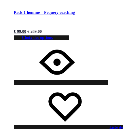
Pack 1 homme – Pequery coaching
€
99,00
€
269,00
Choix des options
Liste de