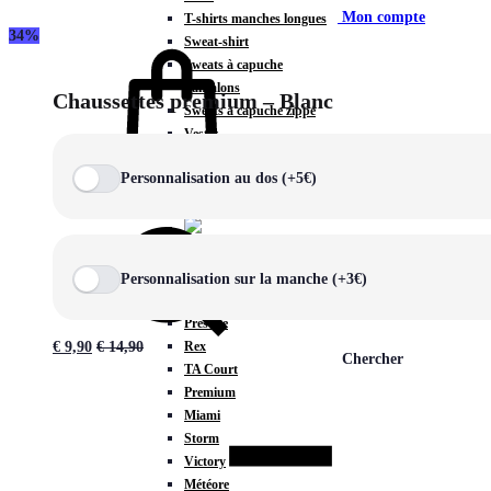
Mon compte
T-shirts manches longues
34%
Sweat-shirt
Sweats à capuche
Pantalons
Chaussettes premium – Blanc
Sweats à capuche zippé
Vestes
COLLECTIONS SPÉCIALES
Personnalisation au dos (+5€)
Panier
0
Personnalisation sur la manche (+3€)
COLLECTIONS
Prestige
Rex
€
9,90
€
14,90
Chercher
TA Court
Premium
Miami
Storm
Victory
Météore