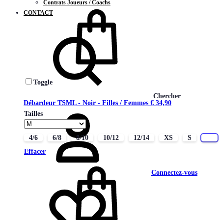
Contrats Joueurs / Coachs
CONTACT
Toggle
Chercher
Débardeur TSML - Noir - Filles / Femmes
€
34,90
Tailles
4/6
6/8
8/10
10/12
12/14
XS
S
M
Effacer
Connectez-vous