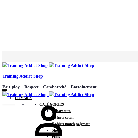
Training Addict Shop
Fair play – Respect – Combativité – Entrainement
HOMMES
CATÉGORIES
Débardeurs
T-shirts coton
T-shirts match polyester
Shorts
Polos