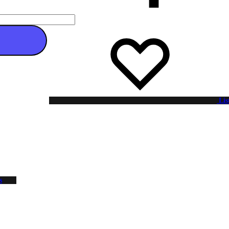
 au panier
Lis
s