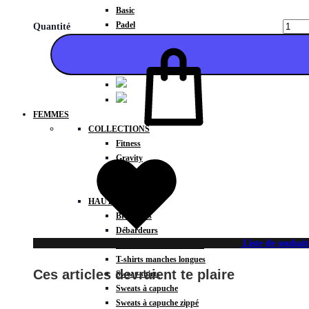
Basic
Padel
Quantité
Compressions
FEMMES
COLLECTIONS
Ajouter
Fitness
Gravity
Météore
Action
HAUTS
Brassières
Débardeurs
Liste de souhait
T-shirts manches courtes
T-shirts manches longues
Ces articles devraient te plaire
Sweat-shirts
Sweats à capuche
Sweats à capuche zippé