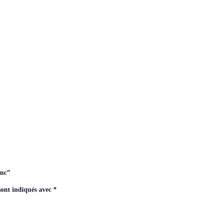
anc”
sont indiqués avec
*