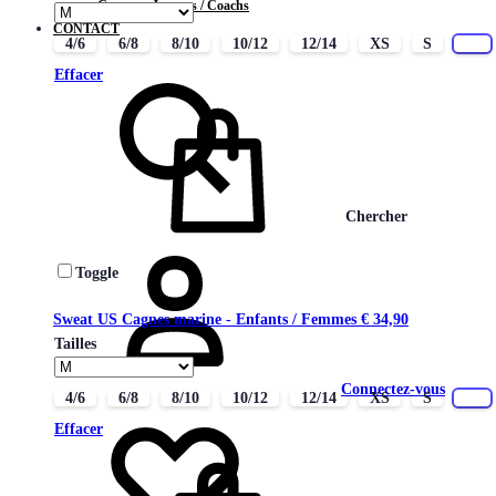
Contrats Joueurs / Coachs
CONTACT
4/6
6/8
8/10
10/12
12/14
XS
S
M
Effacer
Chercher
Toggle
Sweat US Cagnes marine - Enfants / Femmes
€
34,90
Tailles
Connectez-vous
4/6
6/8
8/10
10/12
12/14
XS
S
M
Effacer