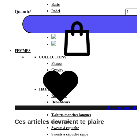
Basic
Padel
Quantité
Compressions
FEMMES
COLLECTIONS
Ajouter
Fitness
Gravity
Météore
Action
HAUTS
Brassières
Débardeurs
Liste de souhait
T-shirts manches courtes
T-shirts manches longues
Ces articles devraient te plaire
Sweat-shirts
Sweats à capuche
Sweats à capuche zippé