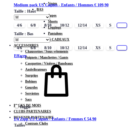
Vestes
Medium pack US Cagnes - Enfants / Hommes
€
109,90
BAS
Taille : Haut
Jupes
Shorts
4/6
6/8
8/10
10/12
12/14
XS
S
M
Leggings
Pantalons
Taille : Bas
CARTES CADEAUX
ACCESSOIRES
4/6
6/8
8/10
10/12
12/14
XS
S
M
Chaussettes / Sous-vêtements
Effacer
Poignets / Manchettes / Gants
Casquettes / Visières / Bandeaux
Antivibrateurs
Surgrips
Bobines
Gourdes
Serviettes
Sacs
PACKS DU MOIS
Toggle
CLUBS PARTENAIRES
DEVENIR PARTENAIRE
1/4 Zipp US Cagnes - Enfants / Femmes
€
54,90
Contrats Clubs
Tailles