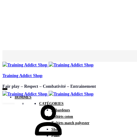
Training Addict Shop
Fair play – Respect – Combativité – Entrainement
HOMMES
CATÉGORIES
Débardeurs
T-shirts coton
T-shirts match polyester
Shorts
Polos