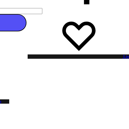
 au panier
Lis
s