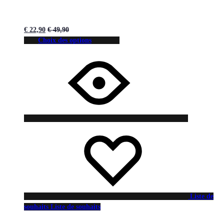
€
22,90
€
49,90
Choix des options
Liste de
souhaits
Liste de souhaits