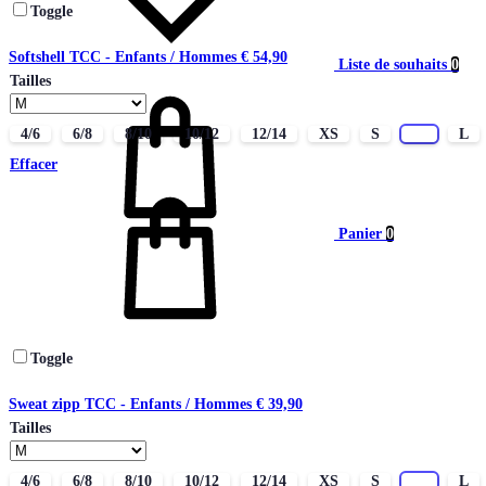
Toggle
Softshell TCC - Enfants / Hommes
€
54,90
Liste de souhaits
0
Tailles
4/6
6/8
8/10
10/12
12/14
XS
S
M
L
Effacer
Panier
0
Toggle
Sweat zipp TCC - Enfants / Hommes
€
39,90
Tailles
4/6
6/8
8/10
10/12
12/14
XS
S
M
L