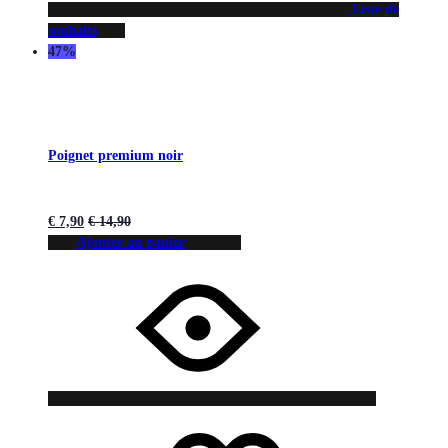
Liste de
souhaits
47%
Poignet premium noir
€
7,90
€
14,90
Ajouter au panier