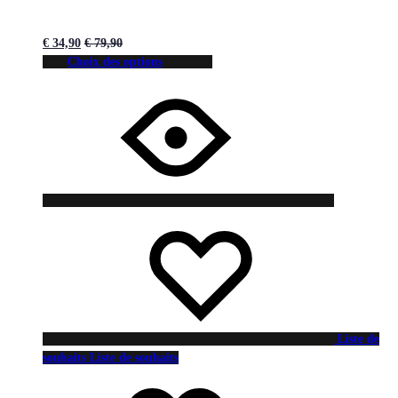
€
34,90
€
79,90
Choix des options
Liste de
souhaits
Liste de souhaits