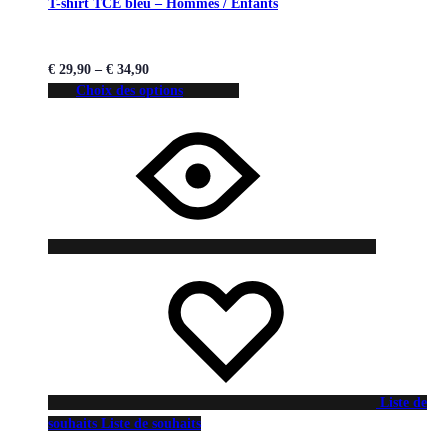
T-shirt TCE bleu – Hommes / Enfants
€
29,90
–
€
34,90
Choix des options
Liste de
souhaits
Liste de souhaits