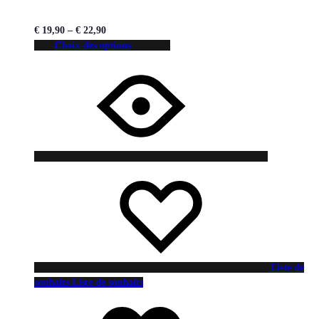
€
19,90
–
€
22,90
Choix des options
Liste de
souhaits
Liste de souhaits