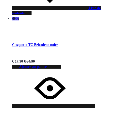
Liste de
souhaits
49%
Casquette TC Belcodene noire
€
17,90
€
34,90
Ajouter au panier