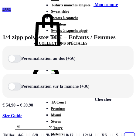
Mon compte
T-shirts manches longues
45%
Sweat-shirt
Sweats à capuche
Pantalons
Sweats à capuche zippé
1/4 zipp polyester TCC – Enfants / Femmes
Vestes
COLLECTIONS SPÉCIALES
Panier
0
Personnalisation au dos (+5€)
COLLECTIONS
Personnalisation sur la manche (+3€)
Prestige
Rex
Chercher
TA Court
€
54,90
–
€
59,90
Premium
Miami
Size Guide
Storm
Victory
Météore
Tailles
4/6
6/8
8/10
10/12
12/14
XS
S
M