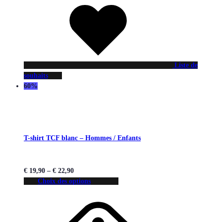
Liste de
souhaits
60%
T-shirt TCF blanc – Hommes / Enfants
€
19,90
–
€
22,90
Choix des options