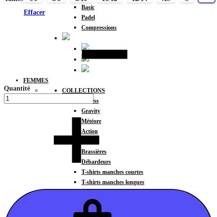
Basic
Effacer
Padel
Compressions
FEMMES
Quantité
COLLECTIONS
Fitness
Gravity
Météore
Action
HAUTS
Brassières
Débardeurs
T-shirts manches courtes
T-shirts manches longues
Sweat-shirts
Sweats à capuche
Sweats à capuche zippé