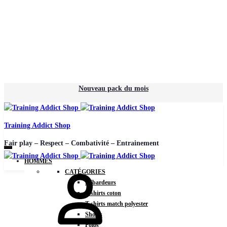
Nouveau pack du mois
Training Addict Shop
Fair play – Respect – Combativité – Entrainement
HOMMES
CATÉGORIES
Débardeurs
T-shirts coton
T-shirts match polyester
Shorts
Polos