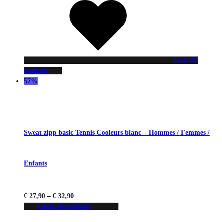
Liste de
souhaits
57%
Sweat zipp basic Tennis Cooleurs blanc – Hommes / Femmes /
Enfants
€
27,90
–
€
32,90
Choix des options