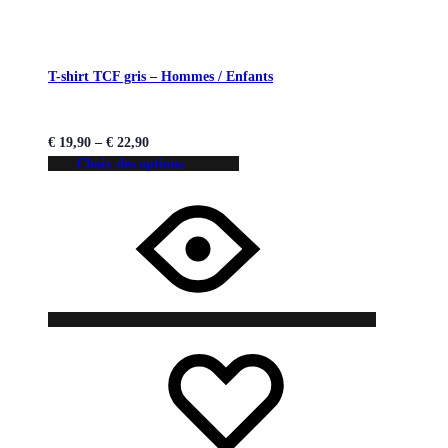
T-shirt TCF gris – Hommes / Enfants
€
19,90
–
€
22,90
Choix des options