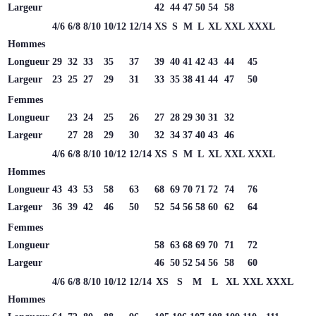
Largeur
42
44
47
50
54
58
4/6
6/8
8/10
10/12
12/14
XS
S
M
L
XL
XXL
XXXL
Hommes
Longueur
29
32
33
35
37
39
40
41
42
43
44
45
Largeur
23
25
27
29
31
33
35
38
41
44
47
50
Femmes
Longueur
23
24
25
26
27
28
29
30
31
32
Largeur
27
28
29
30
32
34
37
40
43
46
4/6
6/8
8/10
10/12
12/14
XS
S
M
L
XL
XXL
XXXL
Hommes
Longueur
43
43
53
58
63
68
69
70
71
72
74
76
Largeur
36
39
42
46
50
52
54
56
58
60
62
64
Femmes
Longueur
58
63
68
69
70
71
72
Largeur
46
50
52
54
56
58
60
4/6
6/8
8/10
10/12
12/14
XS
S
M
L
XL
XXL
XXXL
Hommes