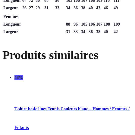
Longueur
64
72
80
88
96
105
106
107
108
109
110
111
Largeur
26
27
29
31
33
34
36
38
40
43
46
49
Femmes
Longueur
88
96
105
106
107
108
109
Largeur
31
33
34
36
38
40
42
Produits similaires
58%
T-shirt basic lines Tennis Couleurs blanc – Hommes / Femmes /
Enfants