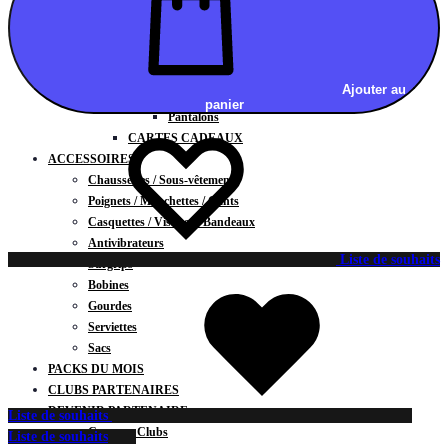
Vestes
BAS
Jupes
Shorts
Ajouter au
Leggings
panier
Pantalons
CARTES CADEAUX
ACCESSOIRES
Chaussettes / Sous-vêtements
Poignets / Manchettes / Gants
Casquettes / Visières / Bandeaux
Antivibrateurs
Liste de souhaits
Surgrips
Bobines
Gourdes
Serviettes
Sacs
PACKS DU MOIS
CLUBS PARTENAIRES
DEVENIR PARTENAIRE
Liste de souhaits
Contrats Clubs
Liste de souhaits