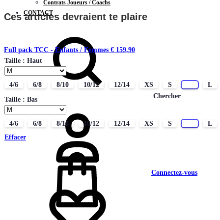
Contrats Joueurs / Coachs
CONTACT
Ces articles devraient te plaire
Full pack TCC - Enfants / Femmes
€
159,90
Taille : Haut
4/6
6/8
8/10
10/12
12/14
XS
S
M
L
Chercher
Taille : Bas
4/6
6/8
8/10
10/12
12/14
XS
S
M
L
Effacer
Connectez-vous