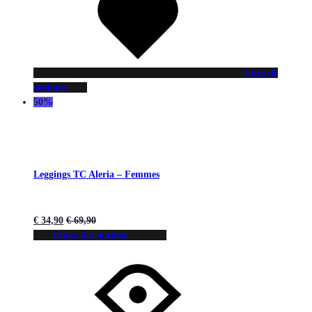
Liste de
souhaits
50%
Leggings TC Aleria – Femmes
€
34,90
€
69,90
Choix des options