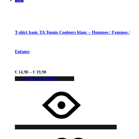
67%
T-shirt basic TA Tennis Cooleurs blanc – Hommes / Femmes /
Enfants
€
14,90
–
€
19,90
Choix des options