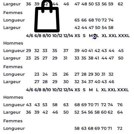
Largeur
36
39
42
44
46
47
48
50
53
56
59
62
Femmes
Longueur
65
66
68
70
72
74
Largeur
42
44
47
50
54
58
4/6
6/8
8/10
10/12
12/14
XS
S
M
L
XL
XXL
XXXL
0
Hommes
Longueur
29
32
33
35
37
39
40
41
42
43
44
45
Largeur
23
25
27
29
31
33
35
38
41
44
47
50
Femmes
Longueur
23
24
25
26
27
28
29
30
31
32
Largeur
27
28
29
30
32
34
37
40
43
46
4/6
6/8
8/10
10/12
12/14
XS
S
M
L
XL
XXL
XXXL
Hommes
Longueur
43
43
53
58
63
68
69
70
71
72
74
76
Largeur
36
39
42
46
50
52
54
56
58
60
62
64
Femmes
Longueur
58
63
68
69
70
71
72