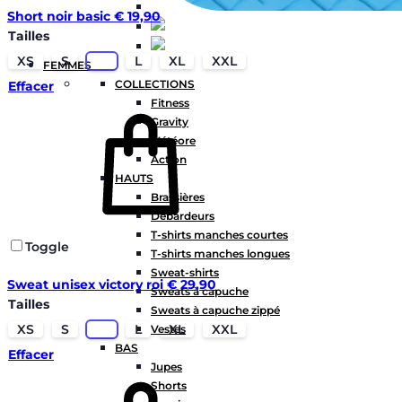
Short noir basic
€
19,90
Tailles
XS
S
M
L
XL
XXL
FEMMES
COLLECTIONS
Effacer
Fitness
Gravity
Météore
Action
HAUTS
Brassières
Débardeurs
T-shirts manches courtes
Toggle
T-shirts manches longues
Sweat-shirts
Sweat unisex victory roi
€
29,90
Sweats à capuche
Tailles
Sweats à capuche zippé
XS
S
M
L
XL
XXL
Vestes
BAS
Effacer
Jupes
Shorts