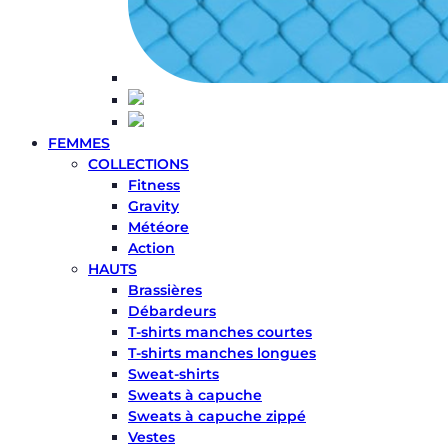
FEMMES
COLLECTIONS
Fitness
Gravity
Météore
Action
HAUTS
Brassières
Débardeurs
T-shirts manches courtes
T-shirts manches longues
Sweat-shirts
Sweats à capuche
Sweats à capuche zippé
Vestes