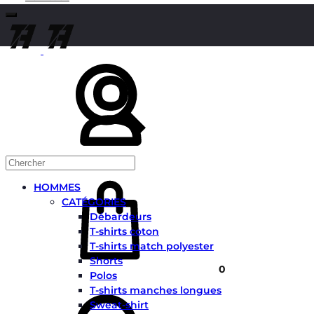
Chercher
Mon
compte
Panier
HOMMES
CATÉGORIES
Débardeurs
T-shirts coton
T-shirts match polyester
Shorts
0
Polos
Chercher
T-shirts manches longues
Sweat-shirt