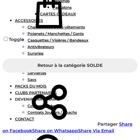
Leggings
Pantalons
CARTES CADEAUX
ACCESSOIRES
Chaussettes / Sous-vêtements
Poignets / Manchettes / Gants
Toggle
Casquettes / Visières / Bandeaux
Antivibrateurs
Surgrips
Bobines
Retour à la catégorie SOLDE
Gourdes
Serviettes
Sacs
PACKS DU MOIS
CLUBS PARTENAIRES
DEVENIR PARTENAIRE
Contrats Clubs
Contrats Joueurs / Coachs
CONTACT
Partager
Share
Chercher
on Facebook
Share on Whatsapp
Share Via Email