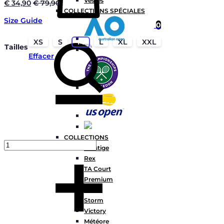
Vestes
€
34,90
€
79,90
COLLECTIONS SPÉCIALES
Size Guide
0
Chercher
XS
S
M
L
XL
XXL
Tailles
Effacer
Quantité
COLLECTIONS
Prestige
Rex
TA Court
Premium
Miami
Storm
Victory
Météore