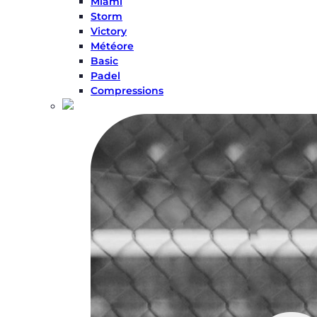
Miami
Storm
Victory
Météore
Basic
Padel
Compressions