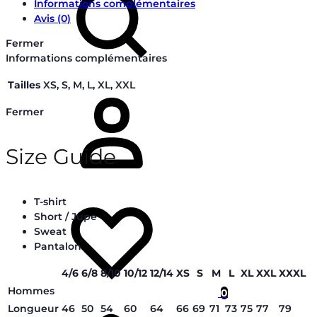
Informations complémentaires
Avis (0)
Fermer
Informations complémentaires
Tailles
XS, S, M, L, XL, XXL
Connectez-
vous
Fermer
Size Guide
Liste
T-shirt
de
Short / Jupe
souhaits
Sweat
Pantalon
4/6
6/8
8/10
10/12
12/14
XS
S
M
L
XL
XXL
XXXL
Hommes
0
Panier
Longueur
46
50
54
60
64
66
69
71
73
75
77
79