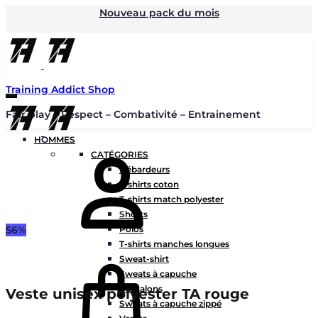
Nouveau pack du mois
Training Addict Shop
Fair play – Respect – Combativité – Entrainement
HOMMES
Mon
CATÉGORIES
compte
Débardeurs
T-shirts coton
T-shirts match polyester
Shorts
56%
Polos
T-shirts manches longues
Panier
Sweat-shirt
Sweats à capuche
Pantalons
Veste unisex polyester TA rouge
Sweats à capuche zippé