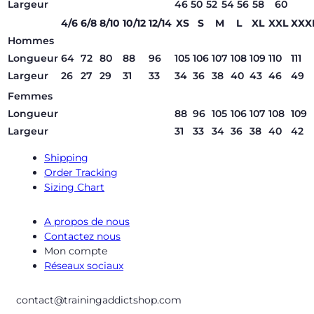
Largeur
46
50
52
54
56
58
60
4/6
6/8
8/10
10/12
12/14
XS
S
M
L
XL
XXL
XXX
Hommes
Longueur
64
72
80
88
96
105
106
107
108
109
110
111
Largeur
26
27
29
31
33
34
36
38
40
43
46
49
Femmes
Longueur
88
96
105
106
107
108
109
Largeur
31
33
34
36
38
40
42
Shipping
Order Tracking
Sizing Chart
A propos de nous
Contactez nous
Mon compte
Réseaux sociaux
contact@trainingaddictshop.com