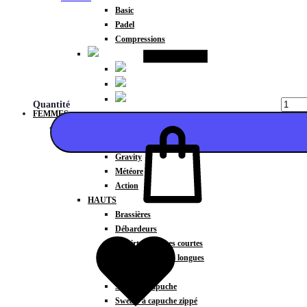
Basic
Padel
Compressions
Quantité
FEMMES
COLLECTIONS
Fitness
Gravity
Météore
Action
HAUTS
Ajouter
Brassières
Débardeurs
T-shirts manches courtes
T-shirts manches longues
Sweat-shirts
Sweats à capuche
Sweats à capuche zippé