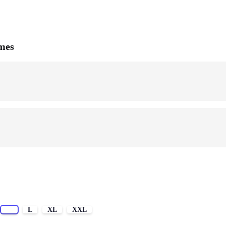
mmes
M
L
XL
XXL