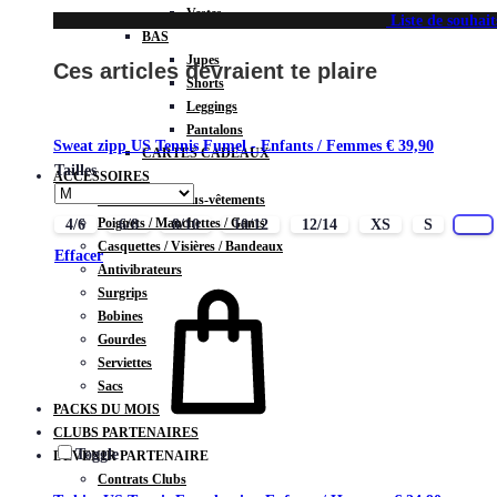
Vestes
Liste de souhait
BAS
Jupes
Ces articles devraient te plaire
Shorts
Leggings
Pantalons
Sweat zipp US Tennis Fumel - Enfants / Femmes
€
39,90
CARTES CADEAUX
Tailles
ACCESSOIRES
Chaussettes / Sous-vêtements
Poignets / Manchettes / Gants
4/6
6/8
8/10
10/12
12/14
XS
S
M
Casquettes / Visières / Bandeaux
Effacer
Antivibrateurs
Surgrips
Bobines
Gourdes
Serviettes
Sacs
PACKS DU MOIS
CLUBS PARTENAIRES
Toggle
DEVENIR PARTENAIRE
Contrats Clubs