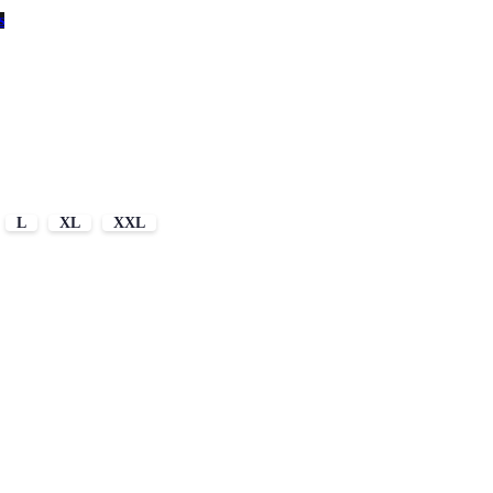
s
L
XL
XXL