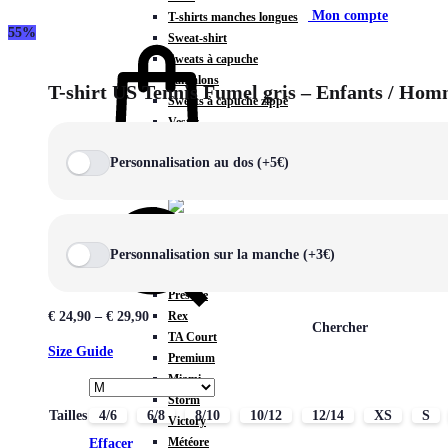
Mon compte
T-shirts manches longues
55%
Sweat-shirt
Sweats à capuche
Pantalons
T-shirt US Tennis Fumel gris – Enfants / Ho
Sweats à capuche zippé
Vestes
COLLECTIONS SPÉCIALES
Personnalisation au dos (+5€)
Panier
0
Personnalisation sur la manche (+3€)
COLLECTIONS
Prestige
Rex
€
24,90
–
€
29,90
Chercher
TA Court
Size Guide
Premium
Miami
Storm
Tailles
4/6
6/8
8/10
10/12
12/14
XS
S
Victory
Météore
Effacer