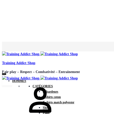
Training Addict Shop
Fair play – Respect – Combativité – Entrainement
HOMMES
CATÉGORIES
Débardeurs
T-shirts coton
T-shirts match polyester
Shorts
Polos