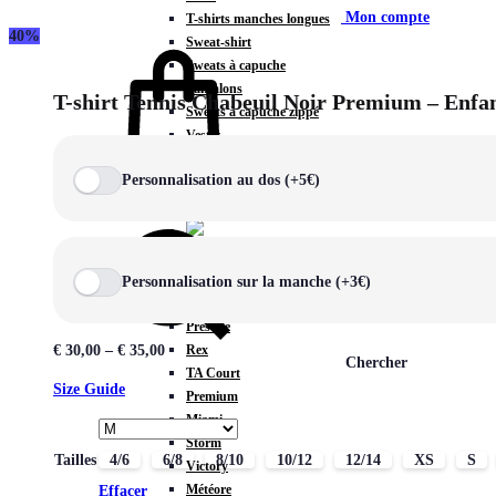
Mon compte
T-shirts manches longues
40%
Sweat-shirt
Sweats à capuche
Pantalons
T-shirt Tennis Chabeuil Noir Premium – Enfa
Sweats à capuche zippé
Vestes
COLLECTIONS SPÉCIALES
Personnalisation au dos (+5€)
Panier
0
Personnalisation sur la manche (+3€)
COLLECTIONS
Prestige
Rex
€
30,00
–
€
35,00
Chercher
TA Court
Size Guide
Premium
Miami
Storm
Tailles
4/6
6/8
8/10
10/12
12/14
XS
S
Victory
Météore
Effacer