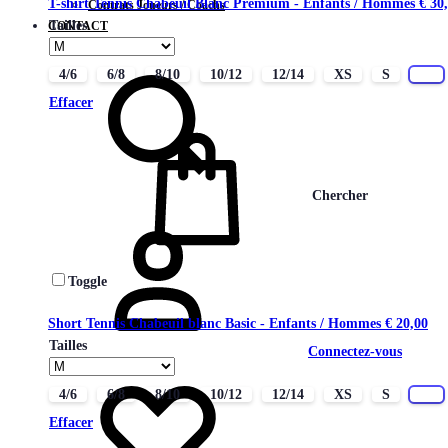
T-shirt Tennis Chabeuil Blanc Premium - Enfants / Hommes
€
30,
Contrats Joueurs / Coachs
Tailles
CONTACT
4/6
6/8
8/10
10/12
12/14
XS
S
M
Effacer
Chercher
Toggle
Short Tennis Chabeuil blanc Basic - Enfants / Hommes
€
20,00
Tailles
Connectez-vous
4/6
6/8
8/10
10/12
12/14
XS
S
M
Effacer