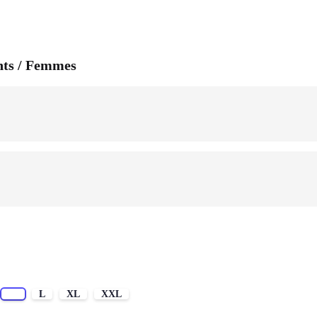
nts / Femmes
M
L
XL
XXL