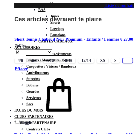
Vestes
Liste de souhait
BAS
Jupes
Ces articles devraient te plaire
Shorts
Leggings
Pantalons
Short Tennis Chabeuil Noir Premium - Enfants / Femmes
€
27,00
CARTES CADEAUX
Tailles
ACCESSOIRES
Chaussettes / Sous-vêtements
Poignets / Manchettes / Gants
4/6
6/8
8/10
10/12
12/14
XS
S
M
Casquettes / Visières / Bandeaux
Effacer
Antivibrateurs
Surgrips
Bobines
Gourdes
Serviettes
Sacs
PACKS DU MOIS
CLUBS PARTENAIRES
Toggle
DEVENIR PARTENAIRE
Contrats Clubs