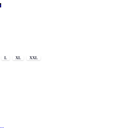
s
L
XL
XXL