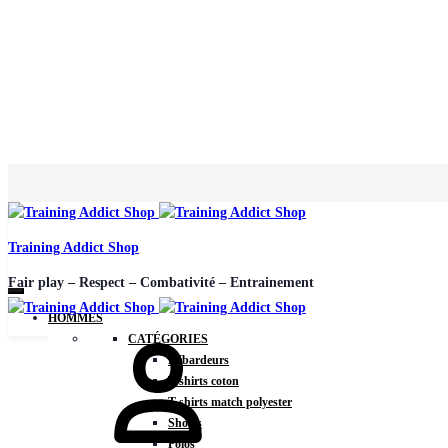
Training Addict Shop
Fair play – Respect – Combativité – Entrainement
HOMMES
CATÉGORIES
Débardeurs
T-shirts coton
T-shirts match polyester
Shorts
Polos