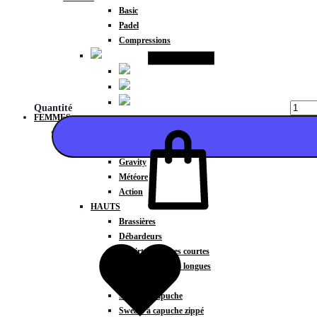
Basic
Padel
Compressions
Quantité
FEMMES
COLLECTIONS
Fitness
Gravity
Météore
Action
HAUTS
Ajouter
Brassières
Débardeurs
T-shirts manches courtes
T-shirts manches longues
Sweat-shirts
Sweats à capuche
Sweats à capuche zippé