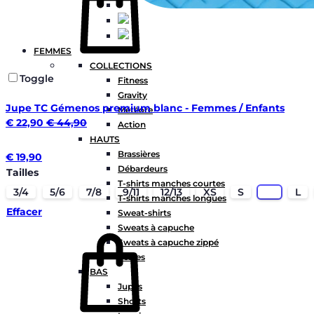
FEMMES
COLLECTIONS
Toggle
Fitness
Gravity
Jupe TC Gémenos premium blanc - Femmes / Enfants
Météore
€
22,90
€
44,90
Action
HAUTS
Brassières
€
19,90
Débardeurs
Tailles
T-shirts manches courtes
3/4
5/6
7/8
9/11
12/13
XS
S
M
L
T-shirts manches longues
Effacer
Sweat-shirts
Sweats à capuche
Sweats à capuche zippé
Vestes
BAS
Jupes
Shorts