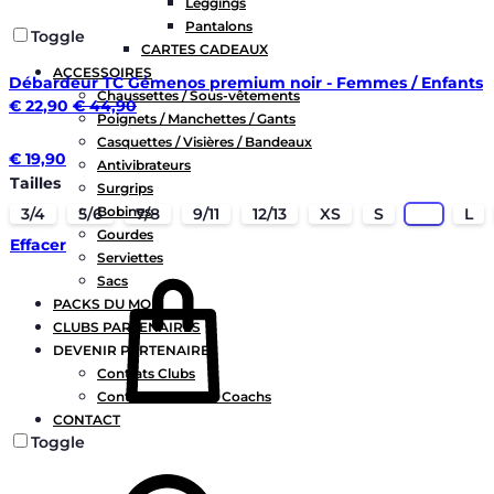
Leggings
Pantalons
Toggle
CARTES CADEAUX
ACCESSOIRES
Débardeur TC Gémenos premium noir - Femmes / Enfants
Chaussettes / Sous-vêtements
€
22,90
€
44,90
Poignets / Manchettes / Gants
Casquettes / Visières / Bandeaux
€
19,90
Antivibrateurs
Tailles
Surgrips
Bobines
3/4
5/6
7/8
9/11
12/13
XS
S
M
L
Gourdes
Effacer
Serviettes
Sacs
PACKS DU MOIS
CLUBS PARTENAIRES
DEVENIR PARTENAIRE
Contrats Clubs
Contrats Joueurs / Coachs
CONTACT
Toggle
Chercher