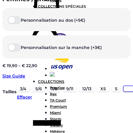
Vestes
COLLECTIONS SPÉCIALES
0
Personnalisation au dos (+5€)
Chercher
Personnalisation sur la manche (+3€)
€
19,90
–
€
22,90
Size Guide
COLLECTIONS
Prestige
3/4
5/6
7/8
9/11
12/13
XS
S
M
Tailles
Rex
Effacer
TA Court
Quantité
Premium
Miami
Storm
Victory
Météore