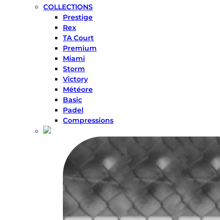
COLLECTIONS
Prestige
Rex
TA Court
Premium
Miami
Storm
Victory
Météore
Basic
Padel
Compressions