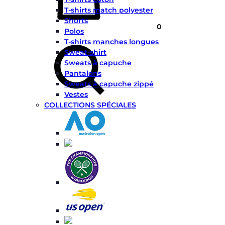
T-shirts match polyester
Shorts
0
Polos
Chercher
T-shirts manches longues
Sweat-shirt
Sweats à capuche
Pantalons
Sweats à capuche zippé
Vestes
COLLECTIONS SPÉCIALES