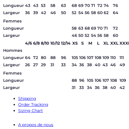
Longueur
43
43
53
58
63
68
69
70
71
72
74
76
Largeur
36
39
42
46
50
52
54
56
58
60
62
64
Femmes
Longueur
58
63
68
69
70
71
72
Largeur
46
50
52
54
56
58
60
4/6
6/8
8/10
10/12
12/14
XS
S
M
L
XL
XXL
XXX
Hommes
Longueur
64
72
80
88
96
105
106
107
108
109
110
111
Largeur
26
27
29
31
33
34
36
38
40
43
46
49
Femmes
Longueur
88
96
105
106
107
108
109
Largeur
31
33
34
36
38
40
42
Shipping
Order Tracking
Sizing Chart
A propos de nous