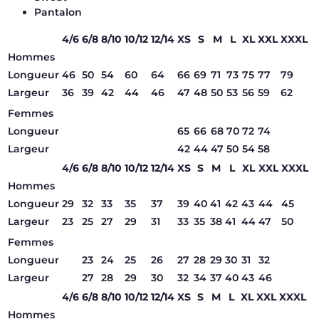
Pantalon
4/6
6/8
8/10
10/12
12/14
XS
S
M
L
XL
XXL
XXXL
Hommes
Longueur
46
50
54
60
64
66
69
71
73
75
77
79
Largeur
36
39
42
44
46
47
48
50
53
56
59
62
Femmes
Longueur
65
66
68
70
72
74
Largeur
42
44
47
50
54
58
4/6
6/8
8/10
10/12
12/14
XS
S
M
L
XL
XXL
XXXL
Hommes
Longueur
29
32
33
35
37
39
40
41
42
43
44
45
Largeur
23
25
27
29
31
33
35
38
41
44
47
50
Femmes
Longueur
23
24
25
26
27
28
29
30
31
32
Largeur
27
28
29
30
32
34
37
40
43
46
4/6
6/8
8/10
10/12
12/14
XS
S
M
L
XL
XXL
XXXL
Hommes