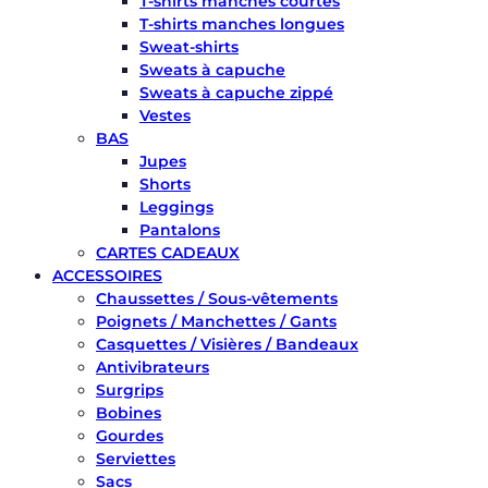
T-shirts manches courtes
T-shirts manches longues
Sweat-shirts
Sweats à capuche
Sweats à capuche zippé
Vestes
BAS
Jupes
Shorts
Leggings
Pantalons
CARTES CADEAUX
ACCESSOIRES
Chaussettes / Sous-vêtements
Poignets / Manchettes / Gants
Casquettes / Visières / Bandeaux
Antivibrateurs
Surgrips
Bobines
Gourdes
Serviettes
Sacs