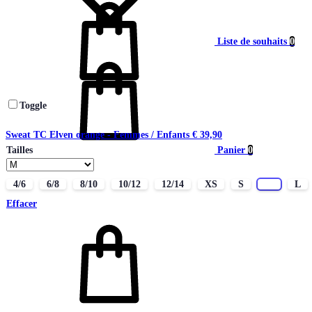
Liste de souhaits
0
Toggle
Sweat TC Elven orange - Femmes / Enfants
€
39,90
Panier
0
Tailles
4/6
6/8
8/10
10/12
12/14
XS
S
M
L
Effacer