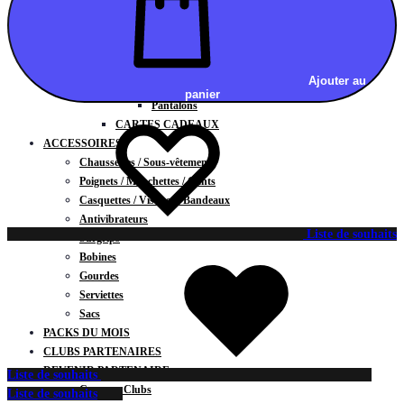
Vestes
BAS
Jupes
Shorts
Ajouter au
Leggings
panier
Pantalons
CARTES CADEAUX
ACCESSOIRES
Chaussettes / Sous-vêtements
Poignets / Manchettes / Gants
Casquettes / Visières / Bandeaux
Antivibrateurs
Liste de souhaits
Surgrips
Bobines
Gourdes
Serviettes
Sacs
PACKS DU MOIS
CLUBS PARTENAIRES
DEVENIR PARTENAIRE
Liste de souhaits
Contrats Clubs
Liste de souhaits