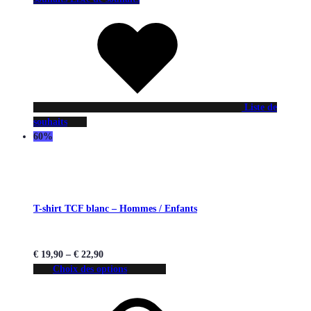
Liste de
souhaits
60%
T-shirt TCF blanc – Hommes / Enfants
€
19,90
–
€
22,90
Choix des options