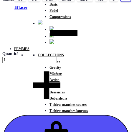
Basic
Effacer
Padel
Compressions
FEMMES
Quantité
COLLECTIONS
Fitness
Gravity
Météore
Action
HAUTS
Brassières
Débardeurs
T-shirts manches courtes
T-shirts manches longues
Sweat-shirts
Sweats à capuche
Sweats à capuche zippé