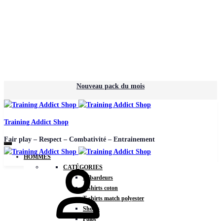
Nouveau pack du mois
Training Addict Shop
Fair play – Respect – Combativité – Entrainement
HOMMES
CATÉGORIES
Débardeurs
T-shirts coton
T-shirts match polyester
Shorts
Polos