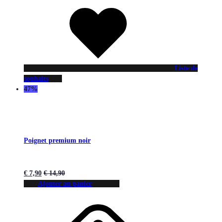
Liste de
souhaits
47%
Poignet premium noir
€
7,90
€
14,90
Ajouter au panier