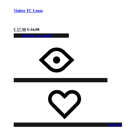
Visière TC Leuze
€
17,90
€
34,90
Ajouter au panier
Liste de