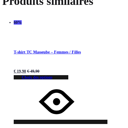
Produits similaires
60%
T-shirt TC Masseube – Femmes / Filles
€
19,90
€
49,90
Choix des options