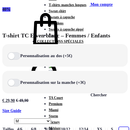
Mon compte
T-shirts manches longues
40%
Sweat-shirt
Sweats à capuche
Pantalons
Sweats à capuche zippé
T-shirt TC Elven blanc – Femmes / Enfants
Vestes
COLLECTIONS SPÉCIALES
Panier
0
Personnalisation au dos (+5€)
COLLECTIONS
Personnalisation sur la manche (+3€)
Prestige
Rex
Chercher
TA Court
€
29,90
€
49,90
Premium
Miami
Size Guide
Storm
Victory
Météore
Tailles
4/6
6/8
8/10
10/12
12/14
XS
S
M