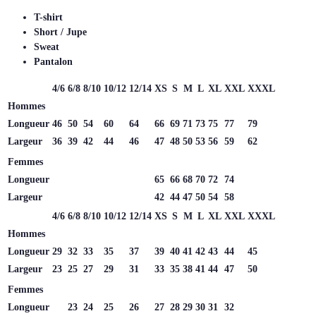
T-shirt
Short / Jupe
Sweat
Pantalon
4/6
6/8
8/10
10/12
12/14
XS
S
M
L
XL
XXL
XXXL
Hommes
Longueur
46
50
54
60
64
66
69
71
73
75
77
79
Largeur
36
39
42
44
46
47
48
50
53
56
59
62
Femmes
Longueur
65
66
68
70
72
74
Largeur
42
44
47
50
54
58
4/6
6/8
8/10
10/12
12/14
XS
S
M
L
XL
XXL
XXXL
Hommes
Longueur
29
32
33
35
37
39
40
41
42
43
44
45
Largeur
23
25
27
29
31
33
35
38
41
44
47
50
Femmes
Longueur
23
24
25
26
27
28
29
30
31
32