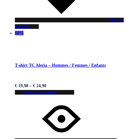
Liste de
souhaits
60%
T-shirt TC Aleria – Hommes / Femmes / Enfants
€
19,90
–
€
24,90
Choix des options