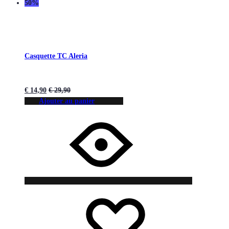
50%
Casquette TC Aleria
€
14,90
€
29,90
Ajouter au panier