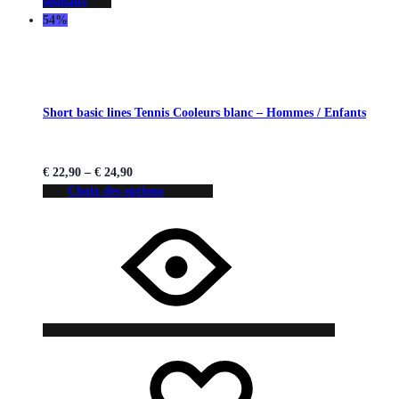
souhaits
54%
Short basic lines Tennis Cooleurs blanc – Hommes / Enfants
€
22,90
–
€
24,90
Choix des options