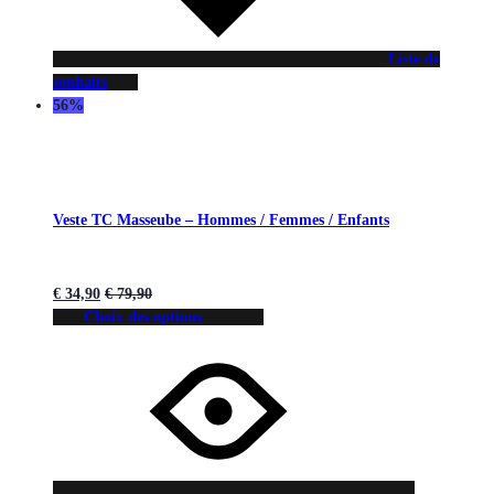
Liste de
souhaits
56%
Veste TC Masseube – Hommes / Femmes / Enfants
€
34,90
€
79,90
Choix des options