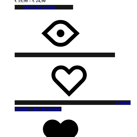
€
19,90
–
€
24,90
Choix des options
Liste de
souhaits
Liste de souhaits