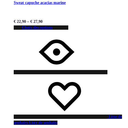
Sweat capuche acacias marine
€
22,90
–
€
27,90
Choix des options
Liste de
souhaits
Liste de souhaits