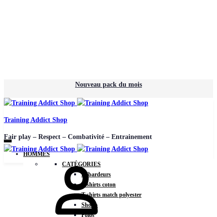
Nouveau pack du mois
Training Addict Shop
Fair play – Respect – Combativité – Entrainement
HOMMES
CATÉGORIES
Débardeurs
T-shirts coton
T-shirts match polyester
Shorts
Polos