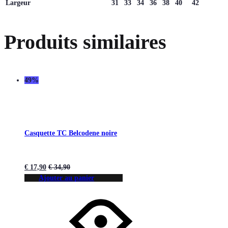
Largeur
31
33
34
36
38
40
42
Produits similaires
49%
Casquette TC Belcodene noire
€
17,90
€
34,90
Ajouter au panier