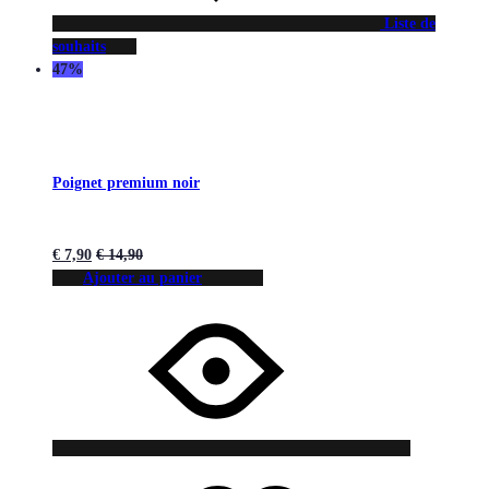
Liste de
souhaits
47%
Poignet premium noir
€
7,90
€
14,90
Ajouter au panier