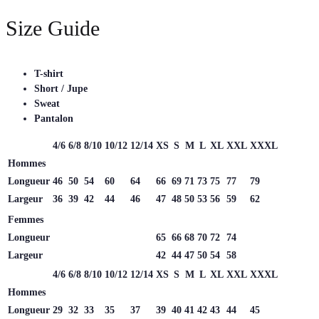
Size Guide
T-shirt
Short / Jupe
Sweat
Pantalon
4/6
6/8
8/10
10/12
12/14
XS
S
M
L
XL
XXL
XXXL
Hommes
Longueur
46
50
54
60
64
66
69
71
73
75
77
79
Largeur
36
39
42
44
46
47
48
50
53
56
59
62
Femmes
Longueur
65
66
68
70
72
74
Largeur
42
44
47
50
54
58
4/6
6/8
8/10
10/12
12/14
XS
S
M
L
XL
XXL
XXXL
Hommes
Longueur
29
32
33
35
37
39
40
41
42
43
44
45