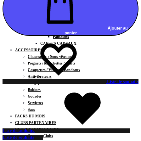
Vestes
BAS
Jupes
Shorts
Ajouter au
Leggings
panier
Pantalons
CARTES CADEAUX
ACCESSOIRES
Chaussettes / Sous-vêtements
Poignets / Manchettes / Gants
Casquettes / Visières / Bandeaux
Antivibrateurs
Liste de souhaits
Surgrips
Bobines
Gourdes
Serviettes
Sacs
PACKS DU MOIS
CLUBS PARTENAIRES
DEVENIR PARTENAIRE
Liste de souhaits
Contrats Clubs
Liste de souhaits