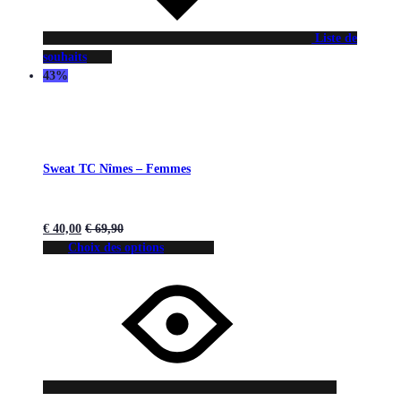
Liste de
souhaits
43%
Sweat TC Nîmes – Femmes
€
40,00
€
69,90
Choix des options