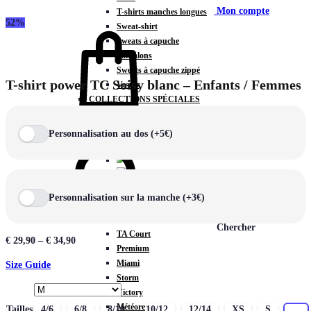
Mon compte
T-shirts manches longues
52%
Sweat-shirt
Sweats à capuche
Pantalons
Sweats à capuche zippé
T-shirt power TC Soisy blanc – Enfants / Femmes
Vestes
COLLECTIONS SPÉCIALES
Panier
0
Personnalisation au dos (+5€)
COLLECTIONS
Personnalisation sur la manche (+3€)
Prestige
Rex
Chercher
TA Court
€
29,90
–
€
34,90
Premium
Miami
Size Guide
Storm
Victory
Météore
Tailles
4/6
6/8
8/10
10/12
12/14
XS
S
M