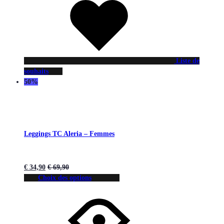
Liste de
souhaits
50%
Leggings TC Aleria – Femmes
€
34,90
€
69,90
Choix des options