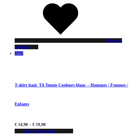
Liste de
souhaits
67%
T-shirt basic TA Tennis Cooleurs blanc – Hommes / Femmes /
Enfants
€
14,90
–
€
19,90
Choix des options