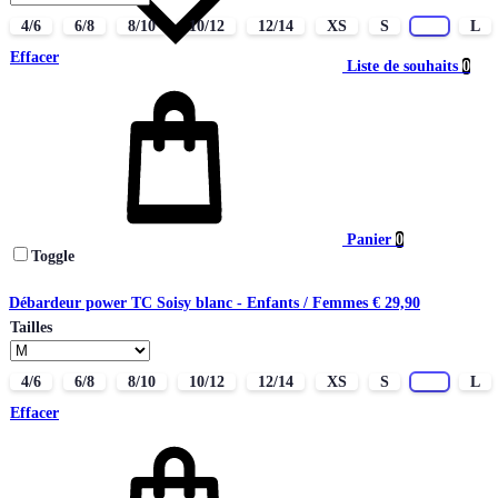
4/6
6/8
8/10
10/12
12/14
XS
S
M
L
Effacer
Liste de souhaits
0
Panier
0
Toggle
Débardeur power TC Soisy blanc - Enfants / Femmes
€
29,90
Tailles
4/6
6/8
8/10
10/12
12/14
XS
S
M
L
Effacer