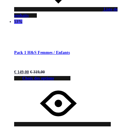
Liste de
souhaits
53%
Pack 1 H&S Femmes / Enfants
€
149,00
€
319,00
Choix des options