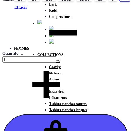
Basic
Effacer
Padel
Compressions
FEMMES
Quantité
COLLECTIONS
Fitness
Gravity
Météore
Action
HAUTS
Brassières
Débardeurs
T-shirts manches courtes
T-shirts manches longues
Sweat-shirts
Sweats à capuche
Sweats à capuche zippé