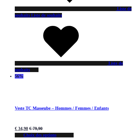
Liste de
souhaits
Liste de souhaits
Liste de
souhaits
56%
Veste TC Masseube – Hommes / Femmes / Enfants
€
34,90
€
79,90
Choix des options