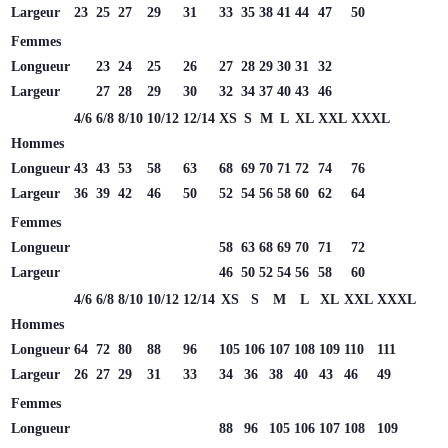
Largeur
23
25
27
29
31
33
35
38
41
44
47
50
Femmes
Longueur
23
24
25
26
27
28
29
30
31
32
Largeur
27
28
29
30
32
34
37
40
43
46
4/6
6/8
8/10
10/12
12/14
XS
S
M
L
XL
XXL
XXXL
Hommes
Longueur
43
43
53
58
63
68
69
70
71
72
74
76
Largeur
36
39
42
46
50
52
54
56
58
60
62
64
Femmes
Longueur
58
63
68
69
70
71
72
Largeur
46
50
52
54
56
58
60
4/6
6/8
8/10
10/12
12/14
XS
S
M
L
XL
XXL
XXXL
Hommes
Longueur
64
72
80
88
96
105
106
107
108
109
110
111
Largeur
26
27
29
31
33
34
36
38
40
43
46
49
Femmes
Longueur
88
96
105
106
107
108
109