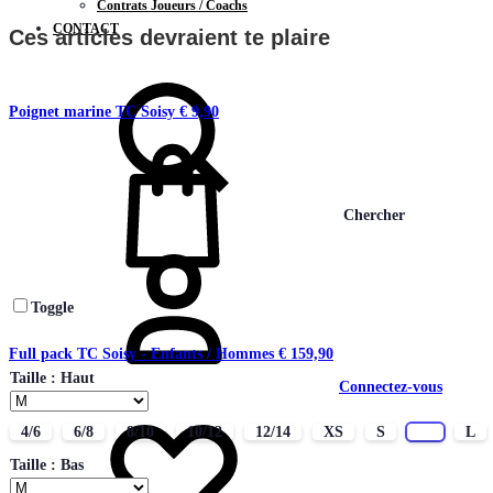
Contrats Joueurs / Coachs
CONTACT
Ces articles devraient te plaire
Poignet marine TC Soisy
€
9,90
Chercher
Toggle
Full pack TC Soisy - Enfants / Hommes
€
159,90
Taille : Haut
Connectez-vous
4/6
6/8
8/10
10/12
12/14
XS
S
M
L
Taille : Bas