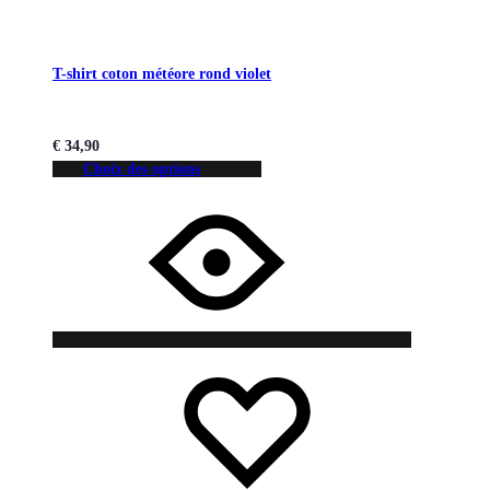
T-shirt coton météore rond violet
€
34,90
Choix des options