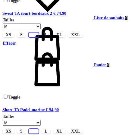
Toggle
Sweat TA court bordeaux 2
€
74,90
Liste de souhaits
0
Tailles
XS
S
M
L
XL
XXL
Effacer
Panier
0
Toggle
Short TA Padel marine
€
54,90
Tailles
XS
S
M
L
XL
XXL