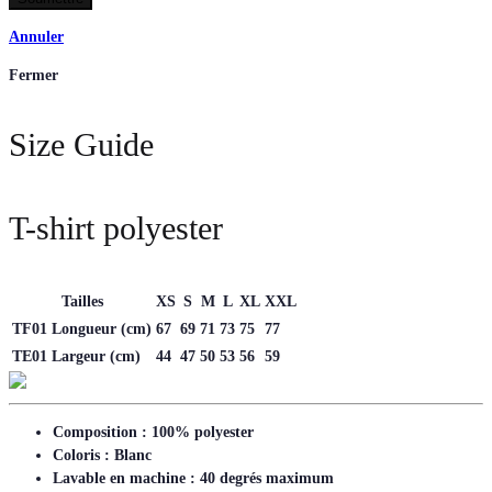
Annuler
Fermer
Size Guide
T-shirt polyester
Tailles
XS
S
M
L
XL
XXL
TF01 Longueur (cm)
67
69
71
73
75
77
TE01 Largeur (cm)
44
47
50
53
56
59
Composition : 100% polyester
Coloris : Blanc
Lavable en machine : 40 degrés maximum