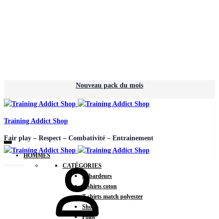
Nouveau pack du mois
Training Addict Shop
Fair play – Respect – Combativité – Entrainement
HOMMES
CATÉGORIES
Débardeurs
T-shirts coton
T-shirts match polyester
Shorts
Polos