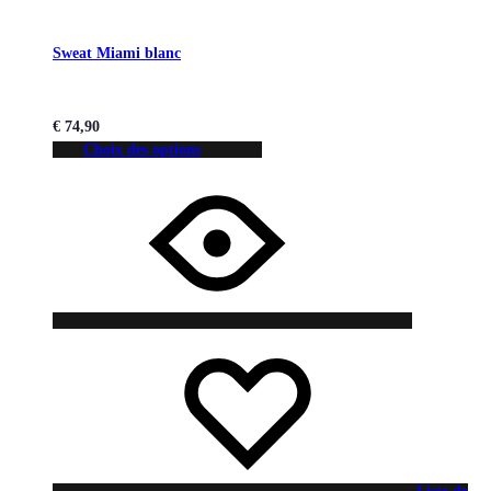
Sweat Miami blanc
€
74,90
Choix des options