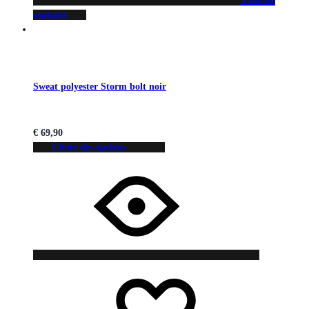
Liste de
souhaits
Sweat polyester Storm bolt noir
€
69,90
Choix des options