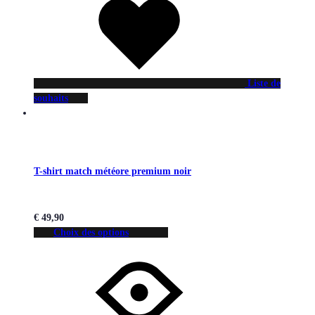
Liste de
souhaits
T-shirt match météore premium noir
€
49,90
Choix des options