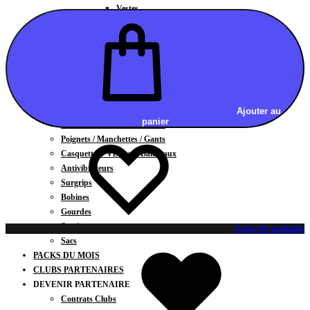
Vestes
BAS
Jupes
Shorts
Leggings
Pantalons
CARTES CADEAUX
ACCESSOIRES
Ajouter au
panier
Chaussettes / Sous-vêtements
Poignets / Manchettes / Gants
Casquettes / Visières / Bandeaux
Antivibrateurs
Surgrips
Bobines
Gourdes
Serviettes
Liste de souhaits
Sacs
PACKS DU MOIS
CLUBS PARTENAIRES
DEVENIR PARTENAIRE
Contrats Clubs