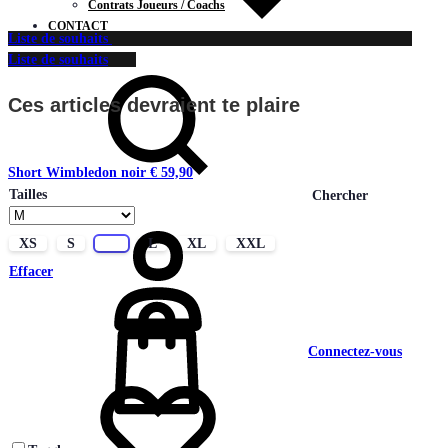
Contrats Joueurs / Coachs
CONTACT
Liste de souhaits
Liste de souhaits
Ces articles devraient te plaire
Short Wimbledon noir
€
59,90
Tailles
Chercher
XS
S
M
L
XL
XXL
Effacer
Connectez-vous