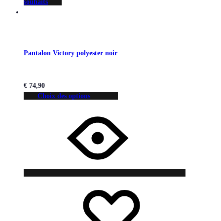
souhaits
Pantalon Victory polyester noir
€
74,90
Choix des options