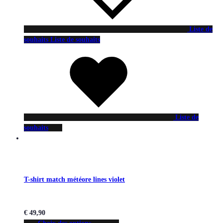
Liste de
souhaits
Liste de souhaits
Liste de
souhaits
T-shirt match météore lines violet
€
49,90