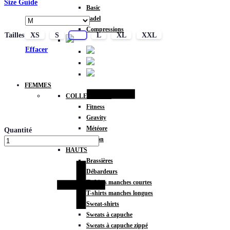
Size Guide
Basic
Padel
Compressions
Tailles
XS
S
M
L
XL
XXL
Effacer
FEMMES
COLLECTIONS
Fitness
Gravity
Météore
Quantité
Action
HAUTS
Brassières
Débardeurs
T-shirts manches courtes
T-shirts manches longues
Sweat-shirts
Sweats à capuche
Sweats à capuche zippé