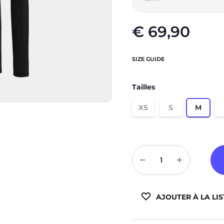
Sweats à capuche zippé
Victory
€
69,90
Vestes
Météore
Basic
SIZE GUIDE
Padel
Tailles
Compressions
XS
S
M
Quantité
AJOUTER À LA LIS