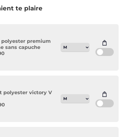
ient te plaire
 polyester premium
e sans capuche
90
rt polyester victory V
90