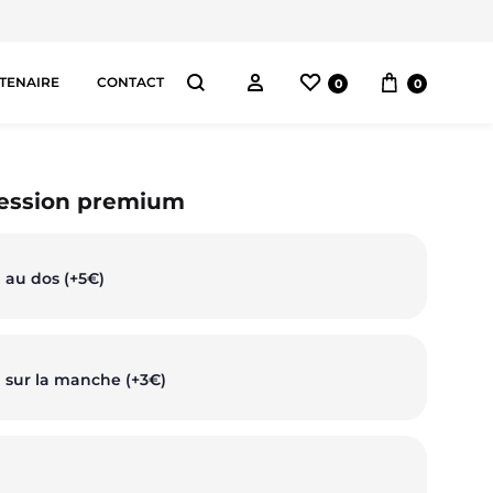
Liste de souhaits
Panier
Connectez-vous
TENAIRE
CONTACT
0
0
Chercher
AS
ression premium
pes
 au dos (+5€)
orts
ggings
 sur la manche (+3€)
ntalons