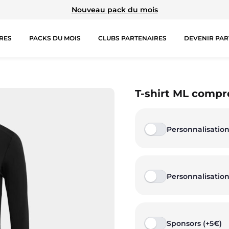
Nouveau pack du mois
RES
PACKS DU MOIS
CLUBS PARTENAIRES
DEVENIR PAR
TIONS SPÉCIALES
HAUTS
COLLECTIONS
B
T-shirt ML comp
Brassières
Prestige
Ju
Personnalisation
Débardeurs
Rex
Sh
T-shirts manches courtes
TA Court
Le
Personnalisation
T-shirts manches longues
Premium
Pa
Sweat-shirts
Miami
Sweats à capuche
Storm
Sponsors (+5€)