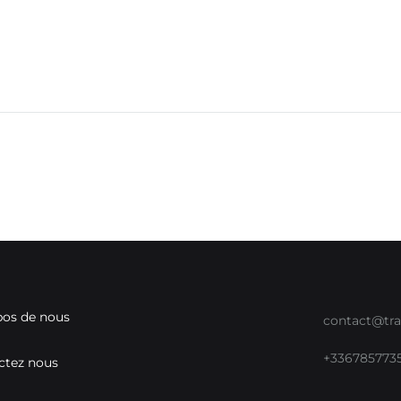
pos de nous
contact@tra
+336785773
ctez nous