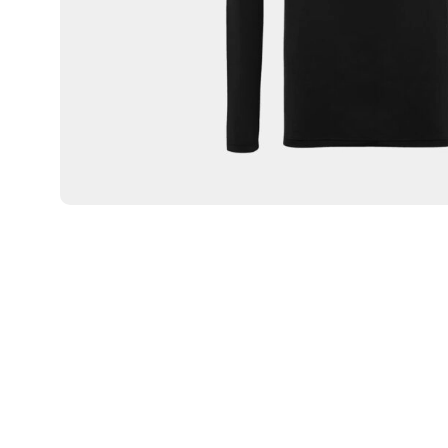
Sweat-shirt
Sweats à capuche
Pantalons
Sweats à capuche zippé
CARTES CADEAUX
Vestes