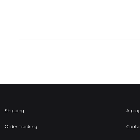
Shipping
A pro
Order Tracking
Conta