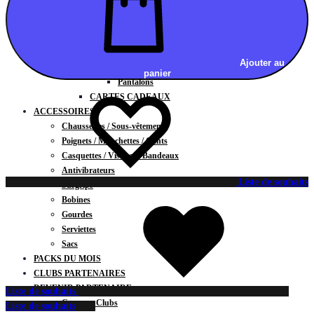
Vestes
BAS
Jupes
Shorts
Ajouter au
Leggings
panier
Pantalons
CARTES CADEAUX
ACCESSOIRES
Chaussettes / Sous-vêtements
Poignets / Manchettes / Gants
Casquettes / Visières / Bandeaux
Antivibrateurs
Liste de souhaits
Surgrips
Bobines
Gourdes
Serviettes
Sacs
PACKS DU MOIS
CLUBS PARTENAIRES
DEVENIR PARTENAIRE
Liste de souhaits
Contrats Clubs
Liste de souhaits