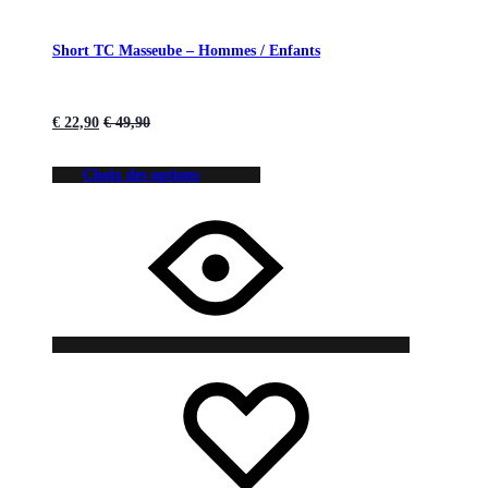
Short TC Masseube – Hommes / Enfants
€
22,90
€
49,90
Choix des options