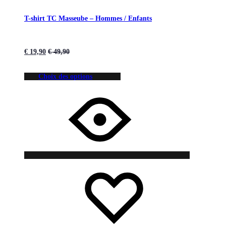
T-shirt TC Masseube – Hommes / Enfants
€
19,90
€
49,90
Choix des options