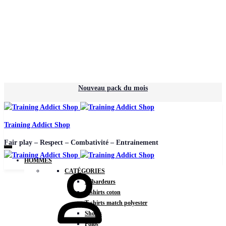
Nouveau pack du mois
Training Addict Shop
Fair play – Respect – Combativité – Entrainement
HOMMES
CATÉGORIES
Débardeurs
T-shirts coton
T-shirts match polyester
Shorts
Polos