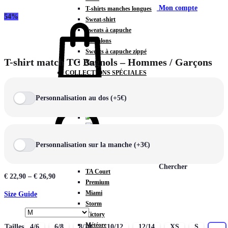
Mon compte
T-shirts manches longues
54%
Sweat-shirt
Sweats à capuche
Pantalons
Sweats à capuche zippé
T-shirt match TC Bagnols – Hommes / Garçons
Vestes
COLLECTIONS SPÉCIALES
Panier
0
Personnalisation au dos (+5€)
COLLECTIONS
Personnalisation sur la manche (+3€)
Prestige
Rex
Chercher
TA Court
€
22,90
–
€
26,90
Premium
Miami
Size Guide
Storm
Victory
Météore
Tailles
4/6
6/8
8/10
10/12
12/14
XS
S
M