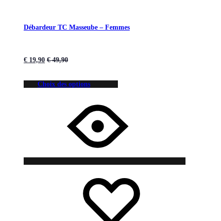
Débardeur TC Masseube – Femmes
€
19,90
€
49,90
Choix des options