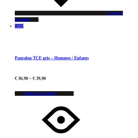
Liste de
souhaits
47%
Pantalon TCE gris – Hommes / Enfants
€
36,90
–
€
39,90
Choix des options