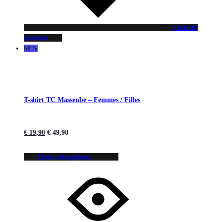
Liste de
souhaits
60%
T-shirt TC Masseube – Femmes / Filles
€
19,90
€
49,90
Choix des options