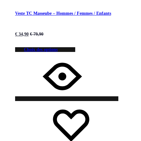
Veste TC Masseube – Hommes / Femmes / Enfants
€
34,90
€
79,90
Choix des options