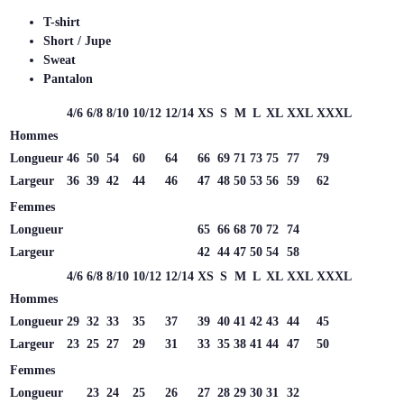
T-shirt
Short / Jupe
Sweat
Pantalon
4/6
6/8
8/10
10/12
12/14
XS
S
M
L
XL
XXL
XXXL
Hommes
Longueur
46
50
54
60
64
66
69
71
73
75
77
79
Largeur
36
39
42
44
46
47
48
50
53
56
59
62
Femmes
Longueur
65
66
68
70
72
74
Largeur
42
44
47
50
54
58
4/6
6/8
8/10
10/12
12/14
XS
S
M
L
XL
XXL
XXXL
Hommes
Longueur
29
32
33
35
37
39
40
41
42
43
44
45
Largeur
23
25
27
29
31
33
35
38
41
44
47
50
Femmes
Longueur
23
24
25
26
27
28
29
30
31
32