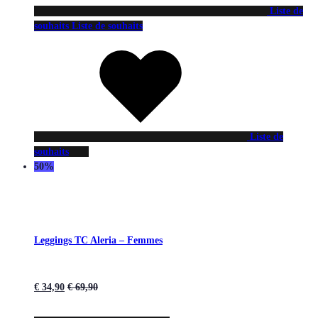
Liste de
souhaits
Liste de souhaits
Liste de
souhaits
50%
Leggings TC Aleria – Femmes
€
34,90
€
69,90