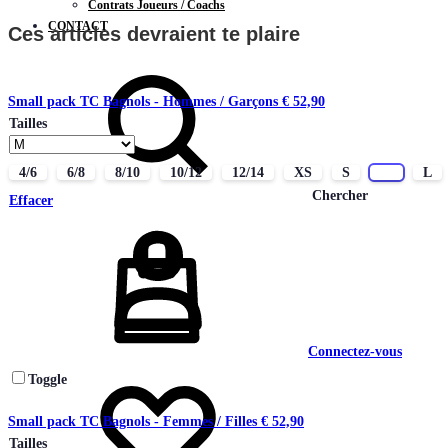
Contrats Joueurs / Coachs
CONTACT
Ces articles devraient te plaire
Small pack TC Bagnols - Hommes / Garçons
€
52,90
Tailles
4/6
6/8
8/10
10/12
12/14
XS
S
M
L
Chercher
Effacer
Connectez-vous
Toggle
Small pack TC Bagnols - Femmes / Filles
€
52,90
Tailles