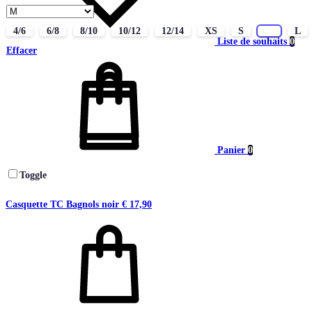
4/6
6/8
8/10
10/12
12/14
XS
S
M
L
Liste de souhaits
0
Effacer
Panier
0
Toggle
Casquette TC Bagnols noir
€
17,90