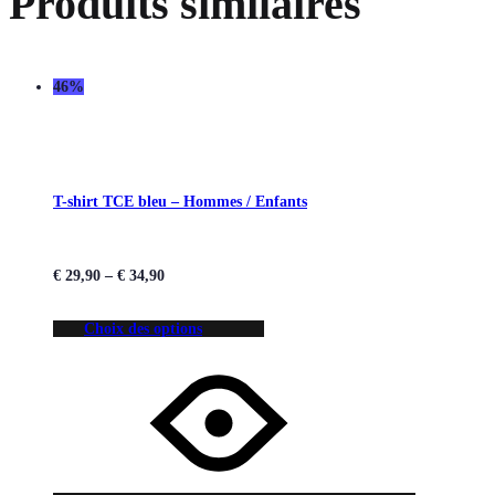
Produits similaires
46%
T-shirt TCE bleu – Hommes / Enfants
€
29,90
–
€
34,90
Choix des options