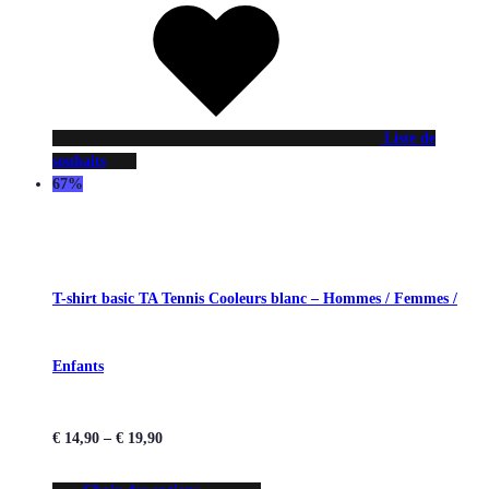
Liste de
souhaits
67%
T-shirt basic TA Tennis Cooleurs blanc – Hommes / Femmes /
Enfants
€
14,90
–
€
19,90