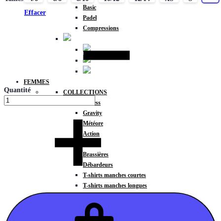
Basic
Effacer
Padel
Compressions
FEMMES
Quantité
COLLECTIONS
Fitness
Gravity
Météore
Action
HAUTS
Brassières
Débardeurs
T-shirts manches courtes
T-shirts manches longues
Sweat-shirts
Sweats à capuche
Sweats à capuche zippé