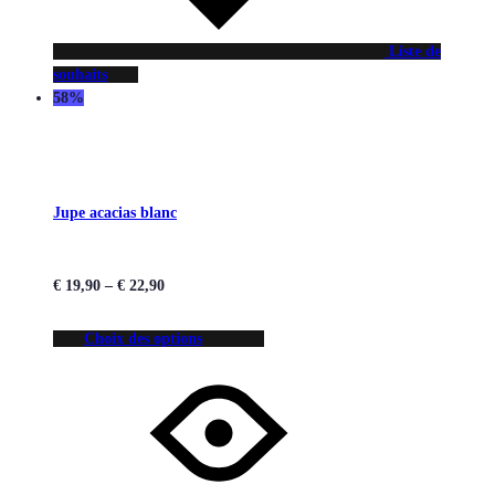
Liste de
souhaits
58%
Jupe acacias blanc
€
19,90
–
€
22,90
Choix des options