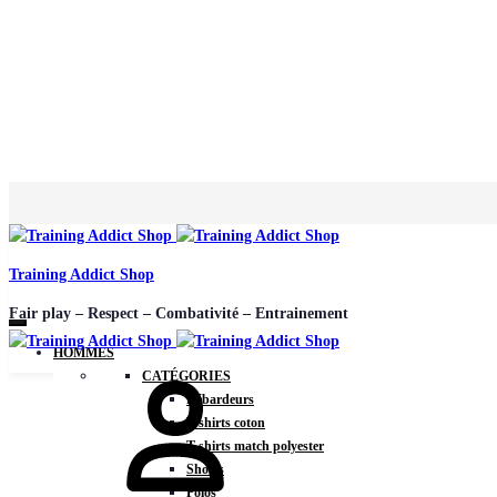
Training Addict Shop
Fair play – Respect – Combativité – Entrainement
HOMMES
CATÉGORIES
Débardeurs
T-shirts coton
T-shirts match polyester
Shorts
Polos