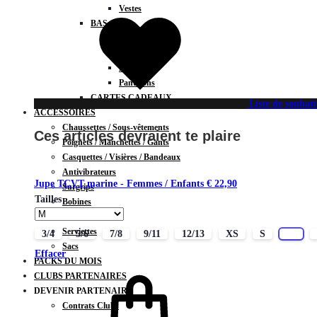
Vestes
BAS
Jupes
Shorts
Leggings
Pantalons
CARTES CADEAUX
Liste de souhait
ACCESSOIRES
Chaussettes / Sous-vêtements
Ces articles devraient te plaire
Poignets / Manchettes / Gants
Casquettes / Visières / Bandeaux
Antivibrateurs
Jupe TCVT marine - Femmes / Enfants
€
22,90
Surgrips
Tailles
Bobines
Gourdes
Serviettes
3/4
5/6
7/8
9/11
12/13
XS
S
M
Sacs
Effacer
PACKS DU MOIS
CLUBS PARTENAIRES
DEVENIR PARTENAIRE
Contrats Clubs