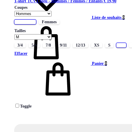
T-shirt TCVT bleu - Hommes / Femmes / Enfants
€
19,90
Coupes
Liste de souhaits
0
Hommes
Femmes
Tailles
3/4
5/6
7/8
9/11
12/13
XS
S
M
Effacer
Panier
0
Toggle