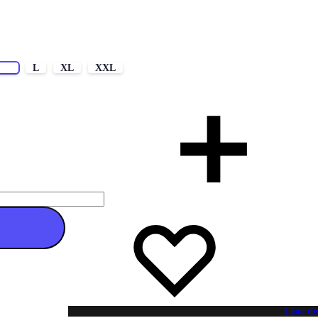
M
L
XL
XXL
 au panier
Liste de