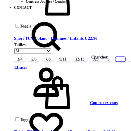
Contrats Joueurs / Coachs
CONTACT
Toggle
Short TCVT blanc - Hommes / Enfants
€
22,90
Tailles
Chercher
3/4
5/6
7/8
9/11
12/13
XS
S
M
Effacer
Connectez-vous
Toggle