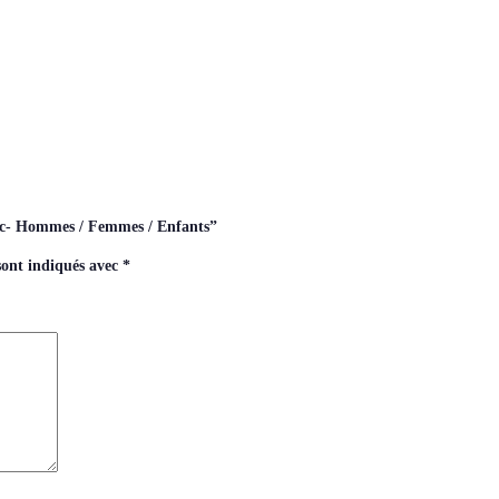
lanc- Hommes / Femmes / Enfants”
sont indiqués avec
*