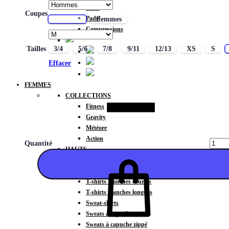
Basic
Coupes
Padel
Hommes
Femmes
Compressions
Tailles
3/4
5/6
7/8
9/11
12/13
XS
S
Effacer
FEMMES
COLLECTIONS
Fitness
Gravity
Météore
Action
Quantité
HAUTS
Brassières
Débardeurs
T-shirts manches courtes
T-shirts manches longues
Sweat-shirts
Sweats à capuche
Ajouter
Sweats à capuche zippé