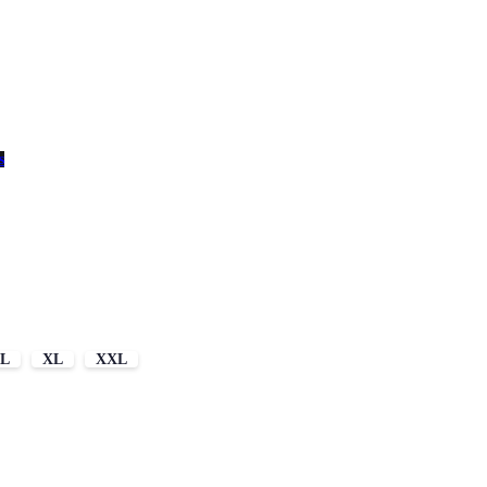
s
L
XL
XXL