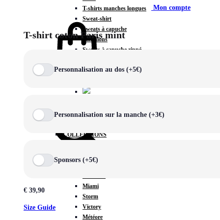
Mon compte
T-shirts manches longues
Sweat-shirt
Sweats à capuche
T-shirt coton Paris mint
Pantalons
Sweats à capuche zippé
Vestes
Personnalisation au dos (+5€)
COLLECTIONS SPÉCIALES
Panier
0
Personnalisation sur la manche (+3€)
COLLECTIONS
Prestige
Rex
Sponsors (+5€)
Chercher
TA Court
Premium
Miami
€
39,90
Storm
Victory
Size Guide
Météore