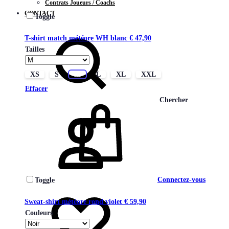
Contrats Joueurs / Coachs
CONTACT
Toggle
T-shirt match météore WH blanc
€
47,90
Tailles
XS
S
M
L
XL
XXL
Effacer
Chercher
Connectez-vous
Toggle
Sweat-shirt météore rond violet
€
59,90
Couleurs