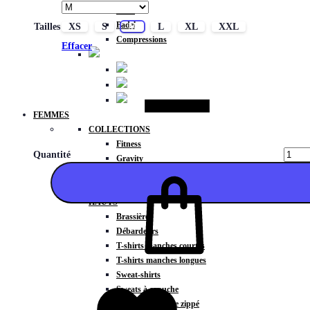
Basic
Padel
Tailles
XS
S
M
L
XL
XXL
Compressions
Effacer
FEMMES
COLLECTIONS
Fitness
Quantité
Gravity
Météore
Action
HAUTS
Brassières
Débardeurs
T-shirts manches courtes
T-shirts manches longues
Ajouter
Sweat-shirts
Sweats à capuche
Sweats à capuche zippé