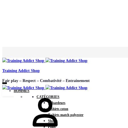
Training Addict Shop
Fair play – Respect – Combativité – Entrainement
HOMMES
CATÉGORIES
Débardeurs
T-shirts coton
T-shirts match polyester
Shorts
Polos