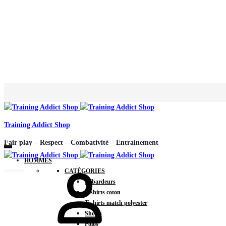
Training Addict Shop
Fair play – Respect – Combativité – Entrainement
HOMMES
CATÉGORIES
Débardeurs
T-shirts coton
T-shirts match polyester
Shorts
Polos