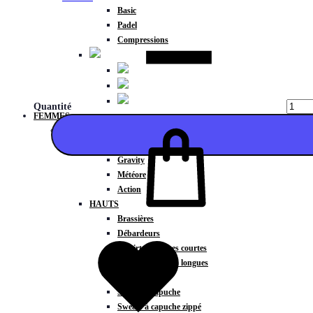
Basic
Padel
Compressions
Quantité
FEMMES
COLLECTIONS
Fitness
Gravity
Météore
Action
HAUTS
Ajouter
Brassières
Débardeurs
T-shirts manches courtes
T-shirts manches longues
Sweat-shirts
Sweats à capuche
Sweats à capuche zippé