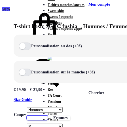
Mon compte
T-shirts manches longues
50%
Sweat-shirt
Sweats à capuche
Pantalons
T-shirt basic SGTC fushia – Hommes / Femmes
Sweats à capuche zippé
Vestes
COLLECTIONS SPÉCIALES
Personnalisation au dos (+5€)
Panier
0
Personnalisation sur la manche (+3€)
COLLECTIONS
Prestige
Rex
€
19,90
–
€
21,90
Chercher
TA Court
Size Guide
Premium
Miami
Storm
Coupes
Hommes
Femmes
Victory
Météore