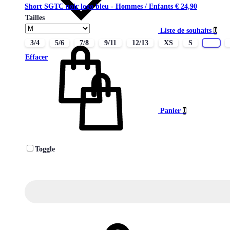
Short SGTC noir logo bleu - Hommes / Enfants
€
24,90
Tailles
Liste de souhaits
0
3/4
5/6
7/8
9/11
12/13
XS
S
M
Effacer
Panier
0
Toggle