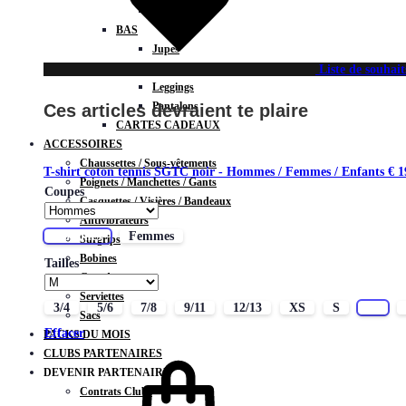
Vestes
BAS
Jupes
Shorts
Liste de souhait
Leggings
Pantalons
Ces articles devraient te plaire
CARTES CADEAUX
ACCESSOIRES
Chaussettes / Sous-vêtements
T-shirt coton tennis SGTC noir - Hommes / Femmes / Enfants
€
1
Poignets / Manchettes / Gants
Coupes
Casquettes / Visières / Bandeaux
Antivibrateurs
Hommes
Femmes
Surgrips
Bobines
Tailles
Gourdes
Serviettes
3/4
5/6
7/8
9/11
12/13
XS
S
M
Sacs
Effacer
PACKS DU MOIS
CLUBS PARTENAIRES
DEVENIR PARTENAIRE
Contrats Clubs