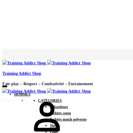
Training Addict Shop
Fair play – Respect – Combativité – Entrainement
HOMMES
CATÉGORIES
Débardeurs
T-shirts coton
T-shirts match polyester
Shorts
Polos