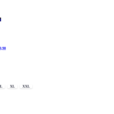
s
9,90
L
XL
XXL