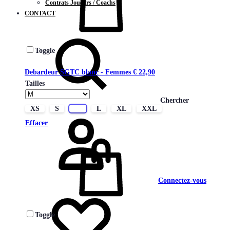
Contrats Joueurs / Coachs
CONTACT
Toggle
Debardeur SGTC blanc - Femmes
€
22,90
Tailles
Chercher
XS
S
M
L
XL
XXL
Effacer
Connectez-vous
Toggle