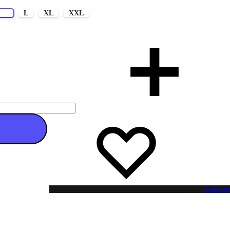
M
L
XL
XXL
 au panier
Liste de