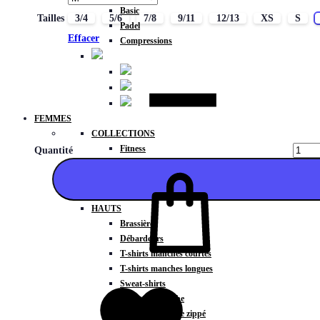
Basic
Tailles
3/4
5/6
7/8
9/11
12/13
XS
S
Padel
Effacer
Compressions
FEMMES
COLLECTIONS
Fitness
Quantité
Gravity
Météore
Action
HAUTS
Brassières
Débardeurs
T-shirts manches courtes
Ajouter
T-shirts manches longues
Sweat-shirts
Sweats à capuche
Sweats à capuche zippé