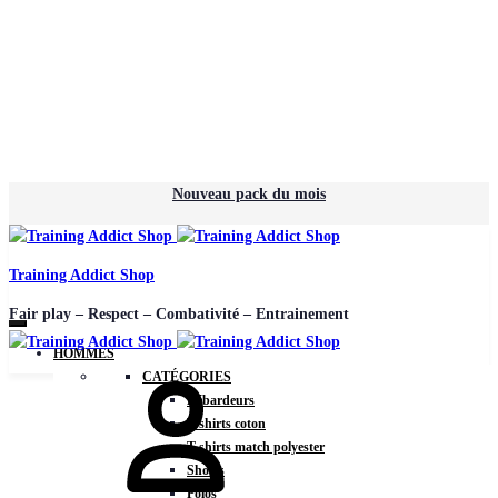
Nouveau pack du mois
Training Addict Shop
Fair play – Respect – Combativité – Entrainement
HOMMES
CATÉGORIES
Débardeurs
T-shirts coton
T-shirts match polyester
Shorts
Polos