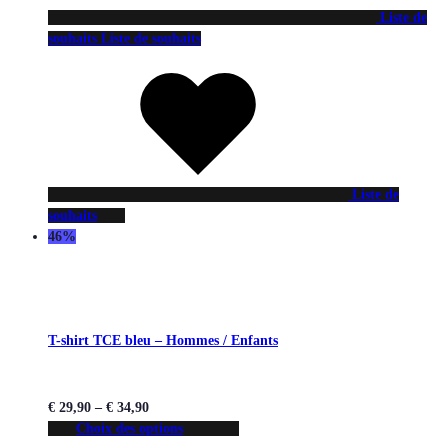
Liste de
souhaits
Liste de souhaits
Liste de
souhaits
46%
T-shirt TCE bleu – Hommes / Enfants
€
29,90
–
€
34,90
Choix des options