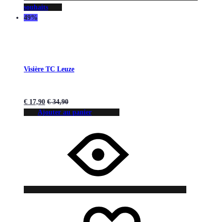
souhaits
49%
Visière TC Leuze
€
17,90
€
34,90
Ajouter au panier