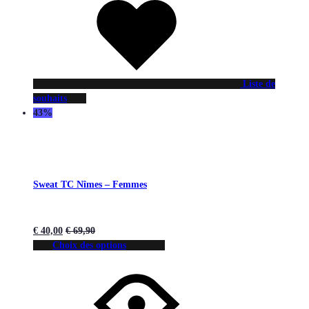
Liste de
souhaits
43%
Sweat TC Nîmes – Femmes
€
40,00
€
69,90
Choix des options