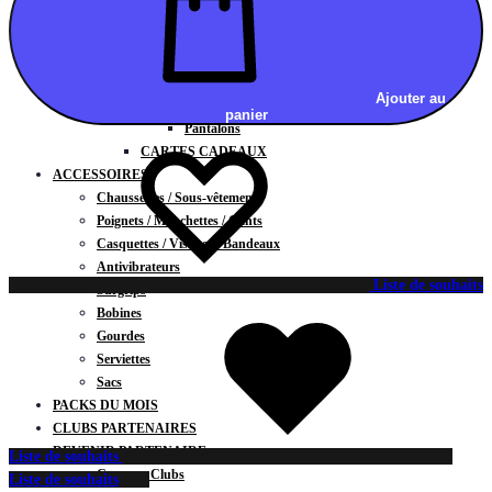
Vestes
BAS
Jupes
Shorts
Ajouter au
Leggings
panier
Pantalons
CARTES CADEAUX
ACCESSOIRES
Chaussettes / Sous-vêtements
Poignets / Manchettes / Gants
Casquettes / Visières / Bandeaux
Antivibrateurs
Liste de souhaits
Surgrips
Bobines
Gourdes
Serviettes
Sacs
PACKS DU MOIS
CLUBS PARTENAIRES
DEVENIR PARTENAIRE
Liste de souhaits
Contrats Clubs
Liste de souhaits