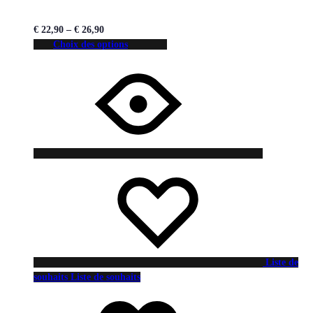
€
22,90
–
€
26,90
Choix des options
Liste de
souhaits
Liste de souhaits