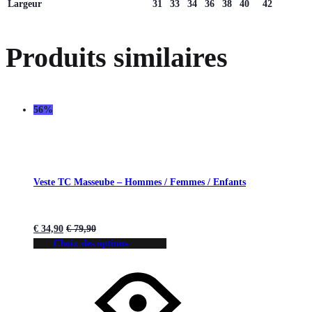
Largeur
31
33
34
36
38
40
42
Produits similaires
56%
Veste TC Masseube – Hommes / Femmes / Enfants
€
34,90
€
79,90
Choix des options