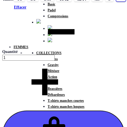
Basic
Effacer
Padel
Compressions
FEMMES
Quantité
COLLECTIONS
Fitness
Gravity
Météore
Action
HAUTS
Brassières
Débardeurs
T-shirts manches courtes
T-shirts manches longues
Sweat-shirts
Sweats à capuche
Sweats à capuche zippé