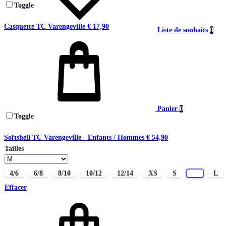
Toggle
Casquette TC Varengeville
€
17,90
Liste de souhaits
0
Panier
0
Toggle
Softshell TC Varengeville - Enfants / Hommes
€
54,90
Tailles
4/6
6/8
8/10
10/12
12/14
XS
S
M
L
Effacer