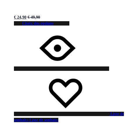
€
24,90
€
49,90
Choix des options
Liste de
souhaits
Liste de souhaits