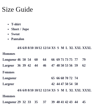
Size Guide
T-shirt
Short / Jupe
Sweat
Pantalon
4/6
6/8
8/10
10/12
12/14
XS
S
M
L
XL
XXL
XXXL
Hommes
Longueur
46
50
54
60
64
66
69
71
73
75
77
79
Largeur
36
39
42
44
46
47
48
50
53
56
59
62
Femmes
Longueur
65
66
68
70
72
74
Largeur
42
44
47
50
54
58
4/6
6/8
8/10
10/12
12/14
XS
S
M
L
XL
XXL
XXXL
Hommes
Longueur
29
32
33
35
37
39
40
41
42
43
44
45