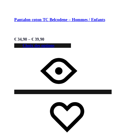
Pantalon coton TC Belcodene – Hommes / Enfants
€
34,90
–
€
39,90
Choix des options