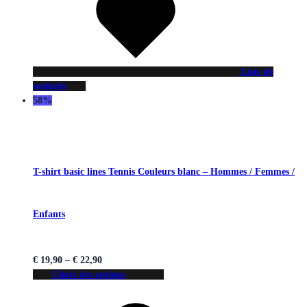
Liste de
souhaits
58%
T-shirt basic lines Tennis Couleurs blanc – Hommes / Femmes /
Enfants
€
19,90
–
€
22,90
Choix des options