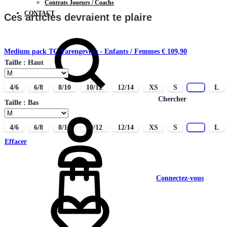
Contrats Joueurs / Coachs
CONTACT
Ces articles devraient te plaire
Medium pack TC Varengeville - Enfants / Femmes
€
109,90
Taille : Haut
4/6
6/8
8/10
10/12
12/14
XS
S
M
L
Chercher
Taille : Bas
4/6
6/8
8/10
10/12
12/14
XS
S
M
L
Effacer
Connectez-vous