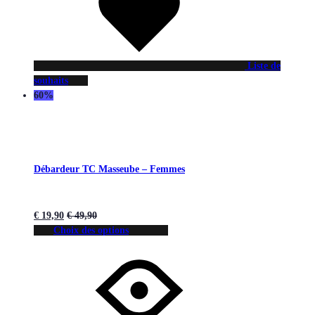
Liste de
souhaits
60%
Débardeur TC Masseube – Femmes
€
19,90
€
49,90
Choix des options