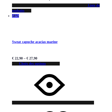
Liste de
souhaits
58%
Sweat capuche acacias marine
€
22,90
–
€
27,90
Choix des options