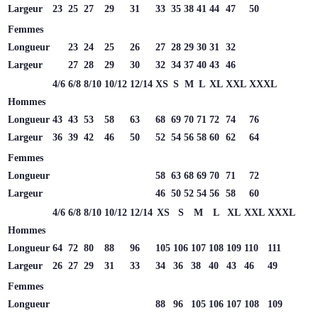
Largeur
23
25
27
29
31
33
35
38
41
44
47
50
Femmes
Longueur
23
24
25
26
27
28
29
30
31
32
Largeur
27
28
29
30
32
34
37
40
43
46
4/6
6/8
8/10
10/12
12/14
XS
S
M
L
XL
XXL
XXXL
Hommes
Longueur
43
43
53
58
63
68
69
70
71
72
74
76
Largeur
36
39
42
46
50
52
54
56
58
60
62
64
Femmes
Longueur
58
63
68
69
70
71
72
Largeur
46
50
52
54
56
58
60
4/6
6/8
8/10
10/12
12/14
XS
S
M
L
XL
XXL
XXXL
Hommes
Longueur
64
72
80
88
96
105
106
107
108
109
110
111
Largeur
26
27
29
31
33
34
36
38
40
43
46
49
Femmes
Longueur
88
96
105
106
107
108
109