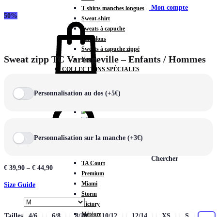
Mon compte
T-shirts manches longues
50%
Sweat-shirt
Sweats à capuche
Pantalons
Sweats à capuche zippé
Sweat zipp TC Varengeville – Enfants / Hommes
Vestes
COLLECTIONS SPÉCIALES
Panier
0
Personnalisation au dos (+5€)
COLLECTIONS
Personnalisation sur la manche (+3€)
Prestige
Rex
Chercher
TA Court
€
39,90
–
€
44,90
Premium
Miami
Size Guide
Storm
Victory
Météore
Tailles
4/6
6/8
8/10
10/12
12/14
XS
S
M