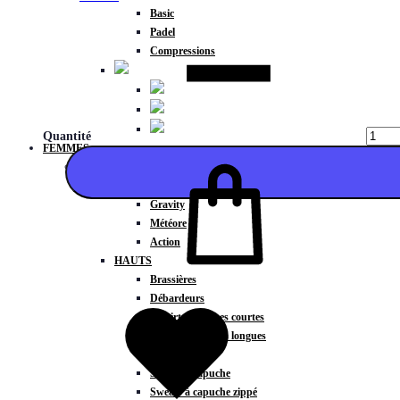
Basic
Padel
Compressions
Quantité
FEMMES
COLLECTIONS
Fitness
Gravity
Météore
Action
HAUTS
Ajouter
Brassières
Débardeurs
T-shirts manches courtes
T-shirts manches longues
Sweat-shirts
Sweats à capuche
Sweats à capuche zippé