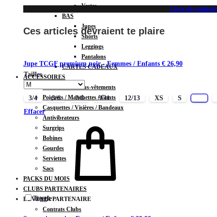
Vestes
Liste de souhait
BAS
Jupes
Ces articles devraient te plaire
Shorts
Leggings
Pantalons
Jupe TCGF premium noir - Femmes / Enfants
€
26,90
CARTES CADEAUX
Tailles
ACCESSOIRES
Chaussettes / Sous-vêtements
Poignets / Manchettes / Gants
3/4
5/6
7/8
9/11
12/13
XS
S
M
Casquettes / Visières / Bandeaux
Effacer
Antivibrateurs
Surgrips
Bobines
Gourdes
Serviettes
Sacs
PACKS DU MOIS
CLUBS PARTENAIRES
Toggle
DEVENIR PARTENAIRE
Contrats Clubs