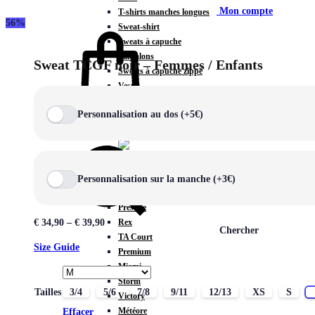
Mon compte
T-shirts manches longues
56%
Sweat-shirt
Sweats à capuche
Pantalons
Sweat TCGF noir – Femmes / Enfants
Sweats à capuche zippé
Vestes
COLLECTIONS SPÉCIALES
Personnalisation au dos (+5€)
Panier
0
Personnalisation sur la manche (+3€)
COLLECTIONS
Prestige
Rex
€
34,90
–
€
39,90
Chercher
TA Court
Size Guide
Premium
Miami
Storm
Tailles
3/4
5/6
7/8
9/11
12/13
XS
S
Victory
Météore
Effacer