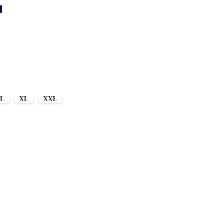
s
L
XL
XXL