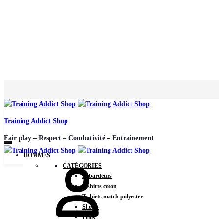
Training Addict Shop
Fair play – Respect – Combativité – Entrainement
HOMMES
CATÉGORIES
Débardeurs
T-shirts coton
T-shirts match polyester
Shorts
Polos