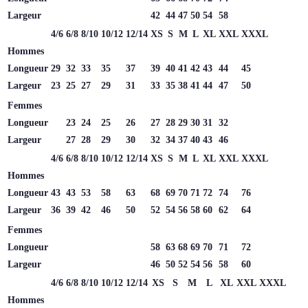
Largeur
42
44
47
50
54
58
4/6
6/8
8/10
10/12
12/14
XS
S
M
L
XL
XXL
XXXL
Hommes
Longueur
29
32
33
35
37
39
40
41
42
43
44
45
Largeur
23
25
27
29
31
33
35
38
41
44
47
50
Femmes
Longueur
23
24
25
26
27
28
29
30
31
32
Largeur
27
28
29
30
32
34
37
40
43
46
4/6
6/8
8/10
10/12
12/14
XS
S
M
L
XL
XXL
XXXL
Hommes
Longueur
43
43
53
58
63
68
69
70
71
72
74
76
Largeur
36
39
42
46
50
52
54
56
58
60
62
64
Femmes
Longueur
58
63
68
69
70
71
72
Largeur
46
50
52
54
56
58
60
4/6
6/8
8/10
10/12
12/14
XS
S
M
L
XL
XXL
XXXL
Hommes