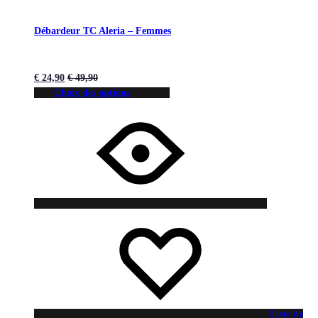
Débardeur TC Aleria – Femmes
€
24,90
€
49,90
Choix des options
Liste de