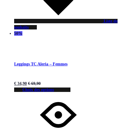
Liste de
souhaits
50%
Leggings TC Aleria – Femmes
€
34,90
€
69,90
Choix des options