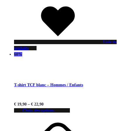
Liste de
souhaits
60%
T-shirt TCF blanc – Hommes / Enfants
€
19,90
–
€
22,90
Choix des options