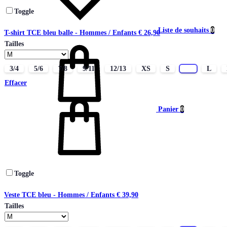
Toggle
Liste de souhaits
0
T-shirt TCE bleu balle - Hommes / Enfants
€
26,90
Tailles
3/4
5/6
7/8
9/11
12/13
XS
S
M
L
Effacer
Panier
0
Toggle
Veste TCE bleu - Hommes / Enfants
€
39,90
Tailles