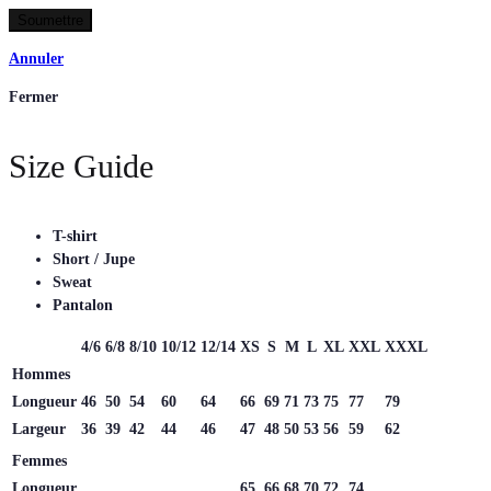
Annuler
Fermer
Size Guide
T-shirt
Short / Jupe
Sweat
Pantalon
4/6
6/8
8/10
10/12
12/14
XS
S
M
L
XL
XXL
XXXL
Hommes
Longueur
46
50
54
60
64
66
69
71
73
75
77
79
Largeur
36
39
42
44
46
47
48
50
53
56
59
62
Femmes
Longueur
65
66
68
70
72
74