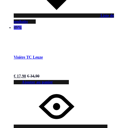
Liste de
souhaits
49%
Visière TC Leuze
€
17,90
€
34,90
Ajouter au panier