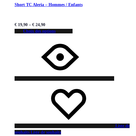
Short TC Aleria – Hommes / Enfants
€
19,90
–
€
24,90
Choix des options
Liste de
souhaits
Liste de souhaits