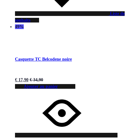
Liste de
souhaits
49%
Casquette TC Belcodene noire
€
17,90
€
34,90
Ajouter au panier