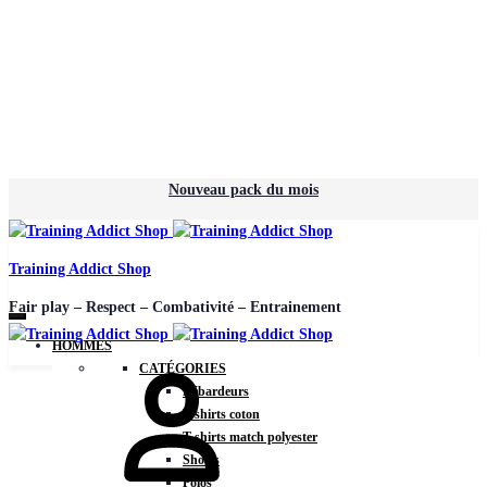
Nouveau pack du mois
Training Addict Shop
Fair play – Respect – Combativité – Entrainement
HOMMES
CATÉGORIES
Débardeurs
T-shirts coton
T-shirts match polyester
Shorts
Polos