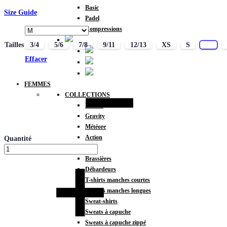
Basic
Size Guide
Padel
Compressions
Tailles
3/4
5/6
7/8
9/11
12/13
XS
S
M
Effacer
FEMMES
COLLECTIONS
Fitness
Gravity
Météore
Action
Quantité
HAUTS
Brassières
Débardeurs
T-shirts manches courtes
T-shirts manches longues
Sweat-shirts
Sweats à capuche
Sweats à capuche zippé