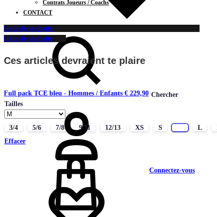
Contrats Joueurs / Coachs
CONTACT
Liste de souhaits
Liste de souhaits
Ces articles devraient te plaire
Full pack TCE bleu - Hommes / Enfants
€
229,90
Chercher
Tailles
3/4
5/6
7/8
9/11
12/13
XS
S
M
L
Effacer
Connectez-vous