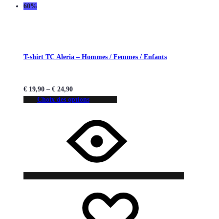
60%
T-shirt TC Aleria – Hommes / Femmes / Enfants
€
19,90
–
€
24,90
Choix des options