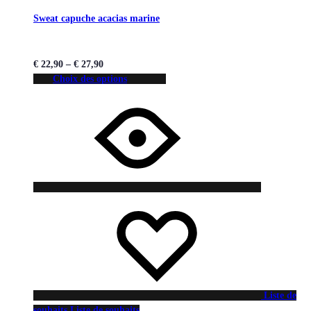
Sweat capuche acacias marine
€
22,90
–
€
27,90
Choix des options
Liste de
souhaits
Liste de souhaits