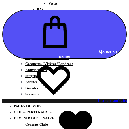
Vestes
BAS
Jupes
Shorts
Leggings
Pantalons
CARTES CADEAUX
ACCESSOIRES
Chaussettes / Sous-vêtements
Ajouter au
panier
Poignets / Manchettes / Gants
Casquettes / Visières / Bandeaux
Antivibrateurs
Surgrips
Bobines
Gourdes
Serviettes
Sacs
Liste de souhaits
PACKS DU MOIS
CLUBS PARTENAIRES
DEVENIR PARTENAIRE
Contrats Clubs