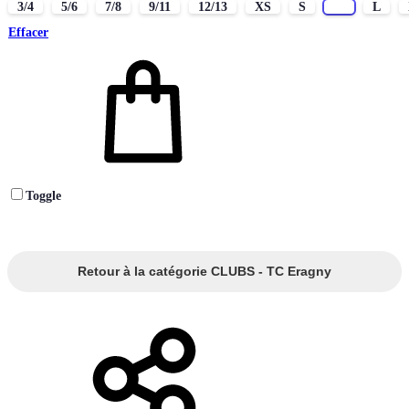
3/4
5/6
7/8
9/11
12/13
XS
S
M
L
Effacer
Toggle
Retour à la catégorie CLUBS - TC Eragny