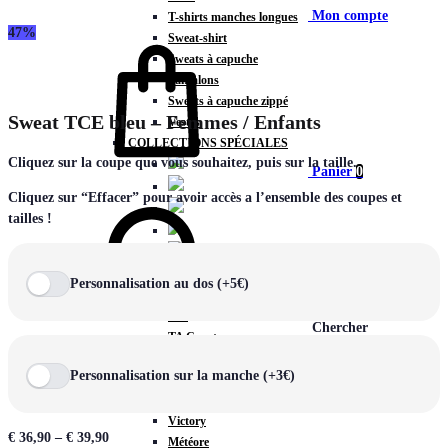
Mon compte
T-shirts manches longues
47%
Sweat-shirt
Sweats à capuche
Pantalons
Sweats à capuche zippé
Sweat TCE bleu – Femmes / Enfants
Vestes
COLLECTIONS SPÉCIALES
Cliquez sur la coupe que vous souhaitez, puis sur la taille.
Panier
0
Cliquez sur “Effacer” pour avoir accès a l’ensemble des coupes et
tailles !
COLLECTIONS
Personnalisation au dos (+5€)
Prestige
Rex
Chercher
TA Court
Premium
Personnalisation sur la manche (+3€)
Miami
Storm
Victory
€
36,90
–
€
39,90
Météore