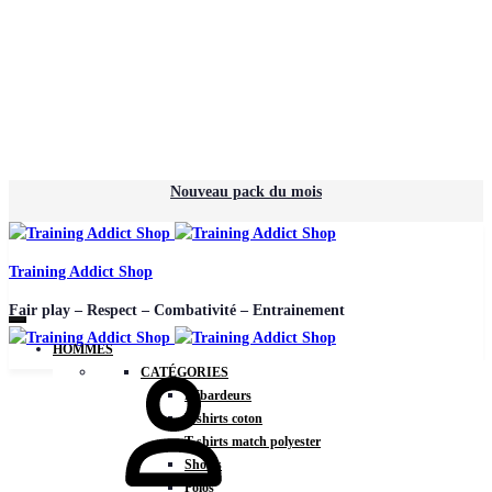
Nouveau pack du mois
Training Addict Shop
Fair play – Respect – Combativité – Entrainement
HOMMES
CATÉGORIES
Débardeurs
T-shirts coton
T-shirts match polyester
Shorts
Polos