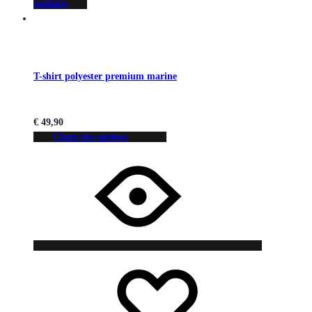
souhaits
T-shirt polyester premium marine
€
49,90
Choix des options