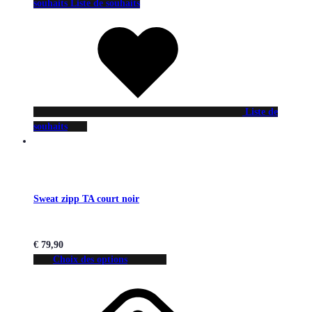
souhaits
Liste de souhaits
Liste de
souhaits
Sweat zipp TA court noir
€
79,90
Choix des options