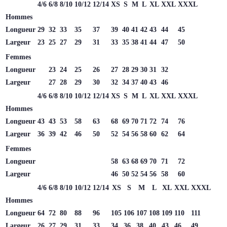
4/6
6/8
8/10
10/12
12/14
XS
S
M
L
XL
XXL
XXXL
Hommes
Longueur
29
32
33
35
37
39
40
41
42
43
44
45
Largeur
23
25
27
29
31
33
35
38
41
44
47
50
Femmes
Longueur
23
24
25
26
27
28
29
30
31
32
Largeur
27
28
29
30
32
34
37
40
43
46
4/6
6/8
8/10
10/12
12/14
XS
S
M
L
XL
XXL
XXXL
Hommes
Longueur
43
43
53
58
63
68
69
70
71
72
74
76
Largeur
36
39
42
46
50
52
54
56
58
60
62
64
Femmes
Longueur
58
63
68
69
70
71
72
Largeur
46
50
52
54
56
58
60
4/6
6/8
8/10
10/12
12/14
XS
S
M
L
XL
XXL
XXXL
Hommes
Longueur
64
72
80
88
96
105
106
107
108
109
110
111
Largeur
26
27
29
31
33
34
36
38
40
43
46
49