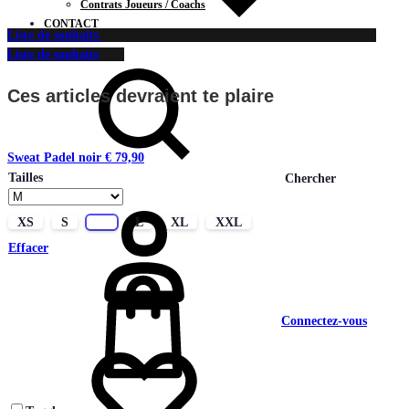
Contrats Joueurs / Coachs
CONTACT
Liste de souhaits
Liste de souhaits
Ces articles devraient te plaire
Sweat Padel noir
€
79,90
Tailles
Chercher
XS
S
M
L
XL
XXL
Effacer
Connectez-vous