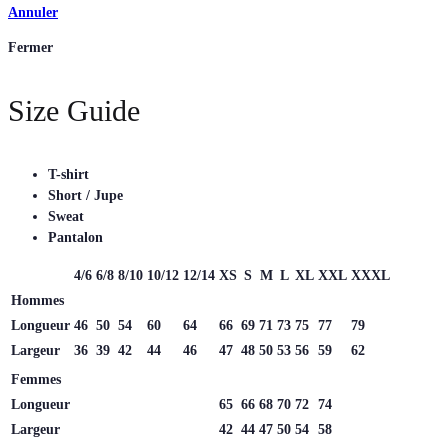
Annuler
Fermer
Size Guide
T-shirt
Short / Jupe
Sweat
Pantalon
4/6
6/8
8/10
10/12
12/14
XS
S
M
L
XL
XXL
XXXL
Hommes
Longueur
46
50
54
60
64
66
69
71
73
75
77
79
Largeur
36
39
42
44
46
47
48
50
53
56
59
62
Femmes
Longueur
65
66
68
70
72
74
Largeur
42
44
47
50
54
58