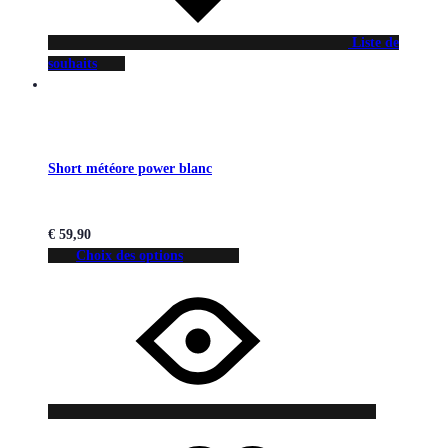
Liste de
souhaits
Short météore power blanc
€
59,90
Choix des options