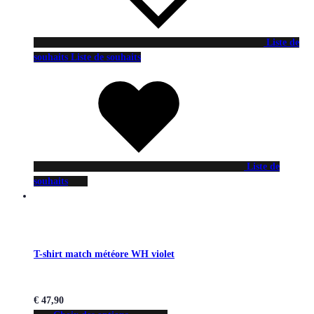
Liste de
souhaits
Liste de souhaits
Liste de
souhaits
T-shirt match météore WH violet
€
47,90