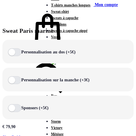
Mon compte
T-shirts manches longues
Sweat-shirt
Sweats à capuche
Pantalons
Sweat Paris marine
Sweats à capuche zippé
Vestes
COLLECTIONS SPÉCIALES
Panier
0
Personnalisation au dos (+5€)
Personnalisation sur la manche (+3€)
COLLECTIONS
Prestige
Rex
Chercher
TA Court
Sponsors (+5€)
Premium
Miami
Storm
€
79,90
Victory
Météore