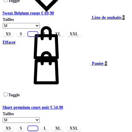
Toggle
Sweat Belgium rouge
€
69,90
Liste de souhaits
0
Tailles
XS
S
M
L
XL
XXL
Effacer
Panier
0
Toggle
Short premium court noir
€
54,90
Tailles
XS
S
M
L
XL
XXL