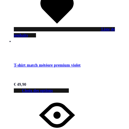
Liste de
souhaits
T-shirt match météore premium violet
€
49,90
Choix des options