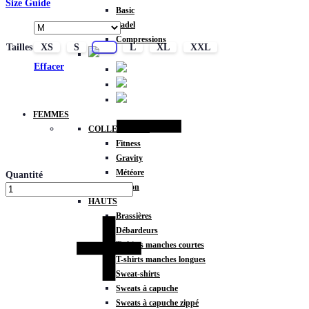
Size Guide
Basic
Padel
Compressions
Tailles
XS
S
M
L
XL
XXL
Effacer
FEMMES
COLLECTIONS
Fitness
Gravity
Météore
Quantité
Action
HAUTS
Brassières
Débardeurs
T-shirts manches courtes
T-shirts manches longues
Sweat-shirts
Sweats à capuche
Sweats à capuche zippé