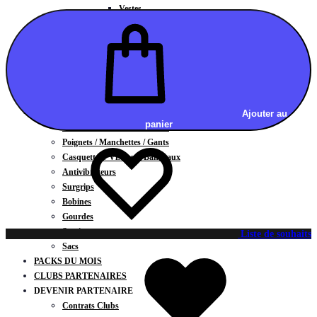
Vestes
BAS
Jupes
Shorts
Leggings
Pantalons
CARTES CADEAUX
ACCESSOIRES
Ajouter au
panier
Chaussettes / Sous-vêtements
Poignets / Manchettes / Gants
Casquettes / Visières / Bandeaux
Antivibrateurs
Surgrips
Bobines
Gourdes
Serviettes
Liste de souhaits
Sacs
PACKS DU MOIS
CLUBS PARTENAIRES
DEVENIR PARTENAIRE
Contrats Clubs