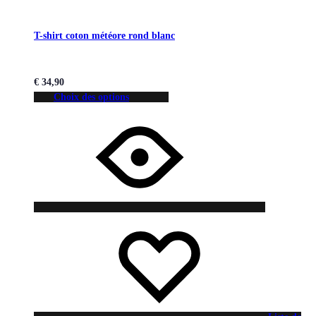
T-shirt coton météore rond blanc
€
34,90
Choix des options