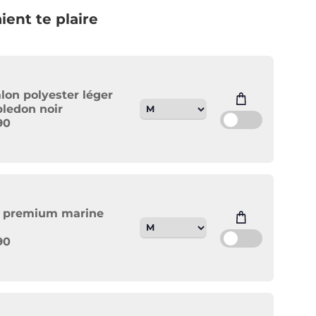
ient te plaire
lon polyester léger
ledon noir
90
e premium marine
90