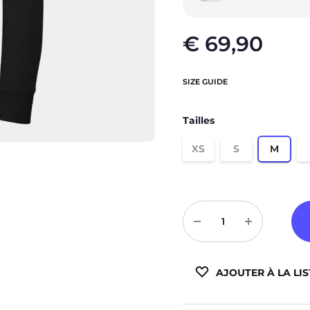
Sweats à capuche zippé
Victory
€
69,90
Vestes
Météore
Basic
SIZE GUIDE
Padel
Tailles
Compressions
XS
S
M
Quantité
AJOUTER À LA LIS