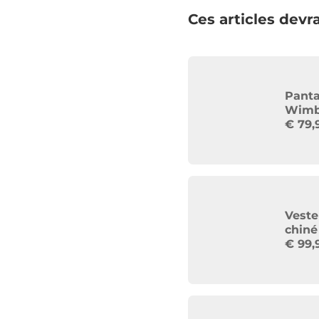
Ces articles devra
Panta
Wimb
€
79,
Vest
chiné
€
99,