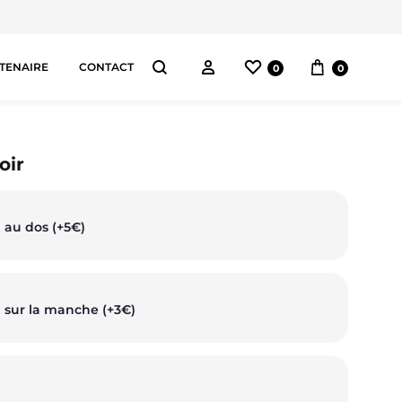
Liste de souhaits
Panier
Connectez-vous
TENAIRE
CONTACT
0
0
Chercher
AS
oir
pes
 au dos (+5€)
orts
ggings
 sur la manche (+3€)
ntalons