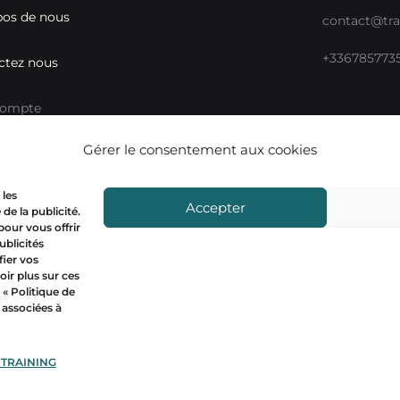
pos de nous
contact@tra
+336785773
ctez nous
compte
Gérer le consentement aux cookies
ux sociaux
Mon compt
 les
Accepter
de la publicité.
 pour vous offrir
ublicités
ier vos
oir plus sur ces
 «
Politique de
 associées à
 TRAINING