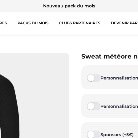
Nouveau pack du mois
RES
PACKS DU MOIS
CLUBS PARTENAIRES
DEVENIR PAR
TIONS SPÉCIALES
HAUTS
COLLECTIONS
B
Sweat météore n
Brassières
Prestige
Ju
Personnalisation
Débardeurs
Rex
Sh
T-shirts manches courtes
TA Court
Le
Personnalisation
T-shirts manches longues
Premium
Pa
Sweat-shirts
Miami
Sweats à capuche
Storm
Sponsors (+5€)