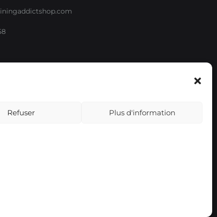
iningaddictshop.com
58
e
Refuser
Plus d'information
EUR
USD
Devise
EUR