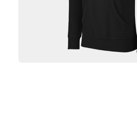
Sweat-shirt
Sweats à capuche
Pantalons
Sweats à capuche zippé
CARTES CADEAUX
Vestes