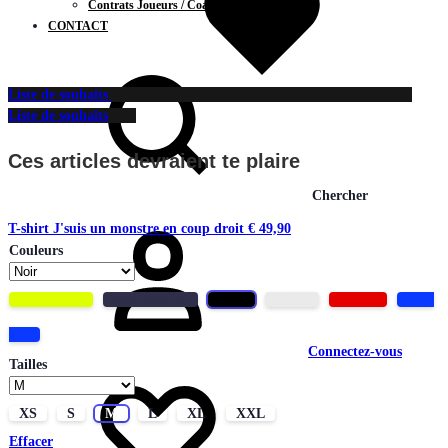
Contrats Joueurs / Coachs
CONTACT
Liste de souhaits
Liste de souhaits
Ces articles devraient te plaire
Chercher
T-shirt J'suis un monstre en coup droit
€
49,90
Couleurs
Jaune fluo
Bleu Marine
Noir
Blanc
Rouge
Bleu
Roi
Connectez-vous
Tailles
XS
S
M
L
XL
XXL
Effacer