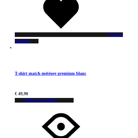
Liste de
souhaits
T-shirt match météore premium blanc
€
49,90
Choix des options