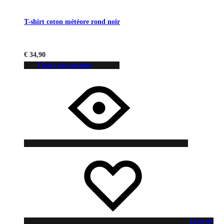
T-shirt coton météore rond noir
€
34,90
Choix des options
Liste de