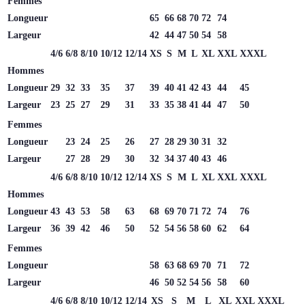
Femmes
Longueur
65
66
68
70
72
74
Largeur
42
44
47
50
54
58
4/6
6/8
8/10
10/12
12/14
XS
S
M
L
XL
XXL
XXXL
Hommes
Longueur
29
32
33
35
37
39
40
41
42
43
44
45
Largeur
23
25
27
29
31
33
35
38
41
44
47
50
Femmes
Longueur
23
24
25
26
27
28
29
30
31
32
Largeur
27
28
29
30
32
34
37
40
43
46
4/6
6/8
8/10
10/12
12/14
XS
S
M
L
XL
XXL
XXXL
Hommes
Longueur
43
43
53
58
63
68
69
70
71
72
74
76
Largeur
36
39
42
46
50
52
54
56
58
60
62
64
Femmes
Longueur
58
63
68
69
70
71
72
Largeur
46
50
52
54
56
58
60
4/6
6/8
8/10
10/12
12/14
XS
S
M
L
XL
XXL
XXXL