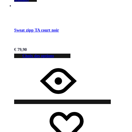
Sweat zipp TA court noir
€
79,90
Choix des options