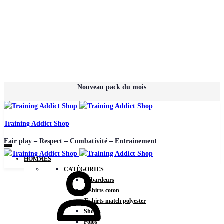
Nouveau pack du mois
Training Addict Shop
Fair play – Respect – Combativité – Entrainement
HOMMES
CATÉGORIES
Débardeurs
T-shirts coton
T-shirts match polyester
Shorts
Polos