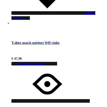
Liste de
souhaits
T-shirt match météore WH violet
€
47,90
Choix des options