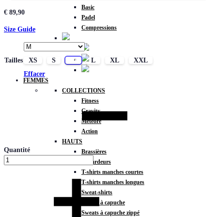
Basic
€
89,90
Padel
Compressions
Size Guide
Tailles
XS
S
M
L
XL
XXL
Effacer
FEMMES
COLLECTIONS
Fitness
Gravity
Météore
Action
HAUTS
Quantité
Brassières
Débardeurs
T-shirts manches courtes
T-shirts manches longues
Sweat-shirts
Sweats à capuche
Sweats à capuche zippé