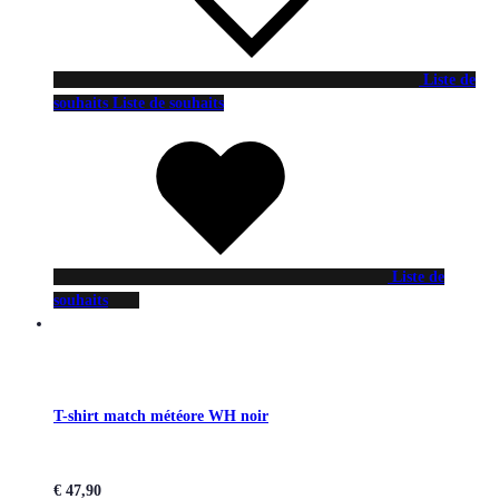
Liste de
souhaits
Liste de souhaits
Liste de
souhaits
T-shirt match météore WH noir
€
47,90