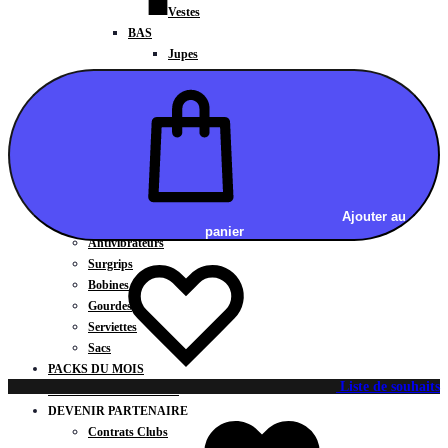
Vestes
BAS
Jupes
Shorts
Leggings
Pantalons
CARTES CADEAUX
ACCESSOIRES
Chaussettes / Sous-vêtements
Poignets / Manchettes / Gants
Ajouter au
Casquettes / Visières / Bandeaux
panier
Antivibrateurs
Surgrips
Bobines
Gourdes
Serviettes
Sacs
PACKS DU MOIS
Liste de souhaits
CLUBS PARTENAIRES
DEVENIR PARTENAIRE
Contrats Clubs