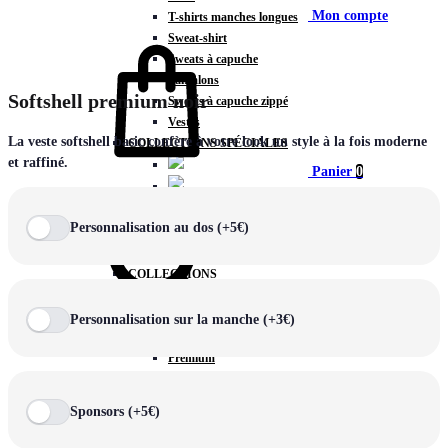
Mon compte
T-shirts manches longues
Sweat-shirt
Sweats à capuche
Pantalons
Softshell premium noir
Sweats à capuche zippé
Vestes
La veste softshell basic confère à votre look un style à la fois moderne
COLLECTIONS SPÉCIALES
et raffiné.
Panier
0
Personnalisation au dos (+5€)
COLLECTIONS
Prestige
Rex
Personnalisation sur la manche (+3€)
Chercher
TA Court
Premium
Miami
Storm
Sponsors (+5€)
Victory
Météore