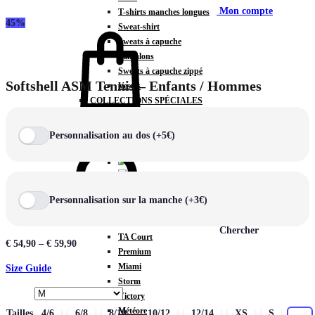
Mon compte
T-shirts manches longues
45%
Sweat-shirt
Sweats à capuche
Pantalons
Sweats à capuche zippé
Softshell ASM Tennis – Enfants / Hommes
Vestes
COLLECTIONS SPÉCIALES
Panier
0
Personnalisation au dos (+5€)
COLLECTIONS
Personnalisation sur la manche (+3€)
Prestige
Rex
Chercher
TA Court
€
54,90
–
€
59,90
Premium
Miami
Size Guide
Storm
Victory
Météore
Tailles
4/6
6/8
8/10
10/12
12/14
XS
S
M