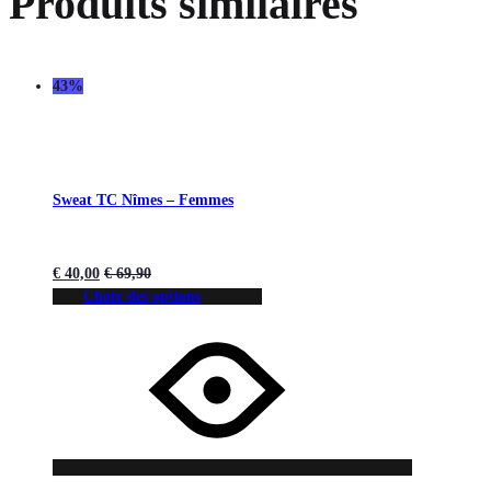
Produits similaires
43%
Sweat TC Nîmes – Femmes
€
40,00
€
69,90
Choix des options