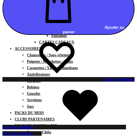
Vestes
BAS
Jupes
Shorts
Ajouter au
Leggings
panier
Pantalons
CARTES CADEAUX
ACCESSOIRES
Chaussettes / Sous-vêtements
Poignets / Manchettes / Gants
Casquettes / Visières / Bandeaux
Antivibrateurs
Liste de souhaits
Surgrips
Bobines
Gourdes
Serviettes
Sacs
PACKS DU MOIS
CLUBS PARTENAIRES
DEVENIR PARTENAIRE
Liste de souhaits
Contrats Clubs
Liste de souhaits