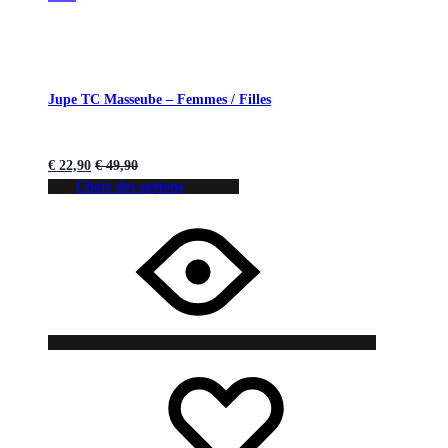
Jupe TC Masseube – Femmes / Filles
€
22,90
€
49,90
Choix des options