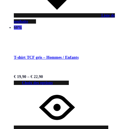
Liste de
souhaits
60%
T-shirt TCF gris – Hommes / Enfants
€
19,90
–
€
22,90
Choix des options