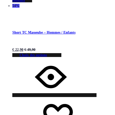
souhaits
54%
Short TC Masseube – Hommes / Enfants
€
22,90
€
49,90
Choix des options