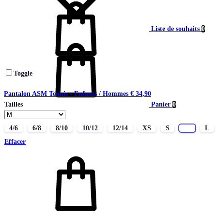
Liste de souhaits
0
Toggle
Pantalon ASM Tennis - Enfants / Hommes
€
34,90
Panier
0
Tailles
4/6
6/8
8/10
10/12
12/14
XS
S
M
L
Effacer