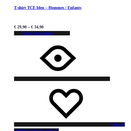
T-shirt TCE bleu – Hommes / Enfants
€
29,90
–
€
34,90
Choix des options
Liste de
souhaits
Liste de souhaits