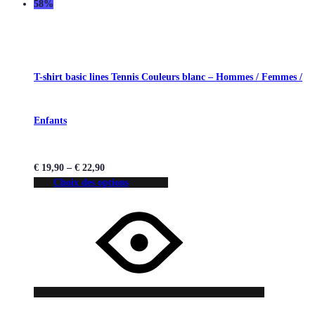
58%
T-shirt basic lines Tennis Couleurs blanc – Hommes / Femmes /
Enfants
€
19,90
–
€
22,90
Choix des options