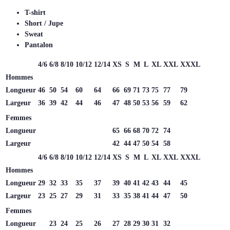
T-shirt
Short / Jupe
Sweat
Pantalon
4/6
6/8
8/10
10/12
12/14
XS
S
M
L
XL
XXL
XXXL
Hommes
Longueur
46
50
54
60
64
66
69
71
73
75
77
79
Largeur
36
39
42
44
46
47
48
50
53
56
59
62
Femmes
Longueur
65
66
68
70
72
74
Largeur
42
44
47
50
54
58
4/6
6/8
8/10
10/12
12/14
XS
S
M
L
XL
XXL
XXXL
Hommes
Longueur
29
32
33
35
37
39
40
41
42
43
44
45
Largeur
23
25
27
29
31
33
35
38
41
44
47
50
Femmes
Longueur
23
24
25
26
27
28
29
30
31
32