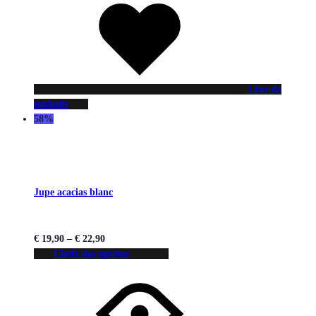
Liste de
souhaits
58%
Jupe acacias blanc
€
19,90
–
€
22,90
Choix des options