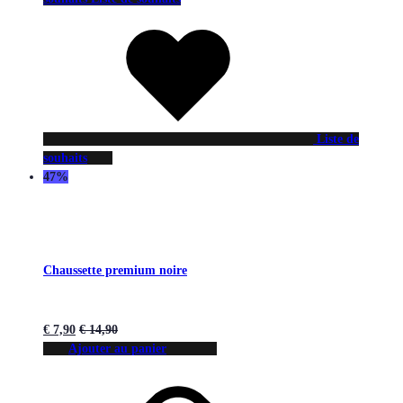
Liste de
souhaits
47%
Chaussette premium noire
€
7,90
€
14,90
Ajouter au panier