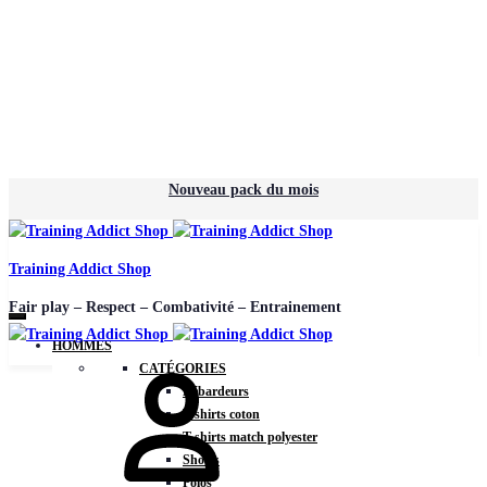
Nouveau pack du mois
Training Addict Shop
Fair play – Respect – Combativité – Entrainement
HOMMES
CATÉGORIES
Débardeurs
T-shirts coton
T-shirts match polyester
Shorts
Polos