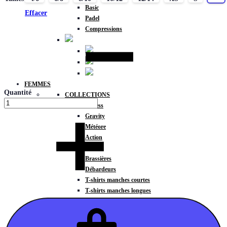
Basic
Effacer
Padel
Compressions
FEMMES
Quantité
COLLECTIONS
Fitness
Gravity
Météore
Action
HAUTS
Brassières
Débardeurs
T-shirts manches courtes
T-shirts manches longues
Sweat-shirts
Sweats à capuche
Sweats à capuche zippé