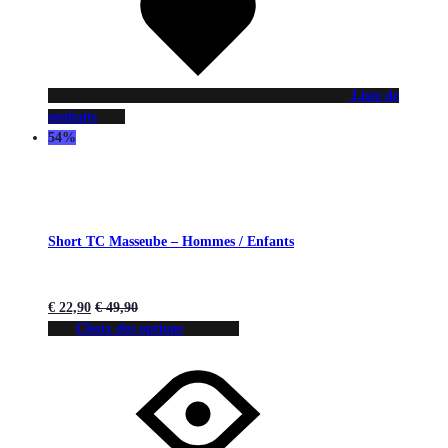
Liste de
souhaits
54%
Short TC Masseube – Hommes / Enfants
€
22,90
€
49,90
Choix des options