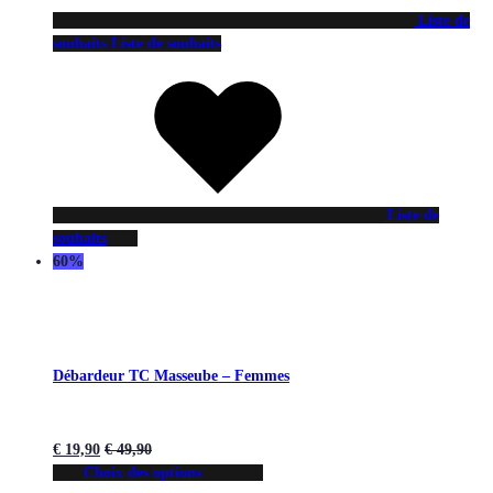
Liste de
souhaits
Liste de souhaits
Liste de
souhaits
60%
Débardeur TC Masseube – Femmes
€
19,90
€
49,90
Choix des options