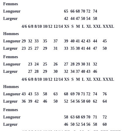
Femmes
Longueur
65
66
68
70
72
74
Largeur
42
44
47
50
54
58
4/6
6/8
8/10
10/12
12/14
XS
S
M
L
XL
XXL
XXXL
Hommes
Longueur
29
32
33
35
37
39
40
41
42
43
44
45
Largeur
23
25
27
29
31
33
35
38
41
44
47
50
Femmes
Longueur
23
24
25
26
27
28
29
30
31
32
Largeur
27
28
29
30
32
34
37
40
43
46
4/6
6/8
8/10
10/12
12/14
XS
S
M
L
XL
XXL
XXXL
Hommes
Longueur
43
43
53
58
63
68
69
70
71
72
74
76
Largeur
36
39
42
46
50
52
54
56
58
60
62
64
Femmes
Longueur
58
63
68
69
70
71
72
Largeur
46
50
52
54
56
58
60