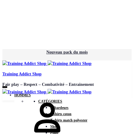
Nouveau pack du mois
Training Addict Shop
Fair play – Respect – Combativité – Entrainement
HOMMES
CATÉGORIES
Débardeurs
T-shirts coton
T-shirts match polyester
Shorts
Polos