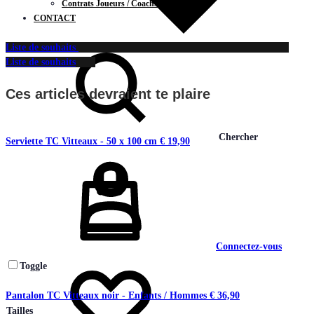
Contrats Joueurs / Coachs
CONTACT
Liste de souhaits
Liste de souhaits
Ces articles devraient te plaire
Chercher
Serviette TC Vitteaux - 50 x 100 cm
€
19,90
Connectez-vous
Toggle
Pantalon TC Vitteaux noir - Enfants / Hommes
€
36,90
Tailles