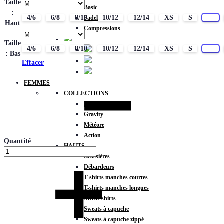
Taille
Basic
:
4/6
6/8
8/10
10/12
12/14
XS
S
M
Padel
Haut
Compressions
Taille
4/6
6/8
8/10
10/12
12/14
XS
S
M
: Bas
Effacer
FEMMES
COLLECTIONS
Fitness
Gravity
Météore
Action
Quantité
HAUTS
Brassières
Débardeurs
T-shirts manches courtes
T-shirts manches longues
Sweat-shirts
Sweats à capuche
Sweats à capuche zippé