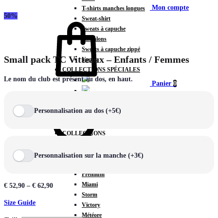
Mon compte
T-shirts manches longues
50%
Sweat-shirt
Sweats à capuche
Pantalons
Sweats à capuche zippé
Small pack TC Vitteaux – Enfants / Femmes
Vestes
COLLECTIONS SPÉCIALES
Le nom du club est présent au dos, en haut.
Panier
0
Personnalisation au dos (+5€)
COLLECTIONS
Prestige
Rex
Personnalisation sur la manche (+3€)
Chercher
TA Court
Premium
Miami
€
52,90
–
€
62,90
Storm
Size Guide
Victory
Météore