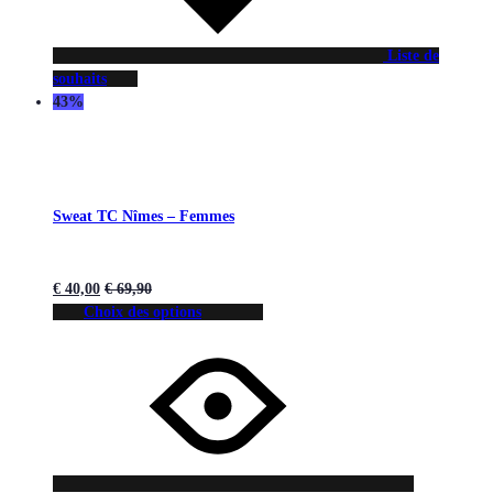
Liste de
souhaits
43%
Sweat TC Nîmes – Femmes
€
40,00
€
69,90
Choix des options