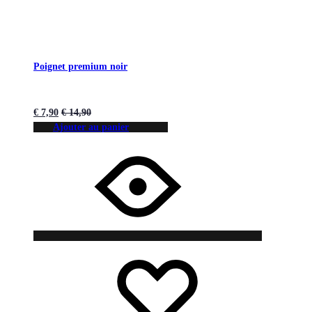
Poignet premium noir
€
7,90
€
14,90
Ajouter au panier