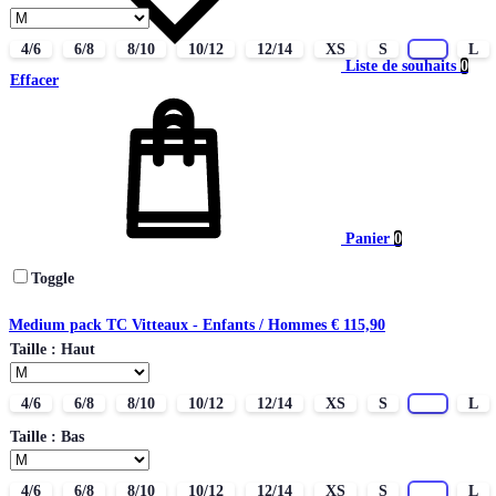
4/6
6/8
8/10
10/12
12/14
XS
S
M
L
Liste de souhaits
0
Effacer
Panier
0
Toggle
Medium pack TC Vitteaux - Enfants / Hommes
€
115,90
Taille : Haut
4/6
6/8
8/10
10/12
12/14
XS
S
M
L
Taille : Bas
4/6
6/8
8/10
10/12
12/14
XS
S
M
L