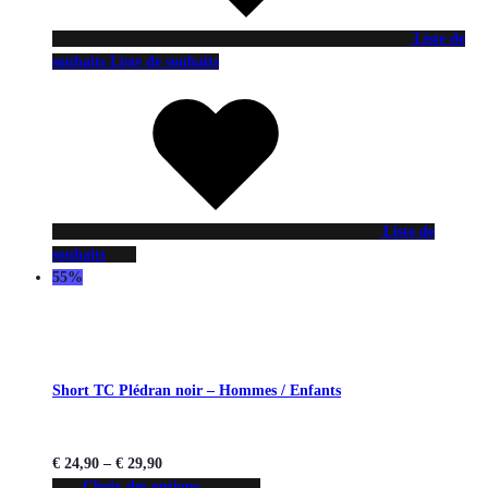
Liste de
souhaits
Liste de souhaits
Liste de
souhaits
55%
Short TC Plédran noir – Hommes / Enfants
€
24,90
–
€
29,90
Choix des options