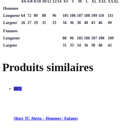
4/6
6/8
8/10
10/12
12/14
XS
S
M
L
XL
XXL
XXXL
Hommes
Longueur
64
72
80
88
96
105
106
107
108
109
110
111
Largeur
26
27
29
31
33
34
36
38
40
43
46
49
Femmes
Longueur
88
96
105
106
107
108
109
Largeur
31
33
34
36
38
40
42
Produits similaires
60%
Short TC Aleria – Hommes / Enfants