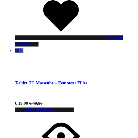
Liste de
souhaits
60%
T-shirt TC Masseube – Femmes / Filles
€
19,90
€
49,90
Choix des options