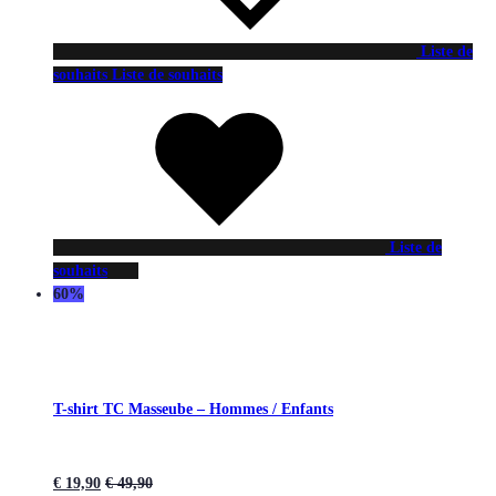
Liste de
souhaits
Liste de souhaits
Liste de
souhaits
60%
T-shirt TC Masseube – Hommes / Enfants
€
19,90
€
49,90