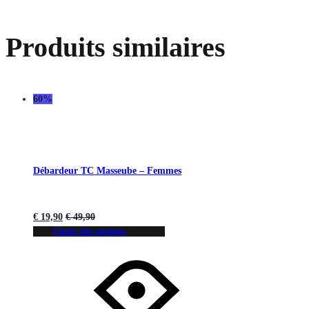
Produits similaires
60%
Débardeur TC Masseube – Femmes
€
19,90
€
49,90
Choix des options