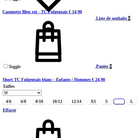
Casquette Bleu roi - TC Fulgentais
€
14,90
Liste de souhaits
0
Panier
0
Toggle
Short TC Fulgentais blanc - Enfants / Hommes
€
24,90
Tailles
4/6
6/8
8/10
10/12
12/14
XS
S
M
L
Effacer