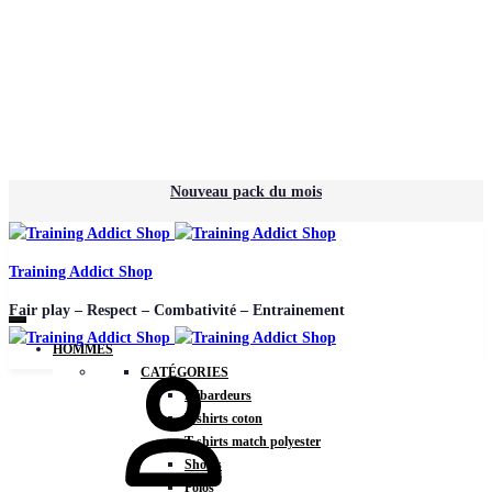
Nouveau pack du mois
Training Addict Shop
Fair play – Respect – Combativité – Entrainement
HOMMES
CATÉGORIES
Débardeurs
T-shirts coton
T-shirts match polyester
Shorts
Polos