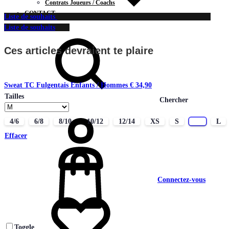
Contrats Joueurs / Coachs
CONTACT
Liste de souhaits
Liste de souhaits
Ces articles devraient te plaire
Sweat TC Fulgentais Enfants / Hommes
€
34,90
Tailles
Chercher
4/6
6/8
8/10
10/12
12/14
XS
S
M
L
Effacer
Connectez-vous
Toggle