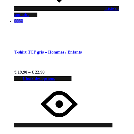
Liste de
souhaits
60%
T-shirt TCF gris – Hommes / Enfants
€
19,90
–
€
22,90
Choix des options