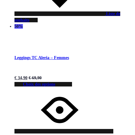
Liste de
souhaits
50%
Leggings TC Aleria – Femmes
€
34,90
€
69,90
Choix des options