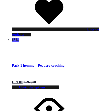
Liste de
souhaits
63%
Pack 1 homme – Pequery coaching
€
99,00
€
269,00
Choix des options