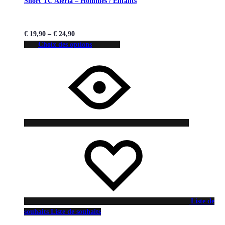
Short TC Aleria – Hommes / Enfants
€
19,90
–
€
24,90
Choix des options
Liste de
souhaits
Liste de souhaits