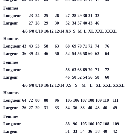
Femmes
Longueur
23
24
25
26
27
28
29
30
31
32
Largeur
27
28
29
30
32
34
37
40
43
46
4/6
6/8
8/10
10/12
12/14
XS
S
M
L
XL
XXL
XXXL
Hommes
Longueur
43
43
53
58
63
68
69
70
71
72
74
76
Largeur
36
39
42
46
50
52
54
56
58
60
62
64
Femmes
Longueur
58
63
68
69
70
71
72
Largeur
46
50
52
54
56
58
60
4/6
6/8
8/10
10/12
12/14
XS
S
M
L
XL
XXL
XXXL
Hommes
Longueur
64
72
80
88
96
105
106
107
108
109
110
111
Largeur
26
27
29
31
33
34
36
38
40
43
46
49
Femmes
Longueur
88
96
105
106
107
108
109
Largeur
31
33
34
36
38
40
42