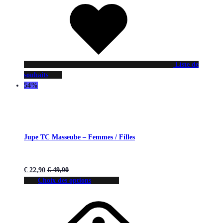
Liste de
souhaits
54%
Jupe TC Masseube – Femmes / Filles
€
22,90
€
49,90
Choix des options