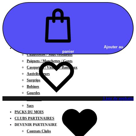
Vestes
BAS
Jupes
Shorts
Leggings
Pantalons
CARTES CADEAUX
Ajouter au
ACCESSOIRES
panier
Chaussettes / Sous-vêtements
Poignets / Manchettes / Gants
Casquettes / Visières / Bandeaux
Antivibrateurs
Surgrips
Bobines
Gourdes
Liste de souhaits
Serviettes
Sacs
PACKS DU MOIS
CLUBS PARTENAIRES
DEVENIR PARTENAIRE
Contrats Clubs