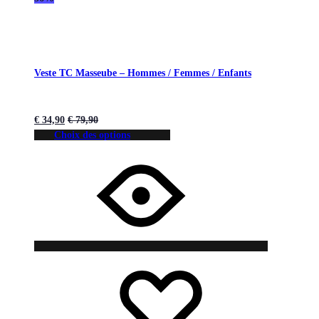
Veste TC Masseube – Hommes / Femmes / Enfants
€
34,90
€
79,90
Choix des options