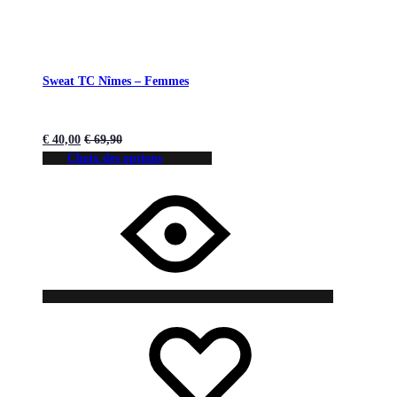
Sweat TC Nîmes – Femmes
€
40,00
€
69,90
Choix des options