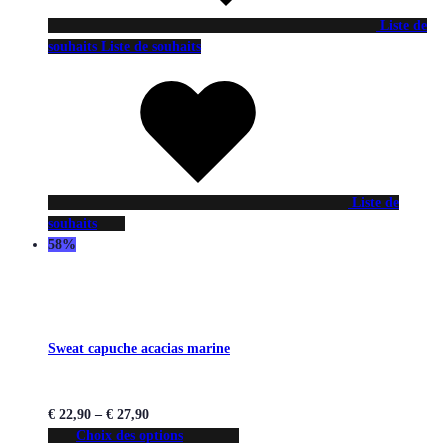
Liste de
souhaits
Liste de souhaits
Liste de
souhaits
58%
Sweat capuche acacias marine
€
22,90
–
€
27,90
Choix des options