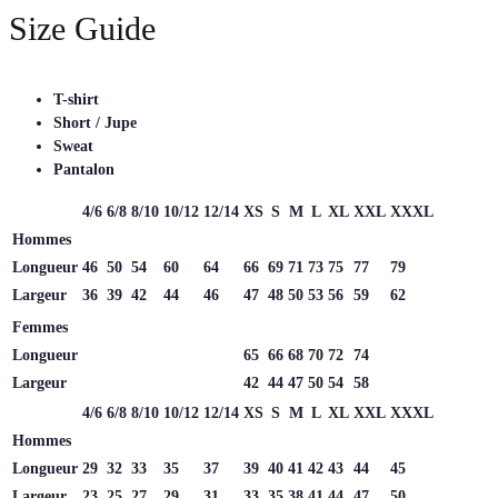
Size Guide
T-shirt
Short / Jupe
Sweat
Pantalon
4/6
6/8
8/10
10/12
12/14
XS
S
M
L
XL
XXL
XXXL
Hommes
Longueur
46
50
54
60
64
66
69
71
73
75
77
79
Largeur
36
39
42
44
46
47
48
50
53
56
59
62
Femmes
Longueur
65
66
68
70
72
74
Largeur
42
44
47
50
54
58
4/6
6/8
8/10
10/12
12/14
XS
S
M
L
XL
XXL
XXXL
Hommes
Longueur
29
32
33
35
37
39
40
41
42
43
44
45
Largeur
23
25
27
29
31
33
35
38
41
44
47
50