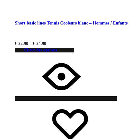
Short basic lines Tennis Cooleurs blanc – Hommes / Enfants
€
22,90
–
€
24,90
Choix des options