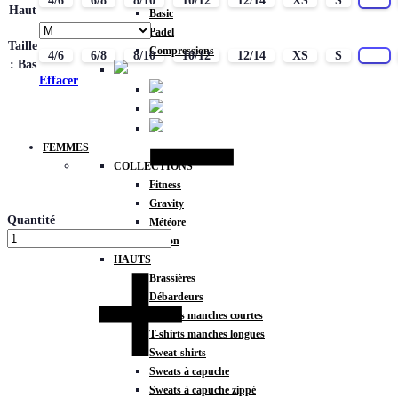
4/6
6/8
8/10
10/12
12/14
XS
S
M
Haut
Basic
Padel
Taille
Compressions
4/6
6/8
8/10
10/12
12/14
XS
S
M
: Bas
Effacer
FEMMES
COLLECTIONS
Fitness
Gravity
Quantité
Météore
Action
HAUTS
Brassières
Débardeurs
T-shirts manches courtes
T-shirts manches longues
Sweat-shirts
Sweats à capuche
Sweats à capuche zippé