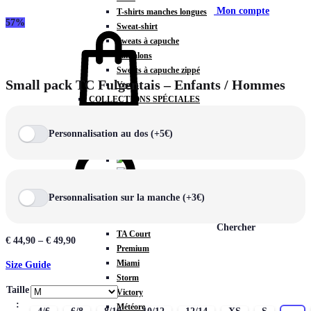
Mon compte
T-shirts manches longues
57%
Sweat-shirt
Sweats à capuche
Pantalons
Sweats à capuche zippé
Small pack TC Fulgentais – Enfants / Hommes
Vestes
COLLECTIONS SPÉCIALES
Panier
0
Personnalisation au dos (+5€)
COLLECTIONS
Personnalisation sur la manche (+3€)
Prestige
Rex
Chercher
TA Court
€
44,90
–
€
49,90
Premium
Miami
Size Guide
Storm
Taille
Victory
:
Météore