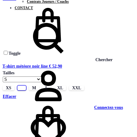
Contrats Joueurs / Coachs
CONTACT
Toggle
Chercher
T-shirt météore noir line
€
52,90
Tailles
XS
S
M
L
XL
XXL
Effacer
Connectez-vous