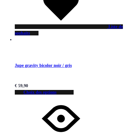
Liste de
souhaits
Jupe gravity bicolor noir / gris
€
59,90
Choix des options