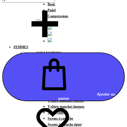
Basic
Padel
Compressions
FEMMES
COLLECTIONS
Fitness
Gravity
Météore
Action
HAUTS
Brassières
Ajouter au
Débardeurs
panier
T-shirts manches courtes
T-shirts manches longues
Sweat-shirts
Sweats à capuche
Sweats à capuche zippé