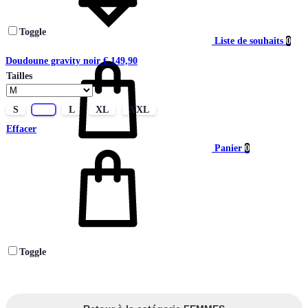
Toggle
Liste de souhaits
0
Doudoune gravity noir
€
149,90
Tailles
S
M
L
XL
XXL
Effacer
Panier
0
Toggle