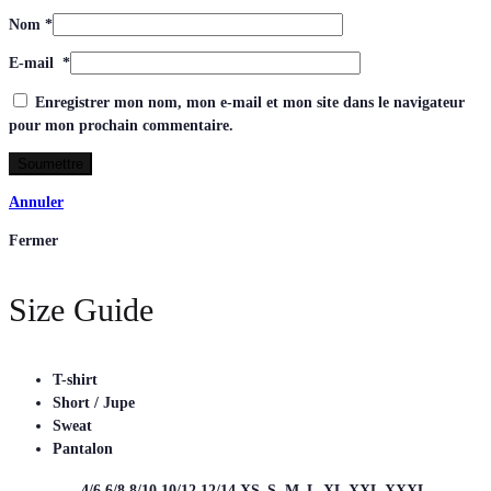
Nom
*
E-mail
*
Enregistrer mon nom, mon e-mail et mon site dans le navigateur
pour mon prochain commentaire.
Annuler
Fermer
Size Guide
T-shirt
Short / Jupe
Sweat
Pantalon
4/6
6/8
8/10
10/12
12/14
XS
S
M
L
XL
XXL
XXXL