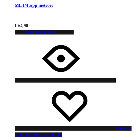
ML 1/4 zipp météore
€
64,90
Choix des options
Liste de
souhaits
Liste de souhaits