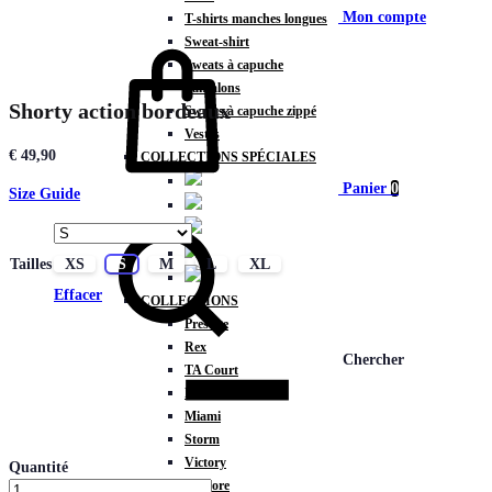
Mon compte
T-shirts manches longues
Sweat-shirt
Sweats à capuche
Pantalons
Shorty action bordeaux
Sweats à capuche zippé
Vestes
€
49,90
COLLECTIONS SPÉCIALES
Panier
0
Size Guide
Tailles
XS
S
M
L
XL
Effacer
COLLECTIONS
Prestige
Rex
Chercher
TA Court
Premium
Miami
Storm
Victory
Quantité
Météore