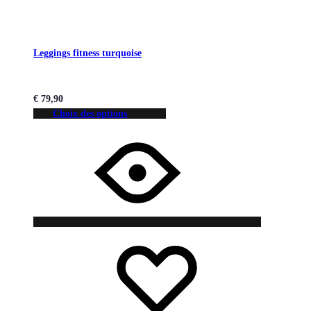
Leggings fitness turquoise
€
79,90
Choix des options