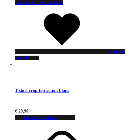
souhaits
Liste de souhaits
Liste de
souhaits
T-shirt crop top action blanc
€
29,90
Choix des options