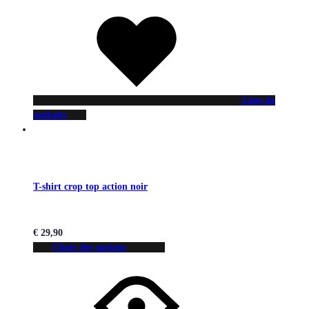
Liste de
souhaits
T-shirt crop top action noir
€
29,90
Choix des options