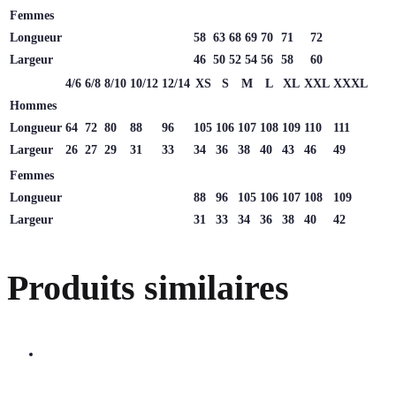
Femmes
Longueur
58
63
68
69
70
71
72
Largeur
46
50
52
54
56
58
60
4/6
6/8
8/10
10/12
12/14
XS
S
M
L
XL
XXL
XXXL
Hommes
Longueur
64
72
80
88
96
105
106
107
108
109
110
111
Largeur
26
27
29
31
33
34
36
38
40
43
46
49
Femmes
Longueur
88
96
105
106
107
108
109
Largeur
31
33
34
36
38
40
42
Produits similaires