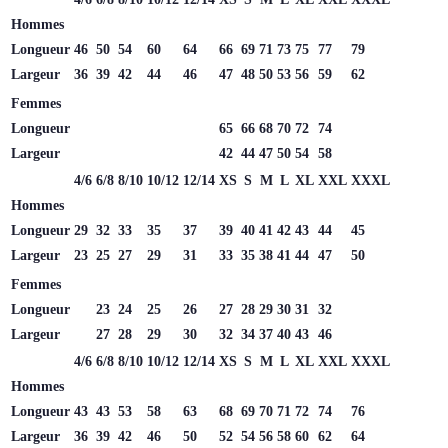
Hommes
Longueur
46
50
54
60
64
66
69
71
73
75
77
79
Largeur
36
39
42
44
46
47
48
50
53
56
59
62
Femmes
Longueur
65
66
68
70
72
74
Largeur
42
44
47
50
54
58
4/6
6/8
8/10
10/12
12/14
XS
S
M
L
XL
XXL
XXXL
Hommes
Longueur
29
32
33
35
37
39
40
41
42
43
44
45
Largeur
23
25
27
29
31
33
35
38
41
44
47
50
Femmes
Longueur
23
24
25
26
27
28
29
30
31
32
Largeur
27
28
29
30
32
34
37
40
43
46
4/6
6/8
8/10
10/12
12/14
XS
S
M
L
XL
XXL
XXXL
Hommes
Longueur
43
43
53
58
63
68
69
70
71
72
74
76
Largeur
36
39
42
46
50
52
54
56
58
60
62
64