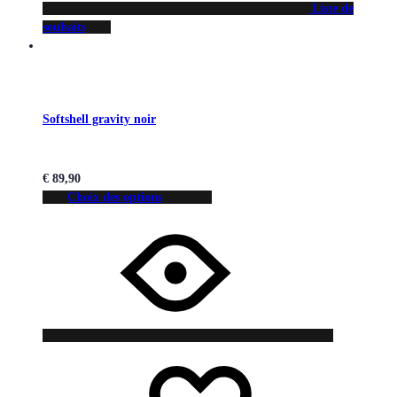
Liste de
souhaits
Softshell gravity noir
€
89,90
Choix des options