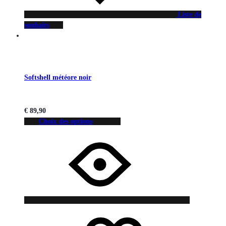
Liste de
souhaits
Softshell météore noir
€
89,90
Choix des options