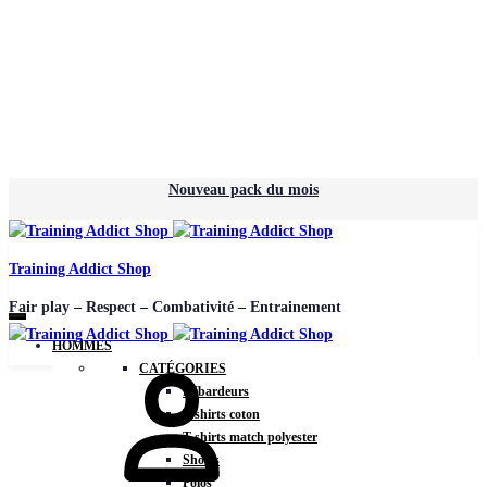
Nouveau pack du mois
Training Addict Shop
Fair play – Respect – Combativité – Entrainement
HOMMES
CATÉGORIES
Débardeurs
T-shirts coton
T-shirts match polyester
Shorts
Polos