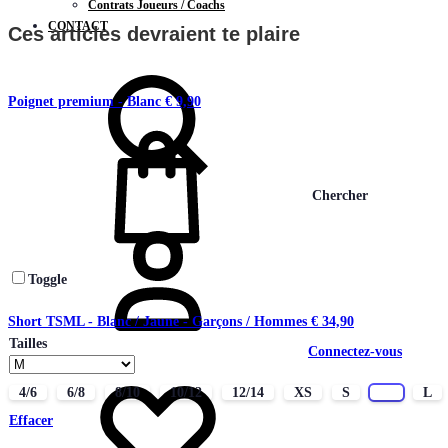
Contrats Joueurs / Coachs
CONTACT
Ces articles devraient te plaire
Poignet premium - Blanc
€
9,90
Chercher
Toggle
Short TSML - Blanc / Jaune - Garçons / Hommes
€
34,90
Tailles
Connectez-vous
4/6
6/8
8/10
10/12
12/14
XS
S
M
L
Effacer