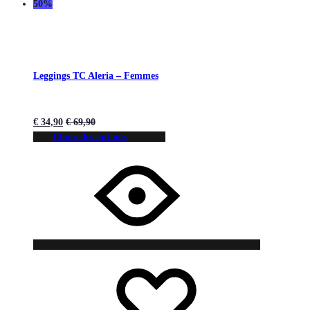
50%
Leggings TC Aleria – Femmes
€
34,90
€
69,90
Choix des options