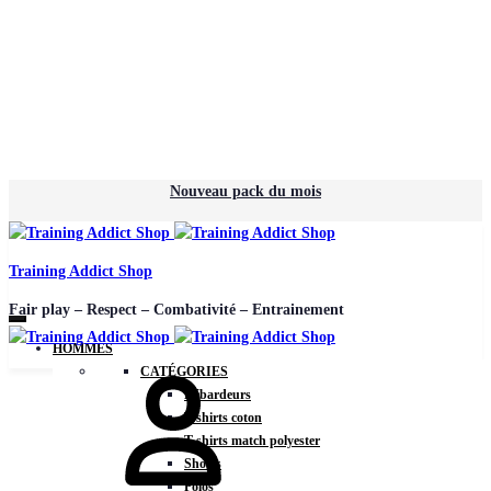
Nouveau pack du mois
Training Addict Shop
Fair play – Respect – Combativité – Entrainement
HOMMES
CATÉGORIES
Débardeurs
T-shirts coton
T-shirts match polyester
Shorts
Polos