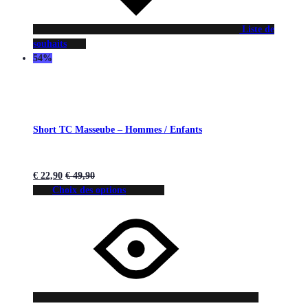
Liste de
souhaits
54%
Short TC Masseube – Hommes / Enfants
€
22,90
€
49,90
Choix des options