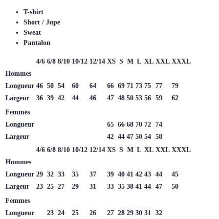
T-shirt
Short / Jupe
Sweat
Pantalon
4/6
6/8
8/10
10/12
12/14
XS
S
M
L
XL
XXL
XXXL
Hommes
Longueur
46
50
54
60
64
66
69
71
73
75
77
79
Largeur
36
39
42
44
46
47
48
50
53
56
59
62
Femmes
Longueur
65
66
68
70
72
74
Largeur
42
44
47
50
54
58
4/6
6/8
8/10
10/12
12/14
XS
S
M
L
XL
XXL
XXXL
Hommes
Longueur
29
32
33
35
37
39
40
41
42
43
44
45
Largeur
23
25
27
29
31
33
35
38
41
44
47
50
Femmes
Longueur
23
24
25
26
27
28
29
30
31
32