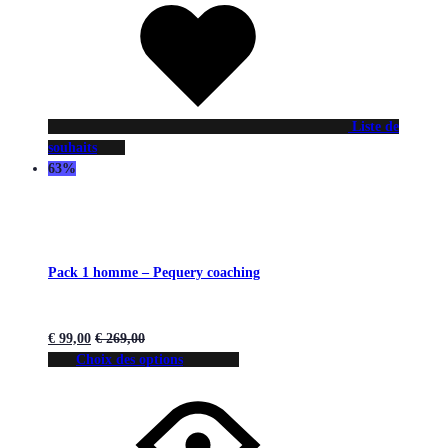
Liste de
souhaits
63%
Pack 1 homme – Pequery coaching
€
99,00
€
269,00
Choix des options