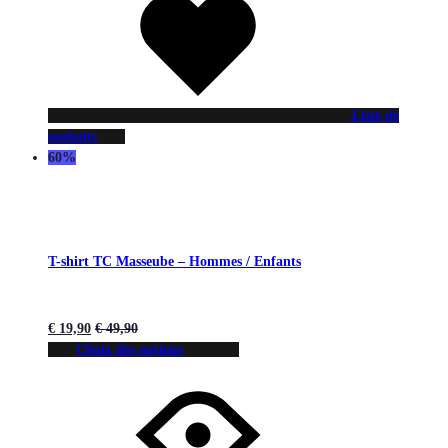
Liste de
souhaits
60%
T-shirt TC Masseube – Hommes / Enfants
€
19,90
€
49,90
Choix des options