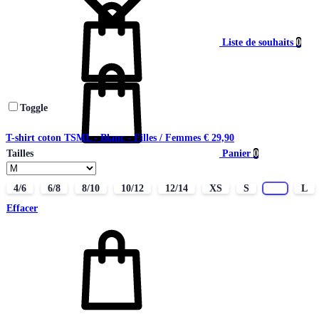
Liste de souhaits
0
Toggle
T-shirt coton TSML - Blanc - Filles / Femmes
€
29,90
Panier
0
Tailles
4/6
6/8
8/10
10/12
12/14
XS
S
M
L
Effacer