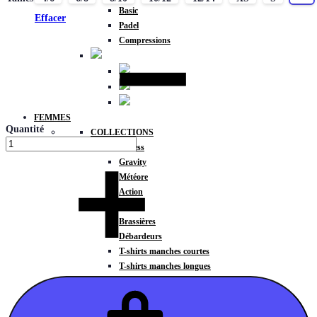
Basic
Effacer
Padel
Compressions
FEMMES
Quantité
COLLECTIONS
Fitness
Gravity
Météore
Action
HAUTS
Brassières
Débardeurs
T-shirts manches courtes
T-shirts manches longues
Sweat-shirts
Sweats à capuche
Sweats à capuche zippé