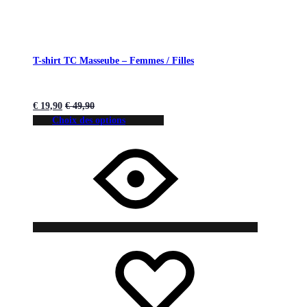
T-shirt TC Masseube – Femmes / Filles
€
19,90
€
49,90
Choix des options