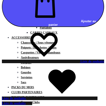
Vestes
BAS
Jupes
Shorts
Ajouter au
Leggings
panier
Pantalons
CARTES CADEAUX
ACCESSOIRES
Chaussettes / Sous-vêtements
Poignets / Manchettes / Gants
Casquettes / Visières / Bandeaux
Antivibrateurs
Liste de souhaits
Surgrips
Bobines
Gourdes
Serviettes
Sacs
PACKS DU MOIS
CLUBS PARTENAIRES
DEVENIR PARTENAIRE
Liste de souhaits
Contrats Clubs
Liste de souhaits