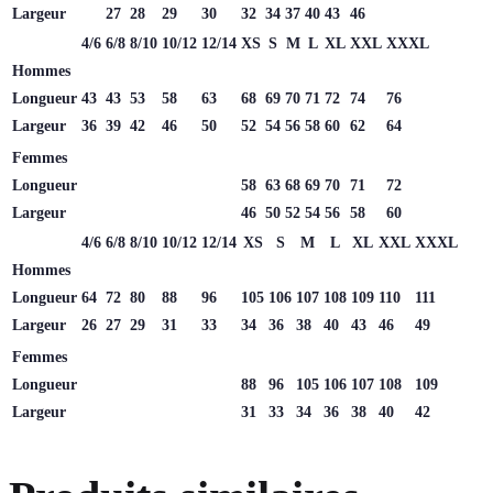
Largeur
27
28
29
30
32
34
37
40
43
46
4/6
6/8
8/10
10/12
12/14
XS
S
M
L
XL
XXL
XXXL
Hommes
Longueur
43
43
53
58
63
68
69
70
71
72
74
76
Largeur
36
39
42
46
50
52
54
56
58
60
62
64
Femmes
Longueur
58
63
68
69
70
71
72
Largeur
46
50
52
54
56
58
60
4/6
6/8
8/10
10/12
12/14
XS
S
M
L
XL
XXL
XXXL
Hommes
Longueur
64
72
80
88
96
105
106
107
108
109
110
111
Largeur
26
27
29
31
33
34
36
38
40
43
46
49
Femmes
Longueur
88
96
105
106
107
108
109
Largeur
31
33
34
36
38
40
42