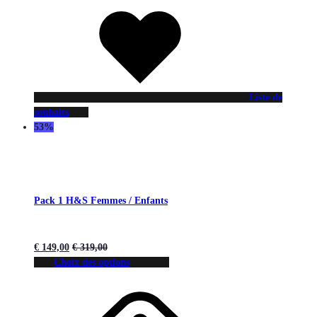
Liste de
souhaits
53%
Pack 1 H&S Femmes / Enfants
€
149,00
€
319,00
Choix des options