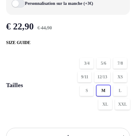
Personnalisation sur la manche (+3€)
€
22,90
€
44,90
SIZE GUIDE
3/4
5/6
7/8
9/11
12/13
XS
Tailles
S
M
L
XL
XXL
Quantité