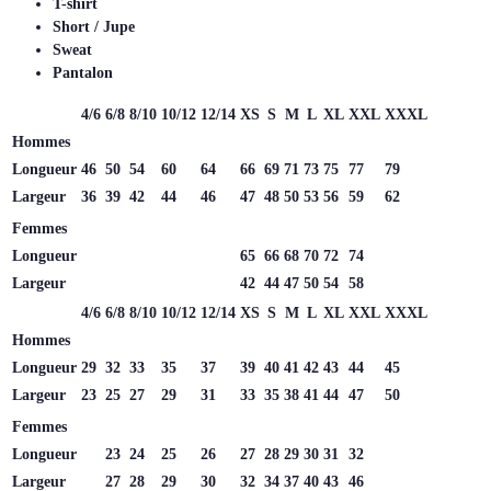
T-shirt
Short / Jupe
Sweat
Pantalon
4/6
6/8
8/10
10/12
12/14
XS
S
M
L
XL
XXL
XXXL
Hommes
Longueur
46
50
54
60
64
66
69
71
73
75
77
79
Largeur
36
39
42
44
46
47
48
50
53
56
59
62
Femmes
Longueur
65
66
68
70
72
74
Largeur
42
44
47
50
54
58
4/6
6/8
8/10
10/12
12/14
XS
S
M
L
XL
XXL
XXXL
Hommes
Longueur
29
32
33
35
37
39
40
41
42
43
44
45
Largeur
23
25
27
29
31
33
35
38
41
44
47
50
Femmes
Longueur
23
24
25
26
27
28
29
30
31
32
Largeur
27
28
29
30
32
34
37
40
43
46