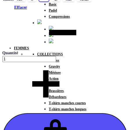
Basic
Effacer
Padel
Compressions
FEMMES
Quantité
COLLECTIONS
Fitness
Gravity
Météore
Action
HAUTS
Brassières
Débardeurs
T-shirts manches courtes
T-shirts manches longues
Sweat-shirts
Sweats à capuche
Sweats à capuche zippé