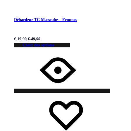
Débardeur TC Masseube – Femmes
€
19,90
€
49,90
Choix des options