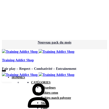
Nouveau pack du mois
Training Addict Shop
Fair play – Respect – Combativité – Entrainement
HOMMES
CATÉGORIES
Débardeurs
T-shirts coton
T-shirts match polyester
Shorts
Polos