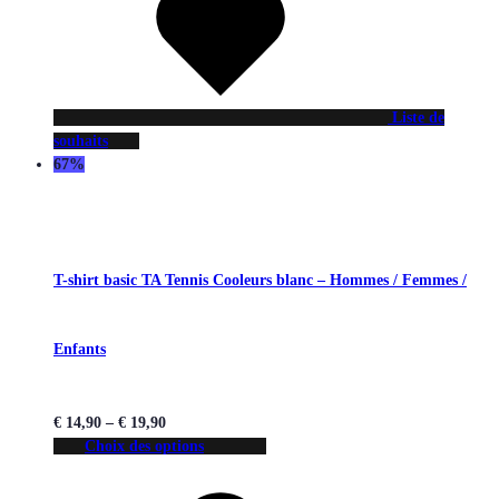
Liste de
souhaits
67%
T-shirt basic TA Tennis Cooleurs blanc – Hommes / Femmes /
Enfants
€
14,90
–
€
19,90
Choix des options