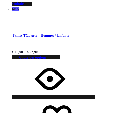
souhaits
60%
T-shirt TCF gris – Hommes / Enfants
€
19,90
–
€
22,90
Choix des options