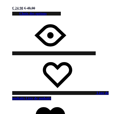
€
24,90
€
49,90
Choix des options
Liste de
souhaits
Liste de souhaits