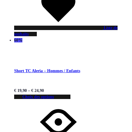
Liste de
souhaits
60%
Short TC Aleria – Hommes / Enfants
€
19,90
–
€
24,90
Choix des options