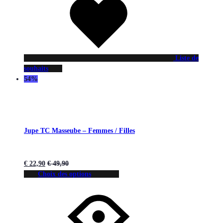
Liste de
souhaits
54%
Jupe TC Masseube – Femmes / Filles
€
22,90
€
49,90
Choix des options