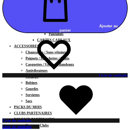
Vestes
BAS
Jupes
Shorts
Ajouter au
Leggings
panier
Pantalons
CARTES CADEAUX
ACCESSOIRES
Chaussettes / Sous-vêtements
Poignets / Manchettes / Gants
Casquettes / Visières / Bandeaux
Antivibrateurs
Liste de souhaits
Surgrips
Bobines
Gourdes
Serviettes
Sacs
PACKS DU MOIS
CLUBS PARTENAIRES
DEVENIR PARTENAIRE
Liste de souhaits
Contrats Clubs
Liste de souhaits