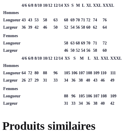
4/6
6/8
8/10
10/12
12/14
XS
S
M
L
XL
XXL
XXXL
Hommes
Longueur
43
43
53
58
63
68
69
70
71
72
74
76
Largeur
36
39
42
46
50
52
54
56
58
60
62
64
Femmes
Longueur
58
63
68
69
70
71
72
Largeur
46
50
52
54
56
58
60
4/6
6/8
8/10
10/12
12/14
XS
S
M
L
XL
XXL
XXXL
Hommes
Longueur
64
72
80
88
96
105
106
107
108
109
110
111
Largeur
26
27
29
31
33
34
36
38
40
43
46
49
Femmes
Longueur
88
96
105
106
107
108
109
Largeur
31
33
34
36
38
40
42
Produits similaires