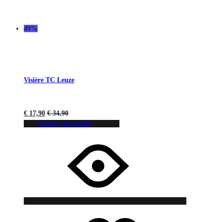
49%
Visière TC Leuze
€
17,90
€
34,90
Ajouter au panier