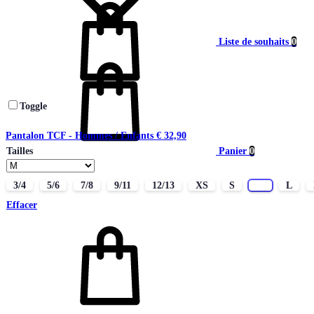
Liste de souhaits
0
Toggle
Pantalon TCF - Hommes / Enfants
€
32,90
Panier
0
Tailles
3/4
5/6
7/8
9/11
12/13
XS
S
M
L
Effacer