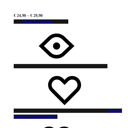
€
24,90
–
€
29,90
Choix des options
Liste de
souhaits
Liste de souhaits