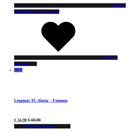
Liste de
souhaits
Liste de souhaits
Liste de
souhaits
50%
Leggings TC Aleria – Femmes
€
34,90
€
69,90
Choix des options