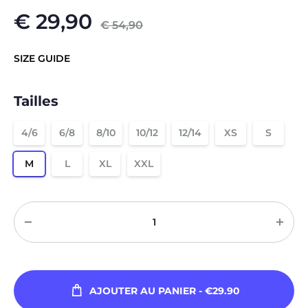
€
29,90
€
54,90
SIZE GUIDE
Tailles
4/6
6/8
8/10
10/12
12/14
XS
S
M
L
XL
XXL
Quantité
AJOUTER AU PANIER
- €29.90