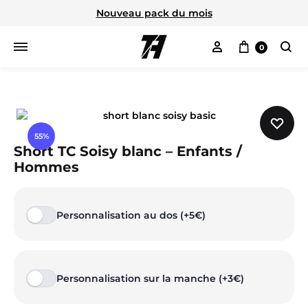
Nouveau pack du mois
Mon compte
Panier
0
Cherc
55%
Short TC Soisy blanc – Enfants /
Hommes
Personnalisation au dos (+5€)
Personnalisation sur la manche (+3€)