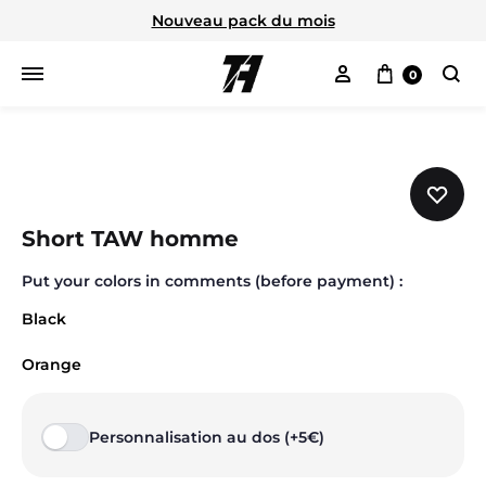
Nouveau pack du mois
Mon compte
Panier
0
Cherc
Short TAW homme
Put your colors in comments (before payment) :
Black
Orange
Personnalisation au dos (+5€)