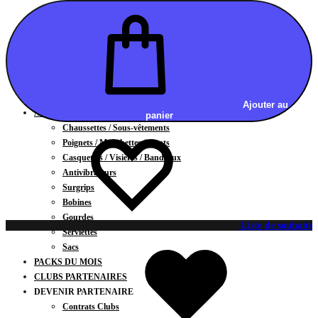
Vestes
BAS
Jupes
Shorts
Leggings
Pantalons
CARTES CADEAUX
Ajouter au
ACCESSOIRES
panier
Chaussettes / Sous-vêtements
Poignets / Manchettes / Gants
Casquettes / Visières / Bandeaux
Antivibrateurs
Surgrips
Bobines
Gourdes
Liste de souhaits
Serviettes
Sacs
PACKS DU MOIS
CLUBS PARTENAIRES
DEVENIR PARTENAIRE
Contrats Clubs