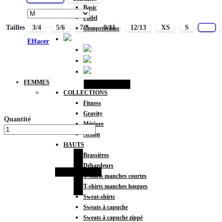
Basic
Padel
Tailles
3/4
5/6
7/8
9/11
12/13
XS
S
M
Compressions
Effacer
FEMMES
COLLECTIONS
Fitness
Gravity
Quantité
Météore
Action
HAUTS
Brassières
Débardeurs
T-shirts manches courtes
T-shirts manches longues
Sweat-shirts
Sweats à capuche
Sweats à capuche zippé