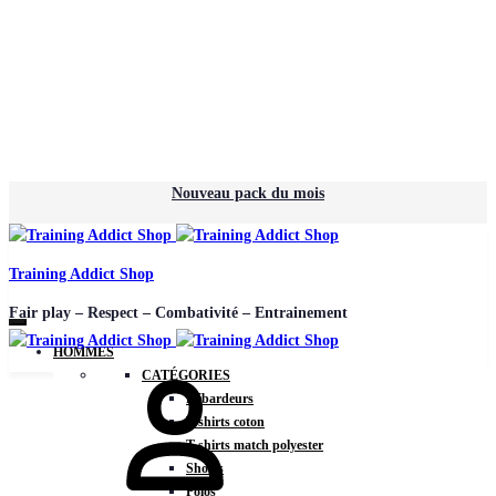
Nouveau pack du mois
Training Addict Shop
Fair play – Respect – Combativité – Entrainement
HOMMES
CATÉGORIES
Débardeurs
T-shirts coton
T-shirts match polyester
Shorts
Polos