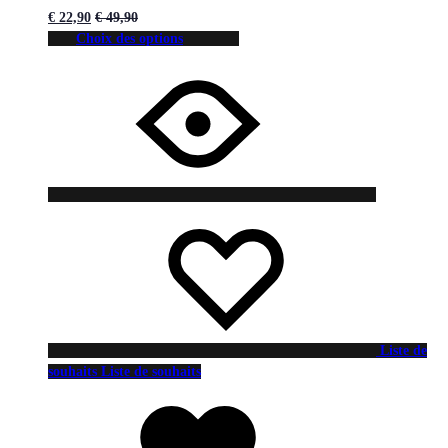
€
22,90
€
49,90
Choix des options
Liste de
souhaits
Liste de souhaits