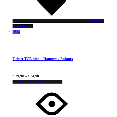
Liste de
souhaits
46%
T-shirt TCE bleu – Hommes / Enfants
€
29,90
–
€
34,90
Choix des options