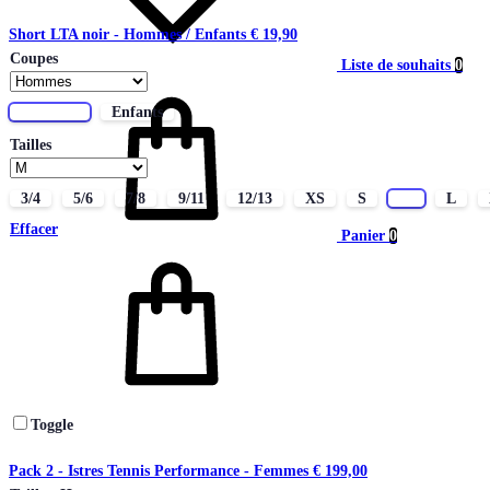
Short LTA noir - Hommes / Enfants
€
19,90
Coupes
Liste de souhaits
0
Hommes
Enfants
Tailles
3/4
5/6
7/8
9/11
12/13
XS
S
M
L
Effacer
Panier
0
Toggle
Pack 2 - Istres Tennis Performance - Femmes
€
199,00