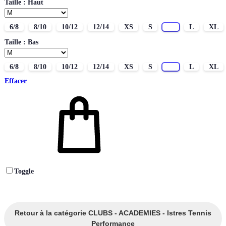
Taille : Haut
6/8
8/10
10/12
12/14
XS
S
M
L
XL
Taille : Bas
6/8
8/10
10/12
12/14
XS
S
M
L
XL
Effacer
Toggle
Retour à la catégorie CLUBS - ACADEMIES - Istres Tennis
Performance