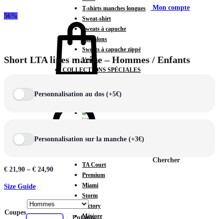
Mon compte
T-shirts manches longues
56%
Sweat-shirt
Sweats à capuche
Pantalons
Sweats à capuche zippé
Short LTA lines marine – Hommes / Enfants
Vestes
COLLECTIONS SPÉCIALES
Panier
0
Personnalisation au dos (+5€)
COLLECTIONS
Personnalisation sur la manche (+3€)
Prestige
Rex
Chercher
TA Court
€
21,90
–
€
24,90
Premium
Miami
Size Guide
Storm
Victory
Coupes
Météore
Hommes
Enfants