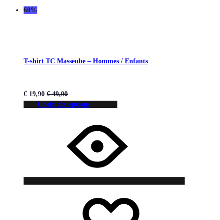
60%
T-shirt TC Masseube – Hommes / Enfants
€
19,90
€
49,90
Choix des options