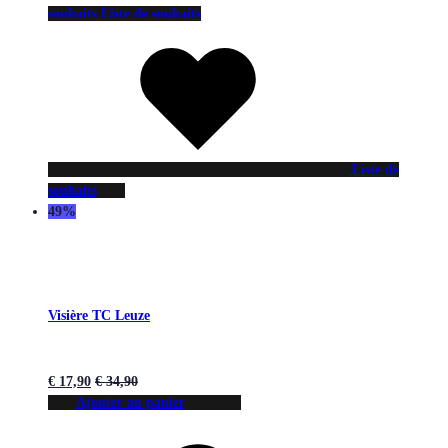
souhaits
Liste de souhaits
Liste de
souhaits
49%
Visière TC Leuze
€
17,90
€
34,90
Ajouter au panier