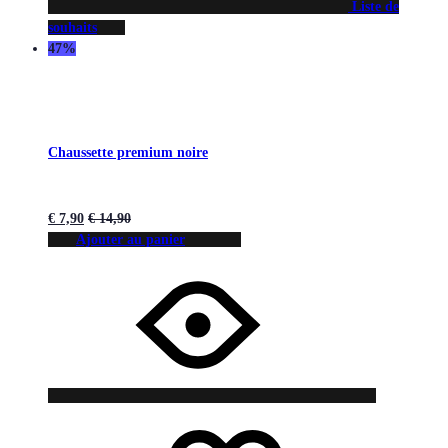
Liste de
souhaits
47%
Chaussette premium noire
€
7,90
€
14,90
Ajouter au panier