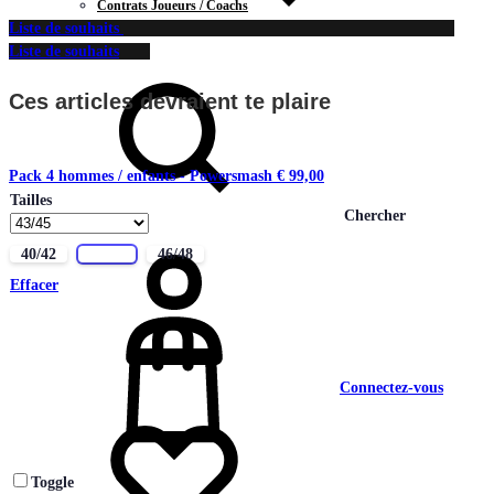
Contrats Joueurs / Coachs
Liste de souhaits
CONTACT
Liste de souhaits
Ces articles devraient te plaire
Pack 4 hommes / enfants - Powersmash
€
99,00
Tailles
Chercher
40/42
43/45
46/48
Effacer
Connectez-vous
Toggle