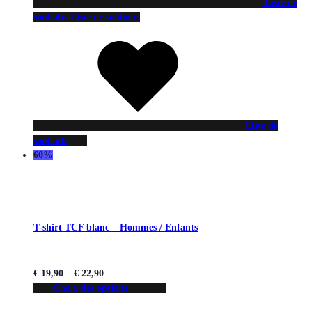
Liste de
souhaits
Liste de souhaits
Liste de
souhaits
60%
T-shirt TCF blanc – Hommes / Enfants
€
19,90
–
€
22,90
Choix des options