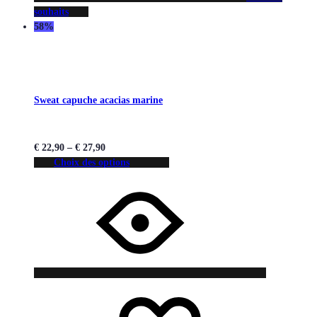
souhaits
58%
Sweat capuche acacias marine
€
22,90
–
€
27,90
Choix des options