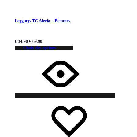
Leggings TC Aleria – Femmes
€
34,90
€
69,90
Choix des options