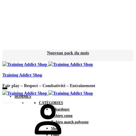
Nouveau pack du mois
Training Addict Shop
Fair play – Respect – Combativité – Entrainement
HOMMES
CATÉGORIES
Débardeurs
T-shirts coton
T-shirts match polyester
Shorts
Polos