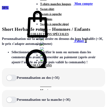
Mon compte
T-shirts manches longues
50%
Sweat-shirt
Sweats à capuche
Pantalons
Sweats à capuche zippé
Short Herbalife rouge – Hommes / Enfants
Vestes
COLLECTIONS SPÉCIALES
Personnalisation sur la cuisse droite en dessous du logo herbalife (+3€,
Panier
0
le prix s’adapte automatiquement)
Sélectionner : oui / spécifier le nom ou surnom dans les
commentaires avant de procéder au paiement (après avoir
ajouté l’article au panier puis validé la commande) !
COLLECTIONS
Prestige
Rex
Personnalisation au dos (+5€)
Chercher
TA Court
Premium
Miami
Storm
Personnalisation sur la manche (+3€)
Victory
Météore