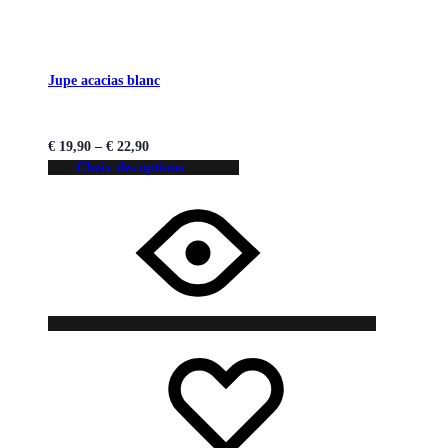
Jupe acacias blanc
€
19,90
–
€
22,90
Choix des options