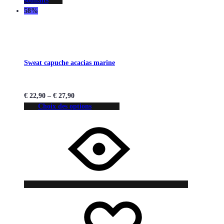
souhaits
58%
Sweat capuche acacias marine
€
22,90
–
€
27,90
Choix des options