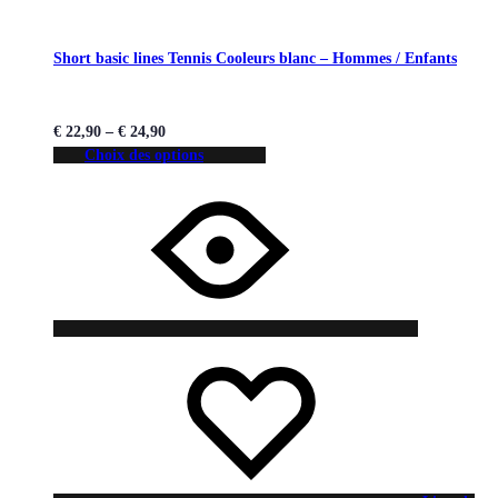
Short basic lines Tennis Cooleurs blanc – Hommes / Enfants
€
22,90
–
€
24,90
Choix des options