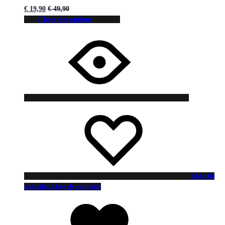
€
19,90
€
49,90
Choix des options
Liste de
souhaits
Liste de souhaits