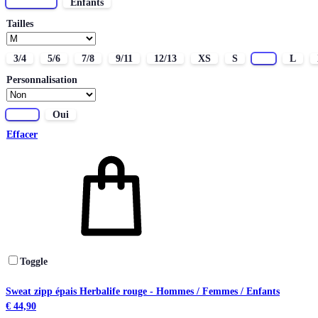
Femmes
Enfants
Tailles
3/4
5/6
7/8
9/11
12/13
XS
S
M
L
Personnalisation
Non
Oui
Effacer
Toggle
Sweat zipp épais Herbalife rouge - Hommes / Femmes / Enfants
€
44,90