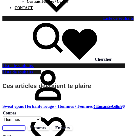
Contrats Joueurs / Coachs
CONTACT
Liste de souhaits
Chercher
Liste de souhaits
Liste de souhaits
Ces articles devraient te plaire
Sweat épais Herbalife rouge - Hommes / Femmes / Enfants
€
36,90
Connectez-vous
Coupes
Hommes
Femmes
Enfants