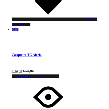
Liste de
souhaits
50%
Casquette TC Aleria
€
14,90
€
29,90
Ajouter au panier