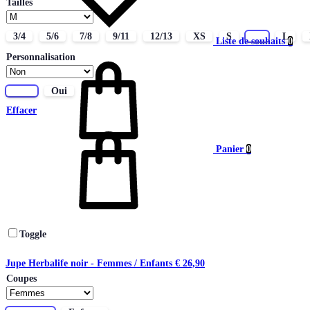
Tailles
3/4
5/6
7/8
9/11
12/13
XS
S
M
L
Liste de souhaits
0
Personnalisation
Non
Oui
Effacer
Panier
0
Toggle
Jupe Herbalife noir - Femmes / Enfants
€
26,90
Coupes