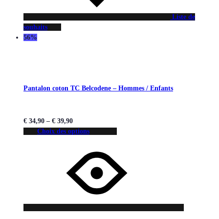
Liste de
souhaits
56%
Pantalon coton TC Belcodene – Hommes / Enfants
€
34,90
–
€
39,90
Choix des options