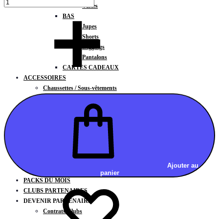
Vestes
BAS
Jupes
Shorts
Leggings
Pantalons
CARTES CADEAUX
ACCESSOIRES
Chaussettes / Sous-vêtements
Poignets / Manchettes / Gants
Casquettes / Visières / Bandeaux
Antivibrateurs
Surgrips
Bobines
Gourdes
Serviettes
Ajouter au
Sacs
panier
PACKS DU MOIS
CLUBS PARTENAIRES
DEVENIR PARTENAIRE
Contrats Clubs