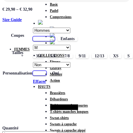
Basic
€
29,90
–
€
32,90
Padel
Compressions
Size Guide
Coupes
Hommes
Enfants
FEMMES
Tailles
COLLECTIONS
3/4
5/6
7/8
9/11
12/13
XS
S
Fitness
Gravity
Personnalisation
Non
Oui
Météore
Action
Effacer
HAUTS
Brassières
Débardeurs
T-shirts manches courtes
T-shirts manches longues
Sweat-shirts
Sweats à capuche
Quantité
Sweats à capuche zippé