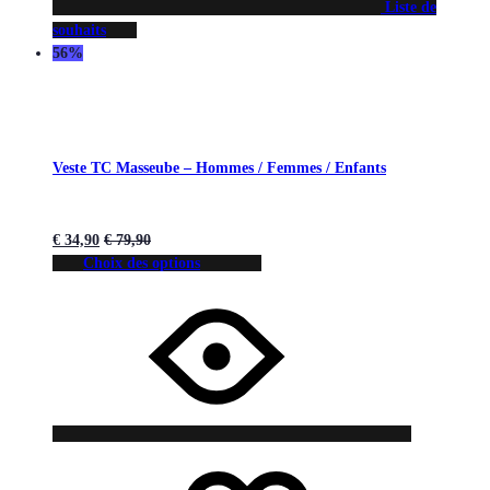
Liste de
souhaits
56%
Veste TC Masseube – Hommes / Femmes / Enfants
€
34,90
€
79,90
Choix des options