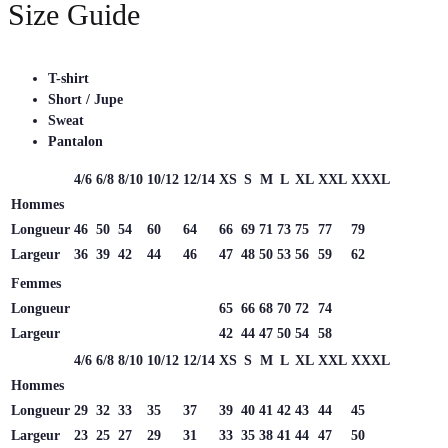
Size Guide
T-shirt
Short / Jupe
Sweat
Pantalon
4/6
6/8
8/10
10/12
12/14
XS
S
M
L
XL
XXL
XXXL
Hommes
Longueur
46
50
54
60
64
66
69
71
73
75
77
79
Largeur
36
39
42
44
46
47
48
50
53
56
59
62
Femmes
Longueur
65
66
68
70
72
74
Largeur
42
44
47
50
54
58
4/6
6/8
8/10
10/12
12/14
XS
S
M
L
XL
XXL
XXXL
Hommes
Longueur
29
32
33
35
37
39
40
41
42
43
44
45
Largeur
23
25
27
29
31
33
35
38
41
44
47
50