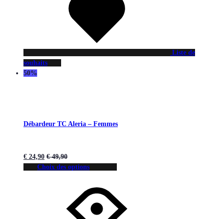
Liste de
souhaits
50%
Débardeur TC Aleria – Femmes
€
24,90
€
49,90
Choix des options