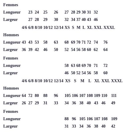
Femmes
Longueur
23
24
25
26
27
28
29
30
31
32
Largeur
27
28
29
30
32
34
37
40
43
46
4/6
6/8
8/10
10/12
12/14
XS
S
M
L
XL
XXL
XXXL
Hommes
Longueur
43
43
53
58
63
68
69
70
71
72
74
76
Largeur
36
39
42
46
50
52
54
56
58
60
62
64
Femmes
Longueur
58
63
68
69
70
71
72
Largeur
46
50
52
54
56
58
60
4/6
6/8
8/10
10/12
12/14
XS
S
M
L
XL
XXL
XXXL
Hommes
Longueur
64
72
80
88
96
105
106
107
108
109
110
111
Largeur
26
27
29
31
33
34
36
38
40
43
46
49
Femmes
Longueur
88
96
105
106
107
108
109
Largeur
31
33
34
36
38
40
42