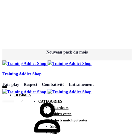
Nouveau pack du mois
Training Addict Shop
Fair play – Respect – Combativité – Entrainement
HOMMES
CATÉGORIES
Débardeurs
T-shirts coton
T-shirts match polyester
Shorts
Polos