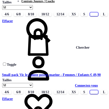
Contrats Joueurs / Coachs
Tailles
CONTACT
4/6
6/8
8/10
10/12
12/14
XS
S
M
L
Effacer
Chercher
Toggle
Small pack Vic le Comte power marine - Femmes / Enfants
€
49,90
Tailles
Connectez-vous
4/6
6/8
8/10
10/12
12/14
XS
S
M
L
Effacer