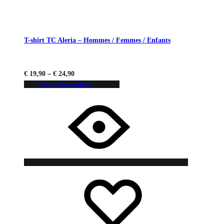
T-shirt TC Aleria – Hommes / Femmes / Enfants
€
19,90
–
€
24,90
Choix des options