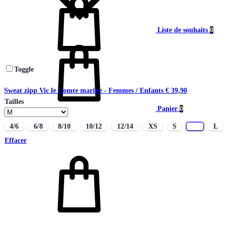
Liste de souhaits
0
Toggle
Sweat zipp Vic le Comte marine - Femmes / Enfants
€
39,90
Tailles
Panier
0
4/6
6/8
8/10
10/12
12/14
XS
S
M
L
Effacer