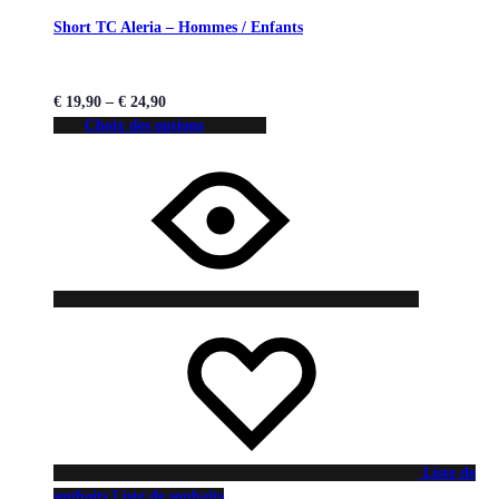
Short TC Aleria – Hommes / Enfants
€
19,90
–
€
24,90
Choix des options
Liste de
souhaits
Liste de souhaits