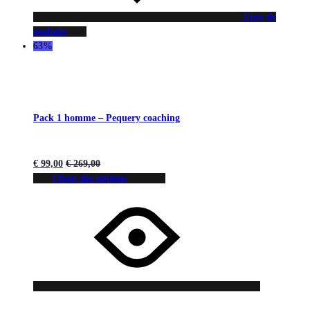
Liste de
souhaits
63%
Pack 1 homme – Pequery coaching
€
99,00
€
269,00
Choix des options