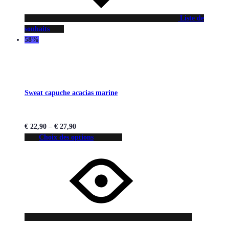
Liste de
souhaits
58%
Sweat capuche acacias marine
€
22,90
–
€
27,90
Choix des options