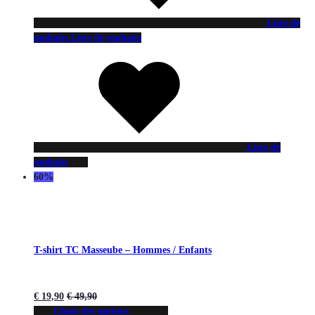
Liste de
souhaits
Liste de souhaits
Liste de
souhaits
60%
T-shirt TC Masseube – Hommes / Enfants
€
19,90
€
49,90
Choix des options