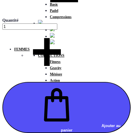
Basic
Padel
Compressions
Quantité
FEMMES
COLLECTIONS
Fitness
Gravity
Météore
Action
HAUTS
Brassières
Débardeurs
T-shirts manches courtes
T-shirts manches longues
Sweat-shirts
Sweats à capuche
Ajouter au
panier
Sweats à capuche zippé