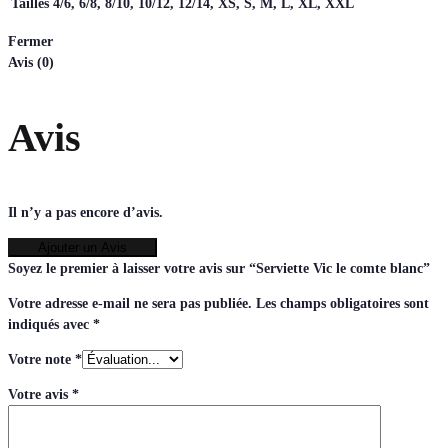
Tailles
4/6, 6/8, 8/10, 10/12, 12/14, XS, S, M, L, XL, XXL
Fermer
Avis (0)
Avis
Il n’y a pas encore d’avis.
Ajouter un Avis
Soyez le premier à laisser votre avis sur “Serviette Vic le comte blanc”
Votre adresse e-mail ne sera pas publiée.
Les champs obligatoires sont
indiqués avec
*
Votre note
*
Votre avis
*