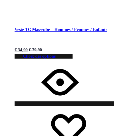
Veste TC Masseube – Hommes / Femmes / Enfants
€
34,90
€
79,90
Choix des options