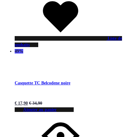
Liste de
souhaits
49%
Casquette TC Belcodene noire
€
17,90
€
34,90
Ajouter au panier