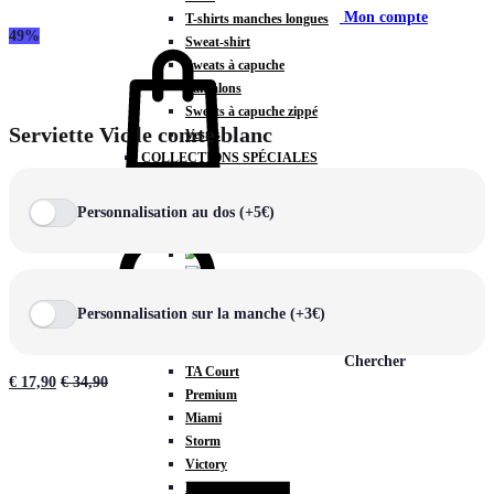
Mon compte
T-shirts manches longues
49%
Sweat-shirt
Sweats à capuche
Pantalons
Sweats à capuche zippé
Serviette Vic le comte blanc
Vestes
COLLECTIONS SPÉCIALES
Panier
0
Personnalisation au dos (+5€)
COLLECTIONS
Personnalisation sur la manche (+3€)
Prestige
Rex
Chercher
TA Court
€
17,90
€
34,90
Premium
Miami
Storm
Victory
Météore