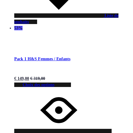
Liste de
souhaits
53%
Pack 1 H&S Femmes / Enfants
€
149,00
€
319,00
Choix des options