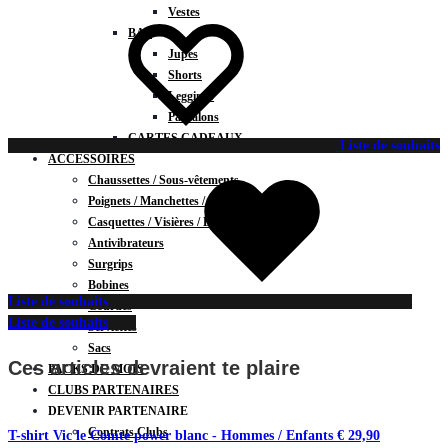
Vestes
BAS
Jupes
Shorts
Leggings
Pantalons
CARTES CADEAUX
Liste de souhaits
ACCESSOIRES
Chaussettes / Sous-vêtements
Poignets / Manchettes / Gants
Casquettes / Visières / Bandeaux
Antivibrateurs
Surgrips
Bobines
Liste de souhaits
Gourdes
Liste de souhaits
Serviettes
Sacs
Ces articles devraient te plaire
PACKS DU MOIS
CLUBS PARTENAIRES
DEVENIR PARTENAIRE
Contrats Clubs
T-shirt Vic le Comte power blanc - Hommes / Enfants
€
29,90