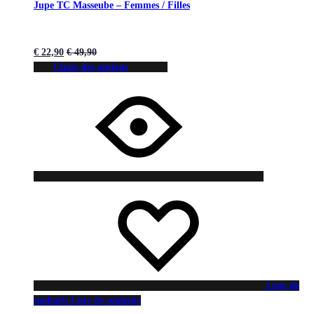
Jupe TC Masseube – Femmes / Filles
€
22,90
€
49,90
Choix des options
Liste de
souhaits
Liste de souhaits