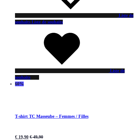
Liste de
souhaits
Liste de souhaits
Liste de
souhaits
60%
T-shirt TC Masseube – Femmes / Filles
€
19,90
€
49,90