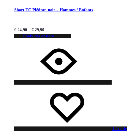
Short TC Plédran noir – Hommes / Enfants
€
24,90
–
€
29,90
Choix des options
Liste de