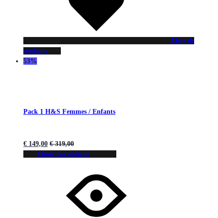
Liste de
souhaits
53%
Pack 1 H&S Femmes / Enfants
€
149,00
€
319,00
Choix des options