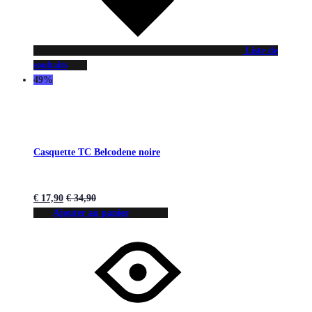
Liste de
souhaits
49%
Casquette TC Belcodene noire
€
17,90
€
34,90
Ajouter au panier