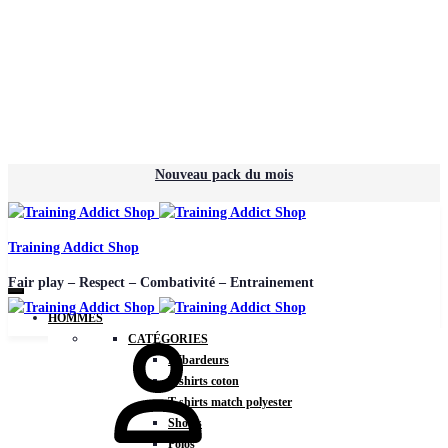
Nouveau pack du mois
Training Addict Shop
Fair play – Respect – Combativité – Entrainement
HOMMES
CATÉGORIES
Débardeurs
T-shirts coton
T-shirts match polyester
Shorts
Polos