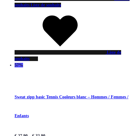
souhaits
Liste de souhaits
Liste de
souhaits
57%
Sweat zipp basic Tennis Cooleurs blanc – Hommes / Femmes /
Enfants
€
27,90
–
€
32,90