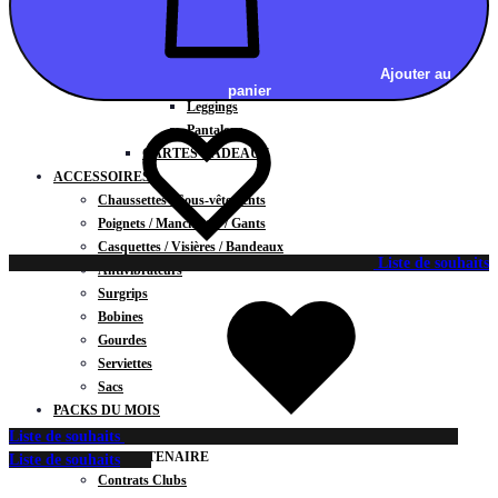
Vestes
BAS
Jupes
Ajouter au
Shorts
panier
Leggings
Pantalons
CARTES CADEAUX
ACCESSOIRES
Chaussettes / Sous-vêtements
Poignets / Manchettes / Gants
Casquettes / Visières / Bandeaux
Liste de souhaits
Antivibrateurs
Surgrips
Bobines
Gourdes
Serviettes
Sacs
PACKS DU MOIS
CLUBS PARTENAIRES
Liste de souhaits
DEVENIR PARTENAIRE
Liste de souhaits
Contrats Clubs