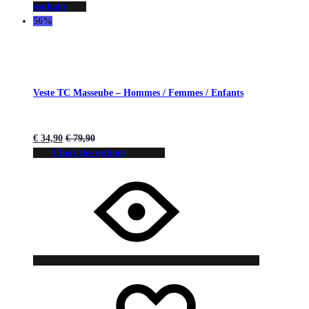
souhaits
56%
Veste TC Masseube – Hommes / Femmes / Enfants
€
34,90
€
79,90
Choix des options