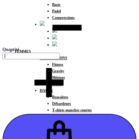
Basic
Padel
Compressions
Quantité
FEMMES
COLLECTIONS
Fitness
Gravity
Météore
Action
HAUTS
Brassières
Débardeurs
T-shirts manches courtes
T-shirts manches longues
Sweat-shirts
Sweats à capuche
Sweats à capuche zippé