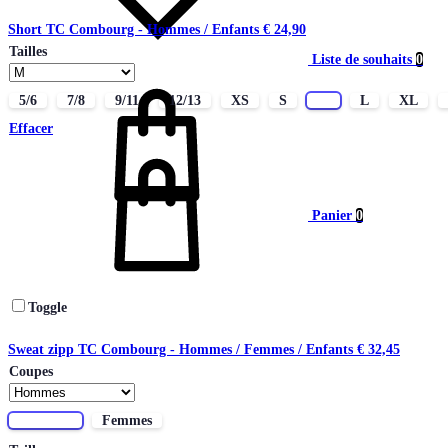
Short TC Combourg - Hommes / Enfants
€
24,90
Tailles
Liste de souhaits
0
5/6
7/8
9/11
12/13
XS
S
M
L
XL
Effacer
Panier
0
Toggle
Sweat zipp TC Combourg - Hommes / Femmes / Enfants
€
32,45
Coupes
Hommes
Femmes