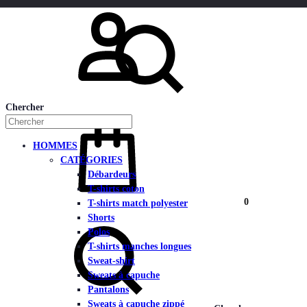
Mon compte
Chercher
HOMMES
CATÉGORIES
Débardeurs
T-shirts coton
Panier
0
T-shirts match polyester
Shorts
Polos
T-shirts manches longues
Sweat-shirt
Sweats à capuche
Pantalons
Sweats à capuche zippé