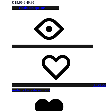
€
19,90
€
49,90
Choix des options
Liste de
souhaits
Liste de souhaits