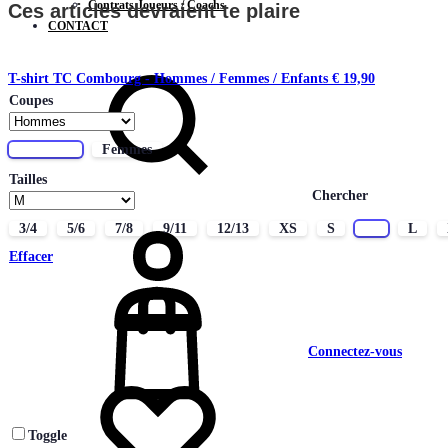
Contrats Joueurs / Coachs
Ces articles devraient te plaire
CONTACT
T-shirt TC Combourg - Hommes / Femmes / Enfants
€
19,90
Coupes
Hommes
Femmes
Tailles
Chercher
3/4
5/6
7/8
9/11
12/13
XS
S
M
L
Effacer
Connectez-vous
Toggle