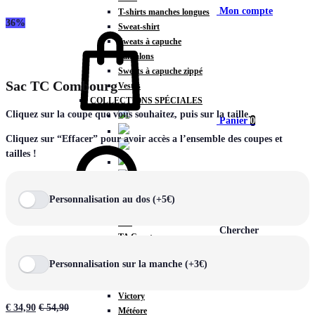
Mon compte
T-shirts manches longues
36%
Sweat-shirt
Sweats à capuche
Pantalons
Sweats à capuche zippé
Sac TC Combourg
Vestes
COLLECTIONS SPÉCIALES
Cliquez sur la coupe que vous souhaitez, puis sur la taille.
Panier
0
Cliquez sur “Effacer” pour avoir accès a l’ensemble des coupes et
tailles !
COLLECTIONS
Personnalisation au dos (+5€)
Prestige
Rex
Chercher
TA Court
Premium
Personnalisation sur la manche (+3€)
Miami
Storm
Victory
€
34,90
€
54,90
Météore