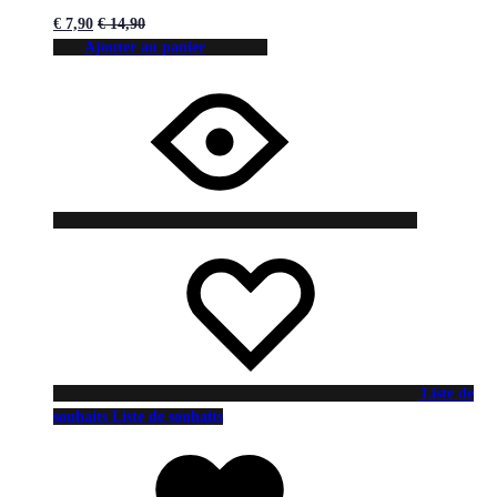
€
7,90
€
14,90
Ajouter au panier
Liste de
souhaits
Liste de souhaits