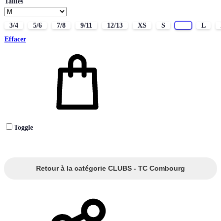
Tailles
3/4
5/6
7/8
9/11
12/13
XS
S
M
L
Effacer
Toggle
Retour à la catégorie CLUBS - TC Combourg