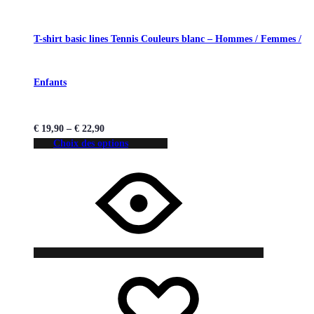
T-shirt basic lines Tennis Couleurs blanc – Hommes / Femmes /
Enfants
€
19,90
–
€
22,90
Choix des options