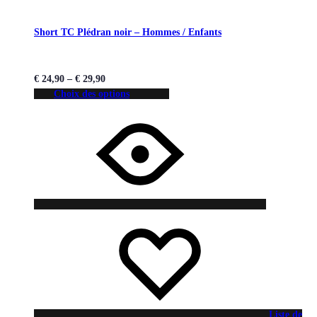
Short TC Plédran noir – Hommes / Enfants
€
24,90
–
€
29,90
Choix des options
Liste de