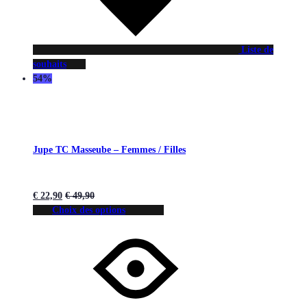
Liste de
souhaits
54%
Jupe TC Masseube – Femmes / Filles
€
22,90
€
49,90
Choix des options