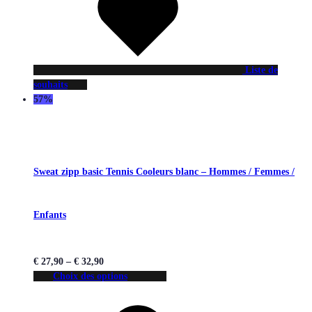
Liste de
souhaits
57%
Sweat zipp basic Tennis Cooleurs blanc – Hommes / Femmes /
Enfants
€
27,90
–
€
32,90
Choix des options