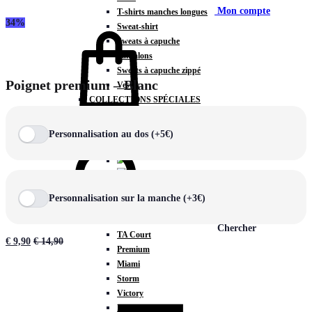
Mon compte
T-shirts manches longues
34%
Sweat-shirt
Sweats à capuche
Pantalons
Sweats à capuche zippé
Poignet premium – Blanc
Vestes
COLLECTIONS SPÉCIALES
Panier
0
Personnalisation au dos (+5€)
COLLECTIONS
Personnalisation sur la manche (+3€)
Prestige
Rex
Chercher
TA Court
€
9,90
€
14,90
Premium
Miami
Storm
Victory
Météore