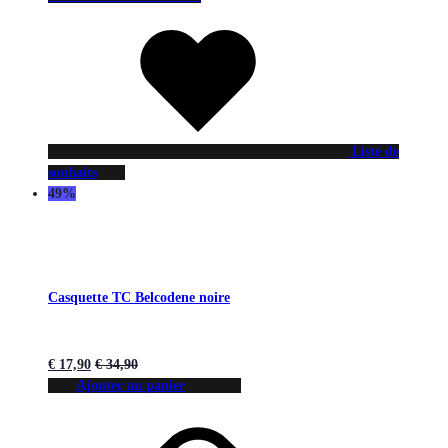
Liste de
souhaits
49%
Casquette TC Belcodene noire
€
17,90
€
34,90
Ajouter au panier