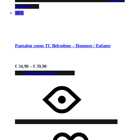
souhaits
56%
Pantalon coton TC Belcodene – Hommes / Enfants
€
34,90
–
€
39,90
Choix des options