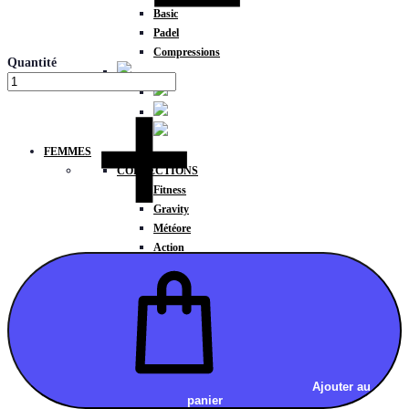
Basic
Padel
Compressions
Quantité
FEMMES
COLLECTIONS
Fitness
Gravity
Météore
Action
HAUTS
Brassières
Débardeurs
T-shirts manches courtes
T-shirts manches longues
Sweat-shirts
Sweats à capuche
Ajouter au
panier
Sweats à capuche zippé