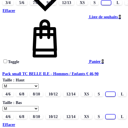
3/4
5/6
7/8
9/11
12/13
XS
S
M
L
Effacer
Liste de souhaits
0
Panier
0
Toggle
Pack small TC BELLE ILE - Hommes / Enfants
€
46,90
Taille : Haut
4/6
6/8
8/10
10/12
12/14
XS
S
M
L
Taille : Bas
4/6
6/8
8/10
10/12
12/14
XS
S
M
L
Effacer