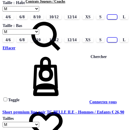
Contrats Joueurs / Coachs
Taille : Haut
CONTACT
4/6
6/8
8/10
10/12
12/14
XS
S
M
L
Taille : Bas
4/6
6/8
8/10
10/12
12/14
XS
S
M
L
Effacer
Chercher
Toggle
Connectez-vous
Short premium line noir TC BELLE ILE - Hommes / Enfants
€
26,90
Tailles