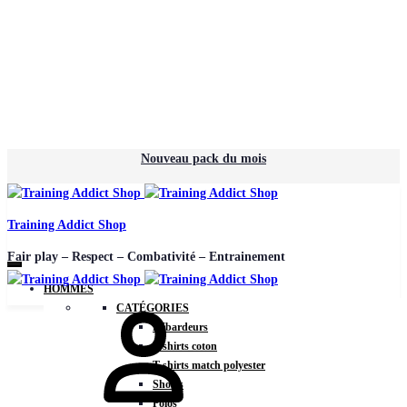
Nouveau pack du mois
Training Addict Shop
Fair play – Respect – Combativité – Entrainement
HOMMES
CATÉGORIES
Débardeurs
T-shirts coton
T-shirts match polyester
Shorts
Polos