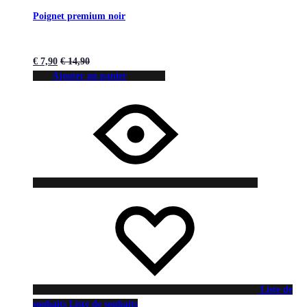
Poignet premium noir
€
7,90
€
14,90
Ajouter au panier
Liste de
souhaits
Liste de souhaits