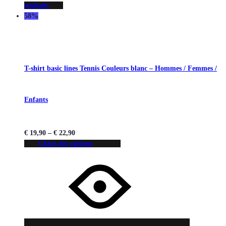
souhaits
58%
T-shirt basic lines Tennis Couleurs blanc – Hommes / Femmes /
Enfants
€
19,90
–
€
22,90
Choix des options