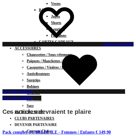
Vestes
BAS
Jupes
Shorts
Leggings
Pantalons
CARTES CADEAUX
Liste de souhaits
ACCESSOIRES
Chaussettes / Sous-vêtements
Poignets / Manchettes / Gants
Casquettes / Visières / Bandeaux
Antivibrateurs
Surgrips
Bobines
Liste de souhaits
Gourdes
Liste de souhaits
Serviettes
Sacs
Ces articles devraient te plaire
PACKS DU MOIS
CLUBS PARTENAIRES
DEVENIR PARTENAIRE
Contrats Clubs
Pack complet TC BELLE ILE - Femmes / Enfants
€
149,90