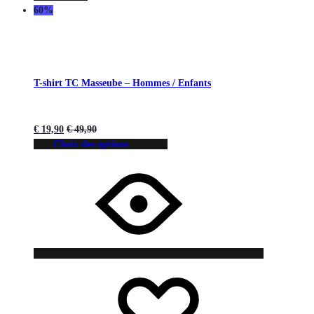
60%
T-shirt TC Masseube – Hommes / Enfants
€
19,90
€
49,90
Choix des options