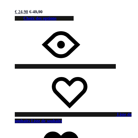
€
24,90
€
49,90
Choix des options
Liste de
souhaits
Liste de souhaits