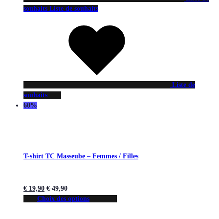
souhaits
Liste de souhaits
Liste de
souhaits
60%
T-shirt TC Masseube – Femmes / Filles
€
19,90
€
49,90
Choix des options