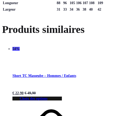
Longueur
88
96
105
106
107
108
109
Largeur
31
33
34
36
38
40
42
Produits similaires
54%
Short TC Masseube – Hommes / Enfants
€
22,90
€
49,90
Choix des options