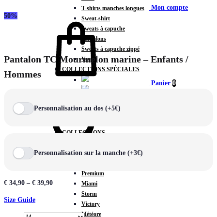
Mon compte
T-shirts manches longues
50%
Sweat-shirt
Sweats à capuche
Pantalons
Sweats à capuche zippé
Pantalon TC Mourmelon marine – Enfants /
Vestes
COLLECTIONS SPÉCIALES
Hommes
Panier
0
Personnalisation au dos (+5€)
COLLECTIONS
Prestige
Personnalisation sur la manche (+3€)
Rex
Chercher
TA Court
Premium
€
34,90
–
€
39,90
Miami
Storm
Size Guide
Victory
Météore