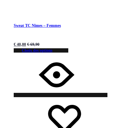
Sweat TC Nîmes – Femmes
€
40,00
€
69,90
Choix des options