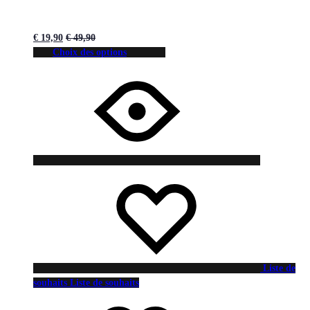
€
19,90
€
49,90
Choix des options
Liste de
souhaits
Liste de souhaits