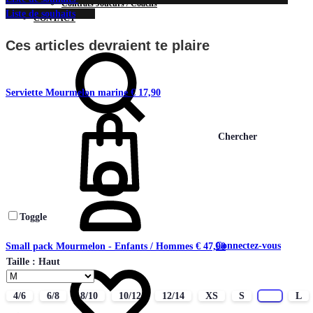
Contrats Joueurs / Coachs
Liste de souhaits
CONTACT
Ces articles devraient te plaire
Serviette Mourmelon marine
€
17,90
Chercher
Toggle
Connectez-vous
Small pack Mourmelon - Enfants / Hommes
€
47,90
Taille : Haut
4/6
6/8
8/10
10/12
12/14
XS
S
M
L