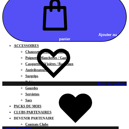
Vestes
BAS
Jupes
Shorts
Leggings
Pantalons
Ajouter au
panier
CARTES CADEAUX
ACCESSOIRES
Chaussettes / Sous-vêtements
Poignets / Manchettes / Gants
Casquettes / Visières / Bandeaux
Antivibrateurs
Surgrips
Bobines
Liste de souhaits
Gourdes
Serviettes
Sacs
PACKS DU MOIS
CLUBS PARTENAIRES
DEVENIR PARTENAIRE
Contrats Clubs
Liste de souhaits