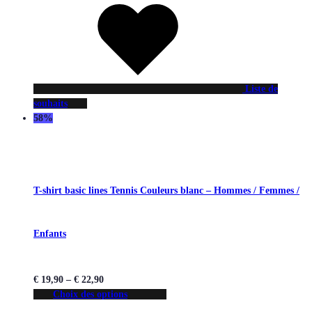
Liste de
souhaits
58%
T-shirt basic lines Tennis Couleurs blanc – Hommes / Femmes /
Enfants
€
19,90
–
€
22,90
Choix des options