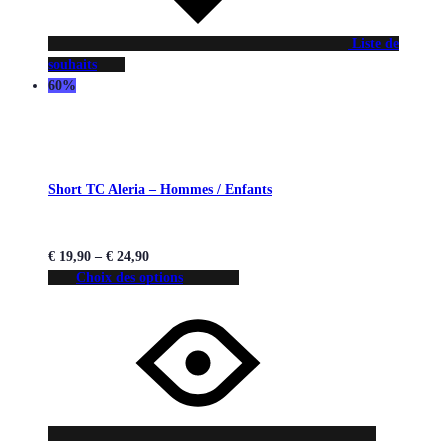
Liste de
souhaits
60%
Short TC Aleria – Hommes / Enfants
€
19,90
–
€
24,90
Choix des options