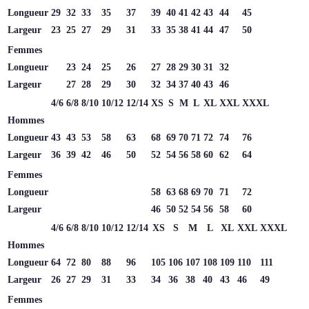
Longueur
29
32
33
35
37
39
40
41
42
43
44
45
Largeur
23
25
27
29
31
33
35
38
41
44
47
50
Femmes
Longueur
23
24
25
26
27
28
29
30
31
32
Largeur
27
28
29
30
32
34
37
40
43
46
4/6
6/8
8/10
10/12
12/14
XS
S
M
L
XL
XXL
XXXL
Hommes
Longueur
43
43
53
58
63
68
69
70
71
72
74
76
Largeur
36
39
42
46
50
52
54
56
58
60
62
64
Femmes
Longueur
58
63
68
69
70
71
72
Largeur
46
50
52
54
56
58
60
4/6
6/8
8/10
10/12
12/14
XS
S
M
L
XL
XXL
XXXL
Hommes
Longueur
64
72
80
88
96
105
106
107
108
109
110
111
Largeur
26
27
29
31
33
34
36
38
40
43
46
49
Femmes