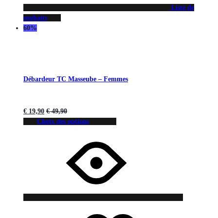
Liste de
souhaits
60%
Débardeur TC Masseube – Femmes
€
19,90
€
49,90
Choix des options