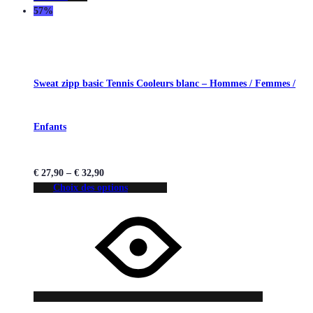
57%
Sweat zipp basic Tennis Cooleurs blanc – Hommes / Femmes /
Enfants
€
27,90
–
€
32,90
Choix des options