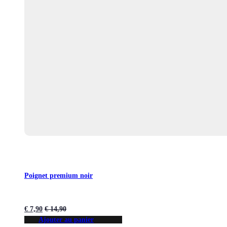
Poignet premium noir
€
7,90
€
14,90
Ajouter au panier