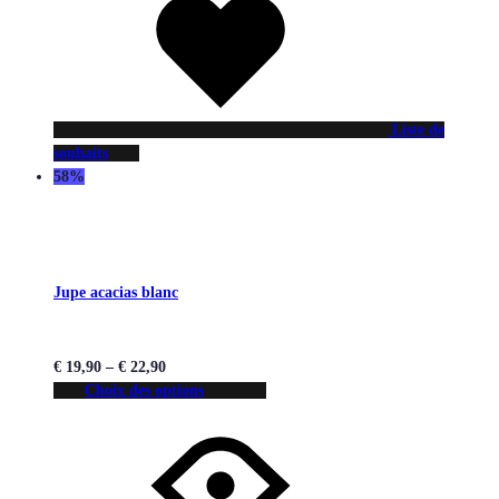
Liste de
souhaits
58%
Jupe acacias blanc
€
19,90
–
€
22,90
Choix des options