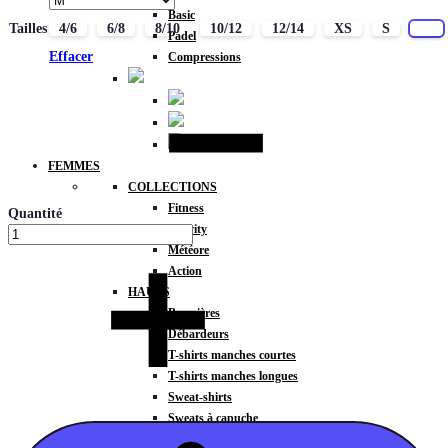
Basic
Tailles
4/6
6/8
8/10
10/12
12/14
XS
S
M
Padel
Effacer
Compressions
FEMMES
COLLECTIONS
Fitness
Quantité
Gravity
Météore
Action
HAUTS
Brassières
Débardeurs
T-shirts manches courtes
T-shirts manches longues
Sweat-shirts
Sweats à capuche
Sweats à capuche zippé