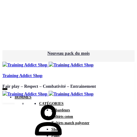
Nouveau pack du mois
Training Addict Shop
Fair play – Respect – Combativité – Entrainement
HOMMES
CATÉGORIES
Débardeurs
T-shirts coton
T-shirts match polyester
Shorts
Polos