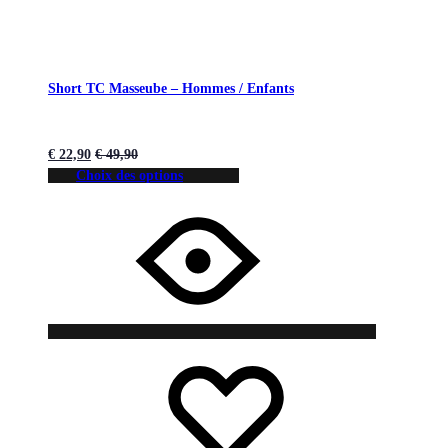
Short TC Masseube – Hommes / Enfants
€
22,90
€
49,90
Choix des options