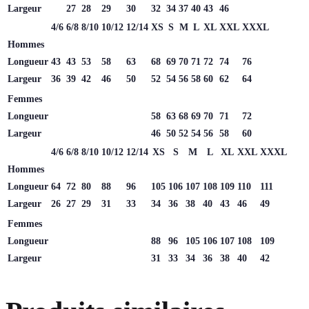
Largeur
27
28
29
30
32
34
37
40
43
46
4/6
6/8
8/10
10/12
12/14
XS
S
M
L
XL
XXL
XXXL
Hommes
Longueur
43
43
53
58
63
68
69
70
71
72
74
76
Largeur
36
39
42
46
50
52
54
56
58
60
62
64
Femmes
Longueur
58
63
68
69
70
71
72
Largeur
46
50
52
54
56
58
60
4/6
6/8
8/10
10/12
12/14
XS
S
M
L
XL
XXL
XXXL
Hommes
Longueur
64
72
80
88
96
105
106
107
108
109
110
111
Largeur
26
27
29
31
33
34
36
38
40
43
46
49
Femmes
Longueur
88
96
105
106
107
108
109
Largeur
31
33
34
36
38
40
42