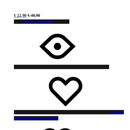
€
22,90
€
49,90
Choix des options
Liste de
souhaits
Liste de souhaits