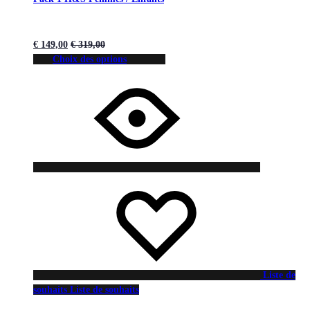
€
149,00
€
319,00
Choix des options
Liste de
souhaits
Liste de souhaits