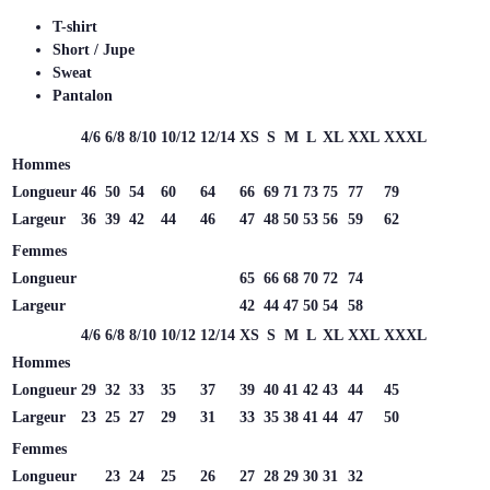
T-shirt
Short / Jupe
Sweat
Pantalon
4/6
6/8
8/10
10/12
12/14
XS
S
M
L
XL
XXL
XXXL
Hommes
Longueur
46
50
54
60
64
66
69
71
73
75
77
79
Largeur
36
39
42
44
46
47
48
50
53
56
59
62
Femmes
Longueur
65
66
68
70
72
74
Largeur
42
44
47
50
54
58
4/6
6/8
8/10
10/12
12/14
XS
S
M
L
XL
XXL
XXXL
Hommes
Longueur
29
32
33
35
37
39
40
41
42
43
44
45
Largeur
23
25
27
29
31
33
35
38
41
44
47
50
Femmes
Longueur
23
24
25
26
27
28
29
30
31
32