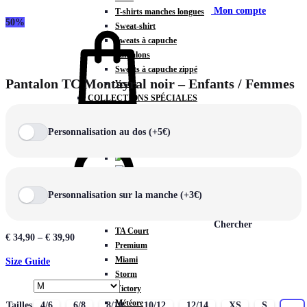
Mon compte
T-shirts manches longues
50%
Sweat-shirt
Sweats à capuche
Pantalons
Sweats à capuche zippé
Pantalon TC Montayral noir – Enfants / Femmes
Vestes
COLLECTIONS SPÉCIALES
Panier
0
Personnalisation au dos (+5€)
COLLECTIONS
Personnalisation sur la manche (+3€)
Prestige
Rex
Chercher
TA Court
€
34,90
–
€
39,90
Premium
Miami
Size Guide
Storm
Victory
Météore
Tailles
4/6
6/8
8/10
10/12
12/14
XS
S
M