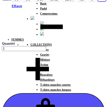
Basic
Effacer
Padel
Compressions
FEMMES
Quantité
COLLECTIONS
Fitness
Gravity
Météore
Action
HAUTS
Brassières
Débardeurs
T-shirts manches courtes
T-shirts manches longues
Sweat-shirts
Sweats à capuche
Sweats à capuche zippé