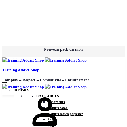
Nouveau pack du mois
Training Addict Shop
Fair play – Respect – Combativité – Entrainement
HOMMES
CATÉGORIES
Débardeurs
T-shirts coton
T-shirts match polyester
Shorts
Polos