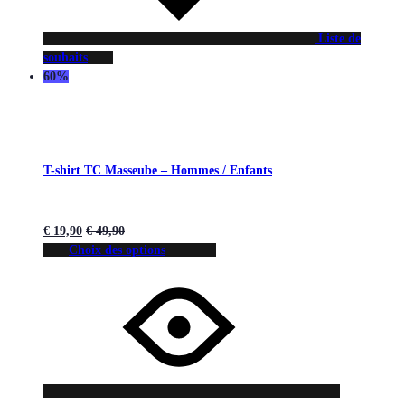
Liste de
souhaits
60%
T-shirt TC Masseube – Hommes / Enfants
€
19,90
€
49,90
Choix des options