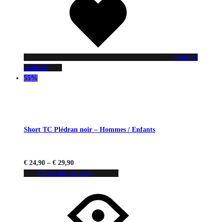
Liste de
souhaits
55%
Short TC Plédran noir – Hommes / Enfants
€
24,90
–
€
29,90
Choix des options