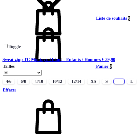
Liste de souhaits
0
Toggle
Sweat zipp TC Montayral blanc - Enfants / Hommes
€
39,90
Panier
0
Tailles
4/6
6/8
8/10
10/12
12/14
XS
S
M
L
Effacer