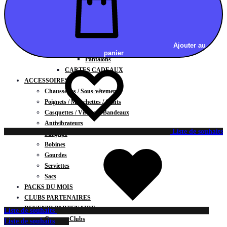
Vestes
BAS
Jupes
Shorts
Ajouter au
Leggings
panier
Pantalons
CARTES CADEAUX
ACCESSOIRES
Chaussettes / Sous-vêtements
Poignets / Manchettes / Gants
Casquettes / Visières / Bandeaux
Antivibrateurs
Liste de souhaits
Surgrips
Bobines
Gourdes
Serviettes
Sacs
PACKS DU MOIS
CLUBS PARTENAIRES
DEVENIR PARTENAIRE
Liste de souhaits
Contrats Clubs
Liste de souhaits