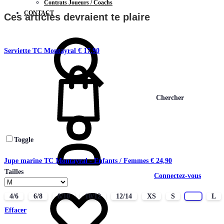
Contrats Joueurs / Coachs
CONTACT
Ces articles devraient te plaire
Serviette TC Montayral
€
17,90
Chercher
Toggle
Jupe marine TC Montayral - Enfants / Femmes
€
24,90
Tailles
Connectez-vous
4/6
6/8
8/10
10/12
12/14
XS
S
M
L
Effacer