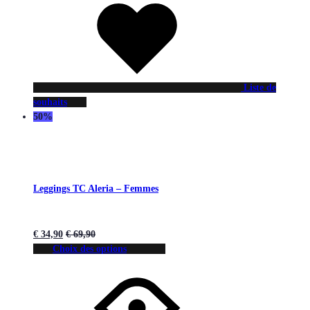
Liste de
souhaits
50%
Leggings TC Aleria – Femmes
€
34,90
€
69,90
Choix des options