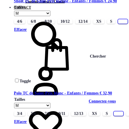
Short TC de Saint-Prix marine - Enfants / Femmes
€
24,90
Contrats Joueurs / Coachs
Tailles
CONTACT
4/6
6/8
8/10
10/12
12/14
XS
S
M
Effacer
Chercher
Toggle
Polo TC de Saint-Prix blanc - Enfants / Femmes
€
32,90
Tailles
Connectez-vous
3/4
5/6
7/8
9/11
12/13
XS
S
M
Effacer