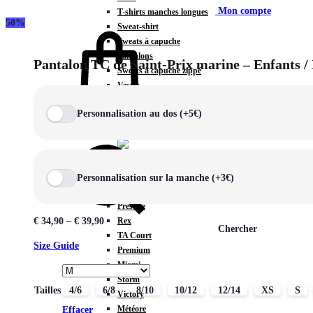
Mon compte
T-shirts manches longues
50%
Sweat-shirt
Sweats à capuche
Pantalons
Pantalon TC de Saint-Prix marine – Enfants
Sweats à capuche zippé
Vestes
COLLECTIONS SPÉCIALES
Personnalisation au dos (+5€)
Panier
0
Personnalisation sur la manche (+3€)
COLLECTIONS
Prestige
Rex
€
34,90
–
€
39,90
Chercher
TA Court
Size Guide
Premium
Miami
Storm
Tailles
4/6
6/8
8/10
10/12
12/14
XS
S
Victory
Météore
Effacer