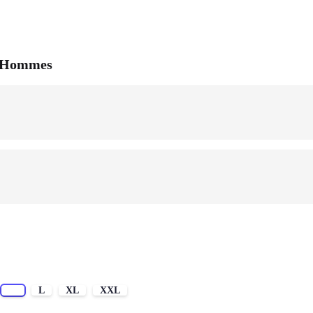
 / Hommes
M
L
XL
XXL