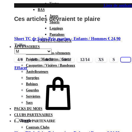
Vestes
Liste de souhait
BAS
Jupes
Ces articles devraient te plaire
Shorts
Leggings
Pantalons
Short TC de Saint-Prix marine - Enfants / Hommes
€
24,90
CARTES CADEAUX
Tailles
ACCESSOIRES
Chaussettes / Sous-vêtements
Poignets / Manchettes / Gants
4/6
6/8
8/10
10/12
12/14
XS
S
M
Casquettes / Visières / Bandeaux
Effacer
Antivibrateurs
Surgrips
Bobines
Gourdes
Serviettes
Sacs
PACKS DU MOIS
CLUBS PARTENAIRES
Toggle
DEVENIR PARTENAIRE
Contrats Clubs