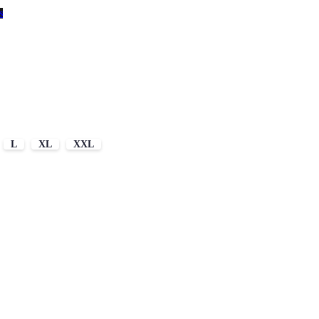
s
L
XL
XXL