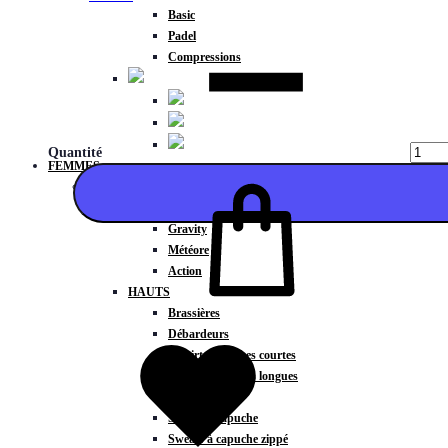
Basic
Padel
Compressions
Quantité
FEMMES
COLLECTIONS
Fitness
Gravity
Météore
Action
HAUTS
Ajouter
Brassières
Débardeurs
T-shirts manches courtes
T-shirts manches longues
Sweat-shirts
Sweats à capuche
Sweats à capuche zippé