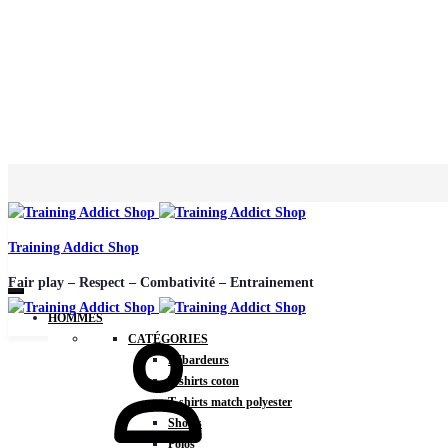
Training Addict Shop
Fair play – Respect – Combativité – Entrainement
HOMMES
CATÉGORIES
Débardeurs
T-shirts coton
T-shirts match polyester
Shorts
Polos