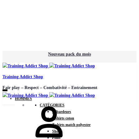
Nouveau pack du mois
Training Addict Shop
Fair play – Respect – Combativité – Entrainement
HOMMES
Mon
CATÉGORIES
compte
Débardeurs
T-shirts coton
T-shirts match polyester
Shorts
Polos