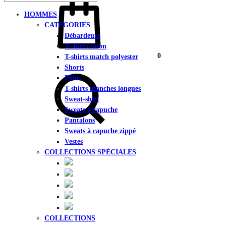
HOMMES
CATÉGORIES
Débardeurs
T-shirts coton
0
T-shirts match polyester
Chercher
Shorts
Polos
T-shirts manches longues
Sweat-shirt
Sweats à capuche
Pantalons
Sweats à capuche zippé
Vestes
COLLECTIONS SPÉCIALES
COLLECTIONS