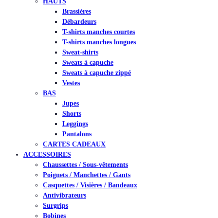
HAUTS
Brassières
Débardeurs
T-shirts manches courtes
T-shirts manches longues
Sweat-shirts
Sweats à capuche
Sweats à capuche zippé
Vestes
BAS
Jupes
Shorts
Leggings
Pantalons
CARTES CADEAUX
ACCESSOIRES
Chaussettes / Sous-vêtements
Poignets / Manchettes / Gants
Casquettes / Visières / Bandeaux
Antivibrateurs
Surgrips
Bobines