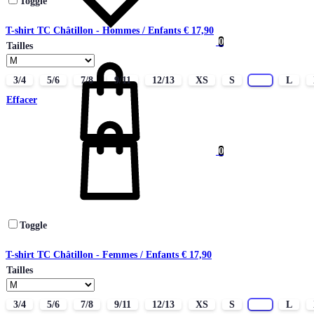
Toggle
T-shirt TC Châtillon - Hommes / Enfants
€
17,90
0
Tailles
Panier
3/4
5/6
7/8
9/11
12/13
XS
S
M
L
Effacer
0
Toggle
T-shirt TC Châtillon - Femmes / Enfants
€
17,90
Tailles
3/4
5/6
7/8
9/11
12/13
XS
S
M
L