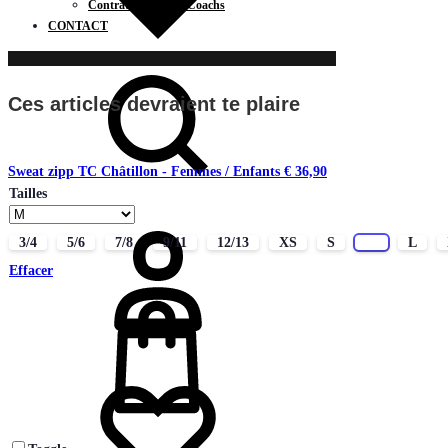
Contrats Joueurs / Coachs
CONTACT
Chercher
Ces articles devraient te plaire
Sweat zipp TC Châtillon - Femmes / Enfants
€
36,90
Tailles
Connectez-
vous
3/4
5/6
7/8
9/11
12/13
XS
S
M
L
Effacer
Liste
de
souhaits