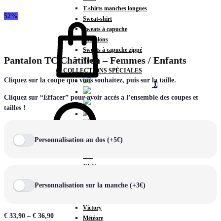
T-shirts manches longues
52%
Panier
Sweat-shirt
Sweats à capuche
Pantalons
Sweats à capuche zippé
Pantalon TC Châtillon – Femmes / Enfants
Vestes
COLLECTIONS SPÉCIALES
Cliquez sur la coupe que vous souhaitez, puis sur la taille.
0
Chercher
Cliquez sur “Effacer” pour avoir accès a l’ensemble des coupes et
tailles !
COLLECTIONS
Personnalisation au dos (+5€)
Prestige
Rex
TA Court
Premium
Personnalisation sur la manche (+3€)
Miami
Storm
Victory
€
33,90
–
€
36,90
Météore