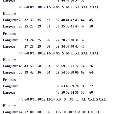
Largeur
42
44
47
50
54
58
4/6
6/8
8/10
10/12
12/14
XS
S
M
L
XL
XXL
XXXL
Hommes
Longueur
29
32
33
35
37
39
40
41
42
43
44
45
Largeur
23
25
27
29
31
33
35
38
41
44
47
50
Femmes
Longueur
23
24
25
26
27
28
29
30
31
32
Largeur
27
28
29
30
32
34
37
40
43
46
4/6
6/8
8/10
10/12
12/14
XS
S
M
L
XL
XXL
XXXL
Hommes
Longueur
43
43
53
58
63
68
69
70
71
72
74
76
Largeur
36
39
42
46
50
52
54
56
58
60
62
64
Femmes
Longueur
58
63
68
69
70
71
72
Largeur
46
50
52
54
56
58
60
4/6
6/8
8/10
10/12
12/14
XS
S
M
L
XL
XXL
XXXL
Hommes
Longueur
64
72
80
88
96
105
106
107
108
109
110
111