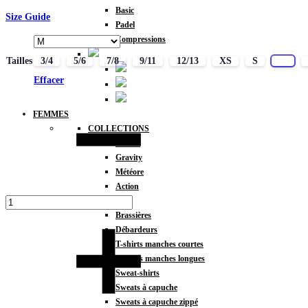
Basic
Size Guide
Padel
Compressions
Tailles
3/4
5/6
7/8
9/11
12/13
XS
S
M
Effacer
Quantité
FEMMES
COLLECTIONS
Fitness
Gravity
Météore
Action
HAUTS
Brassières
Débardeurs
T-shirts manches courtes
T-shirts manches longues
Sweat-shirts
Sweats à capuche
Sweats à capuche zippé