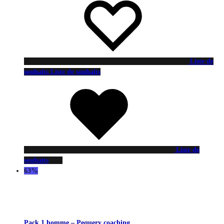
Liste de
souhaits
Liste de souhaits
Liste de
souhaits
63%
Pack 1 homme – Pequery coaching