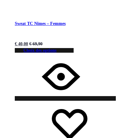
Sweat TC Nîmes – Femmes
€
40,00
€
69,90
Choix des options