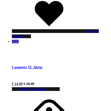
Liste de
souhaits
50%
Casquette TC Aleria
€
14,90
€
29,90
Ajouter au panier