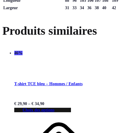
Longueur
88
96
105
106
107
108
109
Largeur
31
33
34
36
38
40
42
Produits similaires
46%
T-shirt TCE bleu – Hommes / Enfants
€
29,90
–
€
34,90
Choix des options