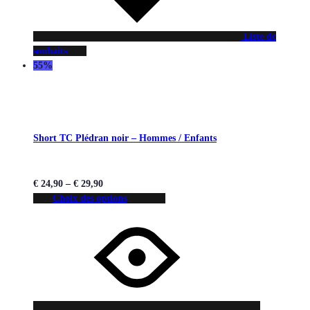
Liste de
souhaits
55%
Short TC Plédran noir – Hommes / Enfants
€
24,90
–
€
29,90
Choix des options