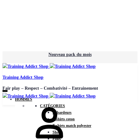
Nouveau pack du mois
Training Addict Shop
Fair play – Respect – Combativité – Entrainement
HOMMES
CATÉGORIES
Débardeurs
T-shirts coton
T-shirts match polyester
Shorts
Polos