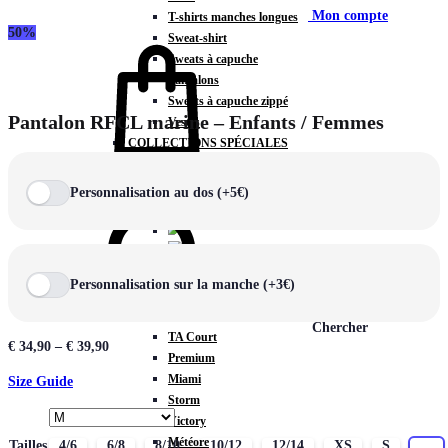
Mon compte
T-shirts manches longues
50%
Sweat-shirt
Sweats à capuche
Pantalons
Sweats à capuche zippé
Pantalon RFCL marine – Enfants / Femmes
Vestes
COLLECTIONS SPÉCIALES
Panier
0
Personnalisation au dos (+5€)
COLLECTIONS
Personnalisation sur la manche (+3€)
Prestige
Rex
Chercher
TA Court
€
34,90
–
€
39,90
Premium
Miami
Size Guide
Storm
Victory
Météore
Tailles
4/6
6/8
8/10
10/12
12/14
XS
S
M