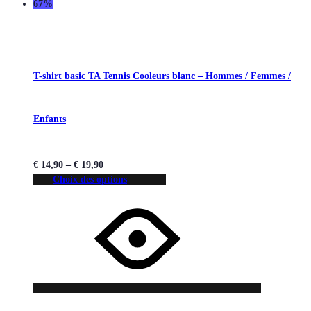
67%
T-shirt basic TA Tennis Cooleurs blanc – Hommes / Femmes /
Enfants
€
14,90
–
€
19,90
Choix des options