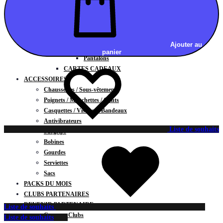
Vestes
BAS
Jupes
Shorts
Ajouter au
Leggings
panier
Pantalons
CARTES CADEAUX
ACCESSOIRES
Chaussettes / Sous-vêtements
Poignets / Manchettes / Gants
Casquettes / Visières / Bandeaux
Antivibrateurs
Liste de souhaits
Surgrips
Bobines
Gourdes
Serviettes
Sacs
PACKS DU MOIS
CLUBS PARTENAIRES
DEVENIR PARTENAIRE
Liste de souhaits
Contrats Clubs
Liste de souhaits