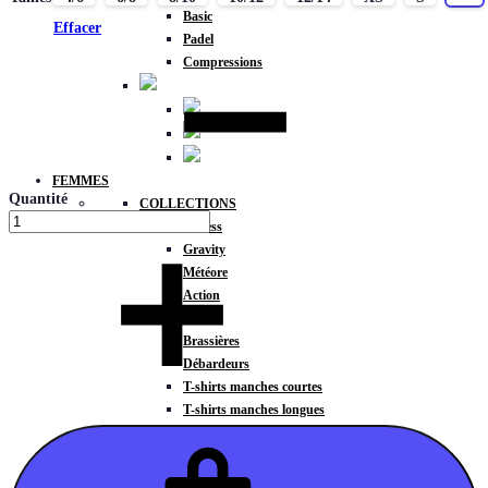
Basic
Effacer
Padel
Compressions
FEMMES
Quantité
COLLECTIONS
Fitness
Gravity
Météore
Action
HAUTS
Brassières
Débardeurs
T-shirts manches courtes
T-shirts manches longues
Sweat-shirts
Sweats à capuche
Sweats à capuche zippé