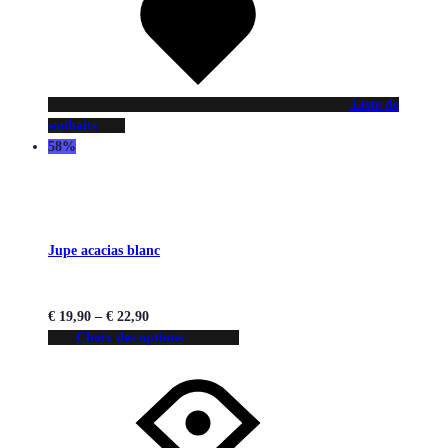
Liste de
souhaits
58%
Jupe acacias blanc
€
19,90
–
€
22,90
Choix des options