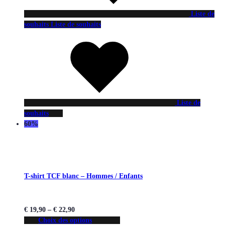
Liste de
souhaits
Liste de souhaits
Liste de
souhaits
60%
T-shirt TCF blanc – Hommes / Enfants
€
19,90
–
€
22,90
Choix des options