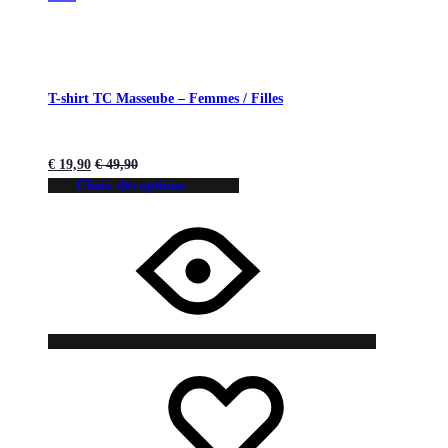
T-shirt TC Masseube – Femmes / Filles
€
19,90
€
49,90
Choix des options