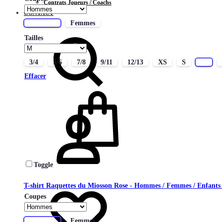
Contrats Joueurs / Coachs
CONTACT
Hommes
Femmes
Chercher
Tailles
3/4
5/6
7/8
9/11
12/13
XS
S
M
Effacer
Connectez-
vous
Toggle
Liste
T-shirt Raquettes du Miosson Rose - Hommes / Femmes / Enfant
de
Coupes
souhaits
Hommes
Femmes