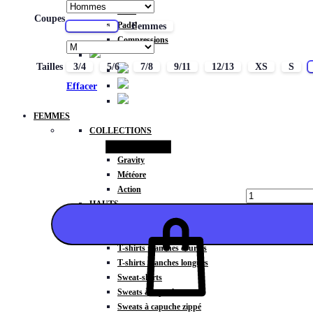
Basic
Coupes
Padel
Hommes
Femmes
Compressions
Tailles
3/4
5/6
7/8
9/11
12/13
XS
S
Effacer
Quantité
FEMMES
COLLECTIONS
Fitness
Gravity
Météore
Action
HAUTS
Brassières
Débardeurs
T-shirts manches courtes
T-shirts manches longues
Sweat-shirts
Sweats à capuche
Ajouter
Sweats à capuche zippé