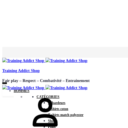
Training Addict Shop
Fair play – Respect – Combativité – Entrainement
HOMMES
Mon
CATÉGORIES
compte
Débardeurs
T-shirts coton
T-shirts match polyester
Shorts
Polos