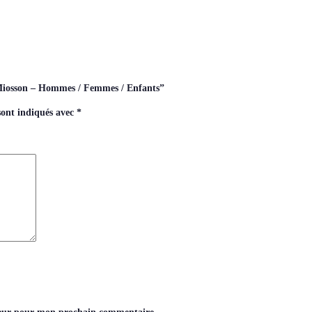
u Miosson – Hommes / Femmes / Enfants”
sont indiqués avec
*