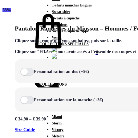
T-shirts manches longues
53%
Panier
Sweat-shirt
Sweats à capuche
Pantalons
Pantalon Raquettes du Miosson – Hommes / F
Sweats à capuche zippé
Vestes
Cliquez sur la coupe que vous souhaitez, puis sur la taille.
COLLECTIONS SPÉCIALES
Cliquez sur “Effacer” pour avoir accès a l’ensemble des coupes et t
0
Chercher
Personnalisation au dos (+5€)
COLLECTIONS
Prestige
Rex
Personnalisation sur la manche (+3€)
TA Court
Premium
Miami
€
34,90
–
€
39,90
Storm
Victory
Size Guide
Météore