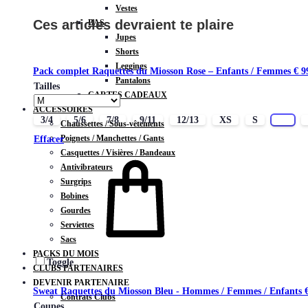
Vestes
Ces articles devraient te plaire
BAS
Jupes
Shorts
Leggings
Pack complet Raquettes du Miosson Rose – Enfants / Femmes
€
9
Pantalons
Tailles
CARTES CADEAUX
ACCESSOIRES
3/4
5/6
7/8
9/11
12/13
XS
S
M
Chaussettes / Sous-vêtements
Poignets / Manchettes / Gants
Effacer
Casquettes / Visières / Bandeaux
Antivibrateurs
Surgrips
Bobines
Gourdes
Serviettes
Sacs
PACKS DU MOIS
Toggle
CLUBS PARTENAIRES
DEVENIR PARTENAIRE
Sweat Raquettes du Miosson Bleu - Hommes / Femmes / Enfants
Contrats Clubs
Coupes