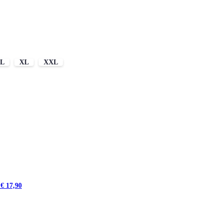
L
XL
XXL
s
€
17,90