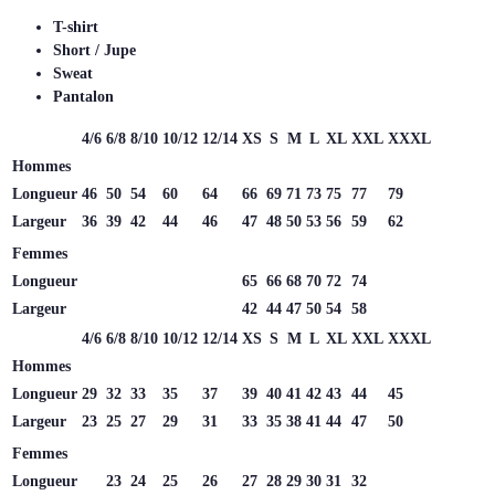
T-shirt
Short / Jupe
Sweat
Pantalon
4/6
6/8
8/10
10/12
12/14
XS
S
M
L
XL
XXL
XXXL
Hommes
Longueur
46
50
54
60
64
66
69
71
73
75
77
79
Largeur
36
39
42
44
46
47
48
50
53
56
59
62
Femmes
Longueur
65
66
68
70
72
74
Largeur
42
44
47
50
54
58
4/6
6/8
8/10
10/12
12/14
XS
S
M
L
XL
XXL
XXXL
Hommes
Longueur
29
32
33
35
37
39
40
41
42
43
44
45
Largeur
23
25
27
29
31
33
35
38
41
44
47
50
Femmes
Longueur
23
24
25
26
27
28
29
30
31
32