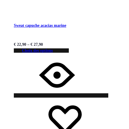
Sweat capuche acacias marine
€
22,90
–
€
27,90
Choix des options