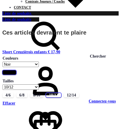
Contrats Joueurs / Coachs
CONTACT
Liste de souhaits
Liste de souhaits
Ces articles devraient te plaire
Short Creuzièrois enfants
€
17,90
Chercher
Couleurs
Noir
Tailles
4/6
6/8
8/10
10/12
12/14
Connectez-vous
Effacer