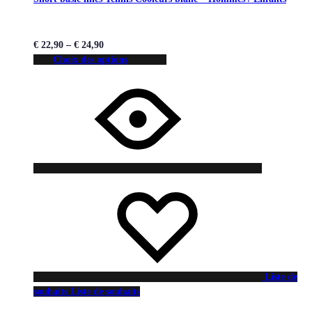
€
22,90
–
€
24,90
Choix des options
Liste de
souhaits
Liste de souhaits