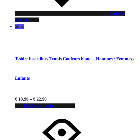
Liste de
souhaits
58%
T-shirt basic lines Tennis Couleurs blanc – Hommes / Femmes /
Enfants
€
19,90
–
€
22,90
Choix des options