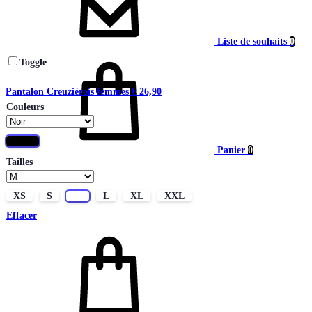
Liste de souhaits
0
Toggle
Pantalon Creuzièrois femmes
€
26,90
Couleurs
Noir
Panier
0
Tailles
XS
S
M
L
XL
XXL
Effacer