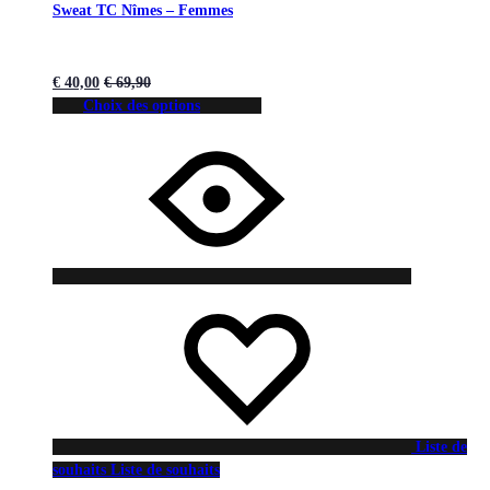
Sweat TC Nîmes – Femmes
€
40,00
€
69,90
Choix des options
Liste de
souhaits
Liste de souhaits