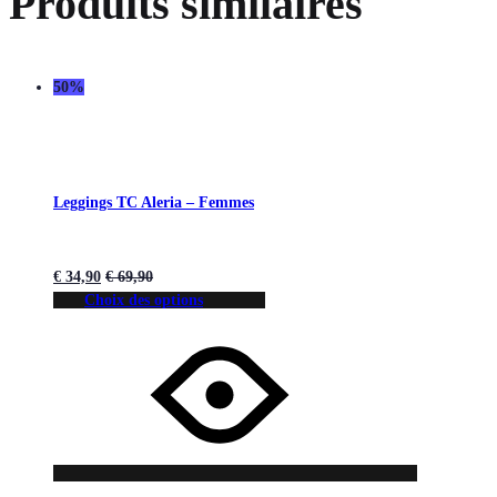
Produits similaires
50%
Leggings TC Aleria – Femmes
€
34,90
€
69,90
Choix des options