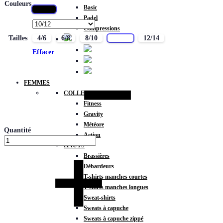
Couleurs
Basic
Noir
Padel
Compressions
Tailles
4/6
6/8
8/10
10/12
12/14
Effacer
FEMMES
COLLECTIONS
Fitness
Gravity
Météore
Quantité
Action
HAUTS
Brassières
Débardeurs
T-shirts manches courtes
T-shirts manches longues
Sweat-shirts
Sweats à capuche
Sweats à capuche zippé