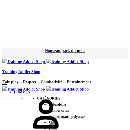
Nouveau pack du mois
Training Addict Shop
Fair play – Respect – Combativité – Entrainement
HOMMES
CATÉGORIES
Débardeurs
T-shirts coton
T-shirts match polyester
Shorts
Polos