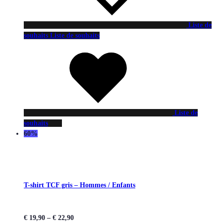
Liste de
souhaits
Liste de souhaits
Liste de
souhaits
60%
T-shirt TCF gris – Hommes / Enfants
€
19,90
–
€
22,90