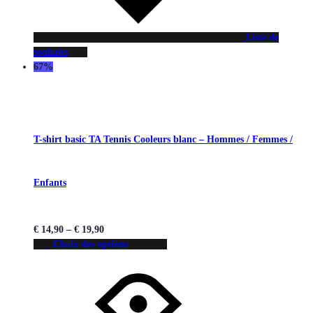
Liste de
souhaits
67%
T-shirt basic TA Tennis Cooleurs blanc – Hommes / Femmes /
Enfants
€
14,90
–
€
19,90
Choix des options