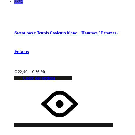
58%
Sweat basic Tennis Cooleurs blanc – Hommes / Femmes /
Enfants
€
22,90
–
€
26,90
Choix des options