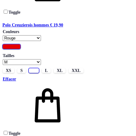
Toggle
Polo Creuzierois hommes
€
19,90
Couleurs
Rouge
Tailles
XS
S
M
L
XL
XXL
Effacer
Toggle