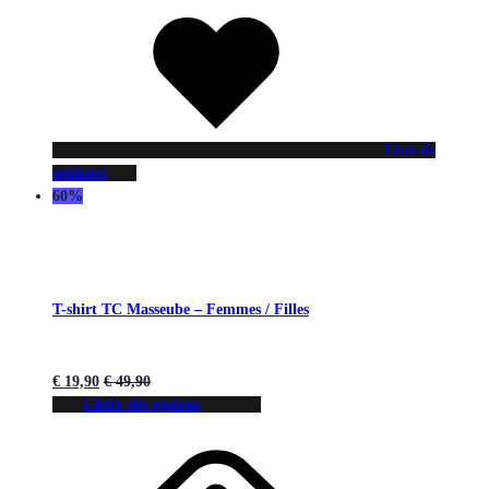
Liste de
souhaits
60%
T-shirt TC Masseube – Femmes / Filles
€
19,90
€
49,90
Choix des options