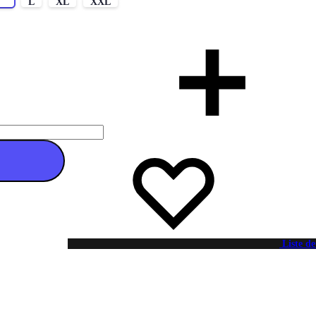
M
L
XL
XXL
 au panier
Liste de