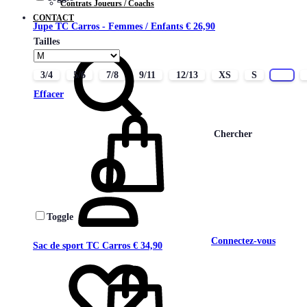
Contrats Joueurs / Coachs
CONTACT
Jupe TC Carros - Femmes / Enfants
€
26,90
Tailles
3/4
5/6
7/8
9/11
12/13
XS
S
M
Effacer
Chercher
Toggle
Connectez-vous
Sac de sport TC Carros
€
34,90