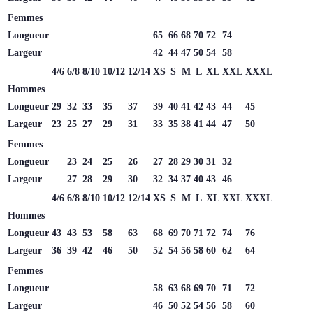
Femmes
Longueur
65
66
68
70
72
74
Largeur
42
44
47
50
54
58
4/6
6/8
8/10
10/12
12/14
XS
S
M
L
XL
XXL
XXXL
Hommes
Longueur
29
32
33
35
37
39
40
41
42
43
44
45
Largeur
23
25
27
29
31
33
35
38
41
44
47
50
Femmes
Longueur
23
24
25
26
27
28
29
30
31
32
Largeur
27
28
29
30
32
34
37
40
43
46
4/6
6/8
8/10
10/12
12/14
XS
S
M
L
XL
XXL
XXXL
Hommes
Longueur
43
43
53
58
63
68
69
70
71
72
74
76
Largeur
36
39
42
46
50
52
54
56
58
60
62
64
Femmes
Longueur
58
63
68
69
70
71
72
Largeur
46
50
52
54
56
58
60