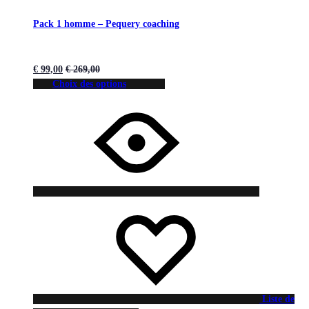
Pack 1 homme – Pequery coaching
€
99,00
€
269,00
Choix des options
Liste de