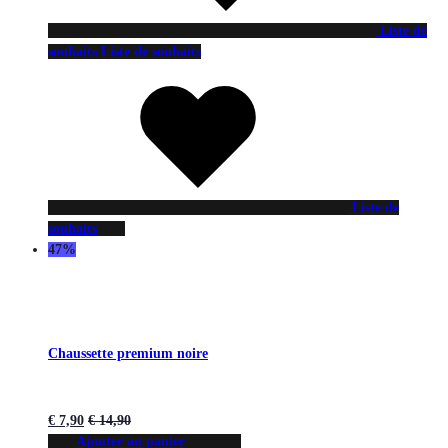
Liste de
souhaits
Liste de souhaits
Liste de
souhaits
47%
Chaussette premium noire
€
7,90
€
14,90
Ajouter au panier