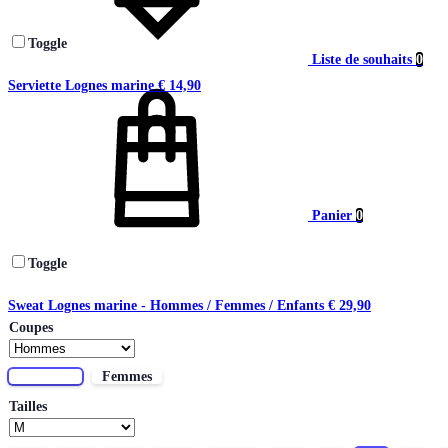
Toggle
Liste de souhaits
0
Serviette Lognes marine
€
14,90
Panier
0
Toggle
Sweat Lognes marine - Hommes / Femmes / Enfants
€
29,90
Coupes
Hommes
Femmes
Tailles