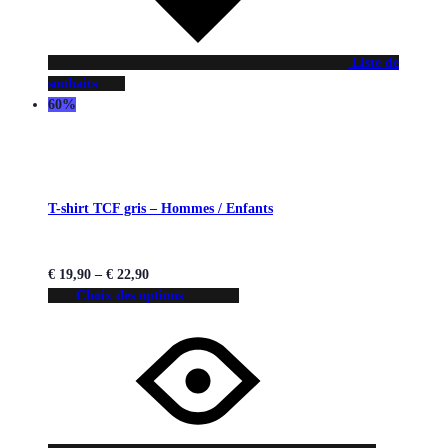
Liste de
souhaits
60%
T-shirt TCF gris – Hommes / Enfants
€
19,90
–
€
22,90
Choix des options