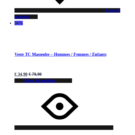
Liste de
souhaits
56%
Veste TC Masseube – Hommes / Femmes / Enfants
€
34,90
€
79,90
Choix des options