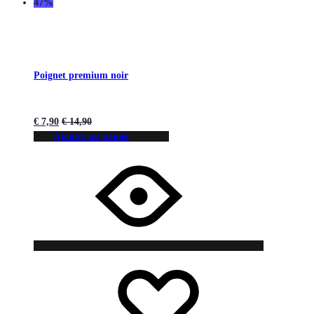
47%
Poignet premium noir
€
7,90
€
14,90
Ajouter au panier