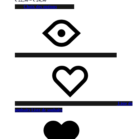
€
22,90
–
€
24,90
Choix des options
Liste de
souhaits
Liste de souhaits