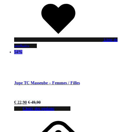
Liste de
souhaits
54%
Jupe TC Masseube – Femmes / Filles
€
22,90
€
49,90
Choix des options