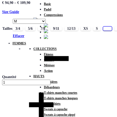
€
94,90
–
€
109,90
Basic
Padel
Size Guide
Compressions
Tailles
3/4
5/6
7/8
9/11
12/13
XS
S
M
Effacer
FEMMES
COLLECTIONS
Fitness
Gravity
Météore
Action
HAUTS
Quantité
Brassières
Débardeurs
T-shirts manches courtes
T-shirts manches longues
Sweat-shirts
Sweats à capuche
Sweats à capuche zippé