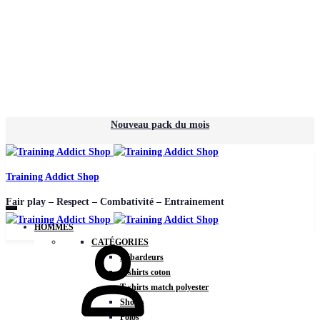
Nouveau pack du mois
Training Addict Shop
Fair play – Respect – Combativité – Entrainement
HOMMES
CATÉGORIES
Débardeurs
T-shirts coton
T-shirts match polyester
Shorts
Polos