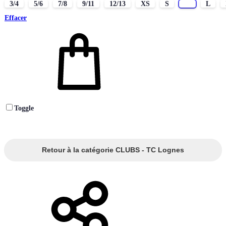
3/4
5/6
7/8
9/11
12/13
XS
S
M
L
Effacer
Toggle
Retour à la catégorie CLUBS - TC Lognes