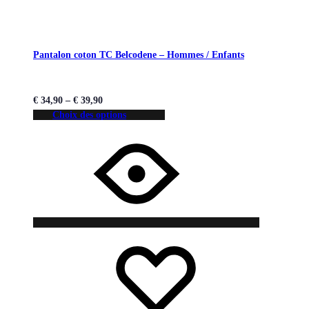
Pantalon coton TC Belcodene – Hommes / Enfants
€
34,90
–
€
39,90
Choix des options