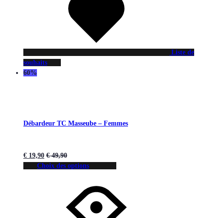
Liste de
souhaits
60%
Débardeur TC Masseube – Femmes
€
19,90
€
49,90
Choix des options