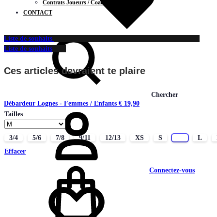
Contrats Joueurs / Coachs
CONTACT
Liste de souhaits
Liste de souhaits
Ces articles devraient te plaire
Chercher
Débardeur Lognes - Femmes / Enfants
€
19,90
Tailles
3/4
5/6
7/8
9/11
12/13
XS
S
M
L
Effacer
Connectez-vous