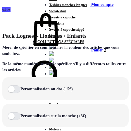
Mon compte
T-shirts manches longues
65%
Sweat-shirt
Sweats à capuche
Pantalons
Sweats à capuche zippé
Pack Lognes – Hommes / Enfants
Vestes
COLLECTIONS SPÉCIALES
Merci de spécifier en commentaire la couleur des articles que vous
Panier
0
souhaitez.
De la même manière, merci de spécifier s’il y a différentes tailles entre
les articles.
COLLECTIONS
Prestige
Personnalisation au dos (+5€)
Rex
Chercher
TA Court
Premium
Miami
Personnalisation sur la manche (+3€)
Storm
Victory
Météore