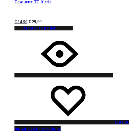
Casquette TC Aleria
€
14,90
€
29,90
Ajouter au panier
Liste de
souhaits
Liste de souhaits