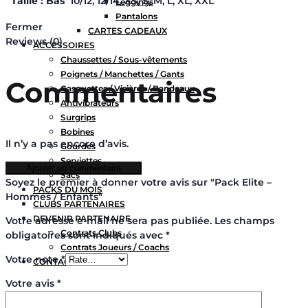
Taille : Bas
10/12, 12/14, XS, S, M, L, XL, XXL
Leggings
Pantalons
Fermer
CARTES CADEAUX
Reviews (0)
ACCESSOIRES
Chaussettes / Sous-vêtements
Poignets / Manchettes / Gants
Commentaires
Casquettes / Visières / Bandeaux
Antivibrateurs
Surgrips
Bobines
Il n’y a pas encore d’avis.
Gourdes
Serviettes
Ajouter un commentaire
Sacs
Soyez le premier à donner votre avis sur "Pack Elite –
PACKS DU MOIS
Hommes / Enfants"
CLUBS PARTENAIRES
DEVENIR PARTENAIRE
Votre adresse e-mail ne sera pas publiée.
Les champs
Contrats Clubs
obligatoires sont indiqués avec
*
Contrats Joueurs / Coachs
Votre note
*
CONTACT
Votre avis
*
Chercher