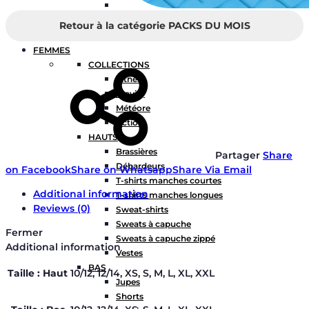
Retour à la catégorie PACKS DU MOIS
FEMMES
COLLECTIONS
Fitness
Gravity
Météore
Action
HAUTS
Brassières
Partager
Share
Débardeurs
on Facebook
Share on Whatsapp
Share Via Email
T-shirts manches courtes
Additional information
T-shirts manches longues
Reviews (0)
Sweat-shirts
Sweats à capuche
Fermer
Sweats à capuche zippé
Additional information
Vestes
BAS
Taille : Haut
10/12, 12/14, XS, S, M, L, XL, XXL
Jupes
Shorts