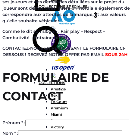
Vestes
ses joueurs et des demandes détaillées sur le projet du
COLLECTIONS SPÉCIALES
joueur sont demandées. Il sera primordiale également de
correspondre aux attentes de la marque, et aux valeurs
0
qu’elle souhaite véhiculer.
Chercher
Comme le dit son slogan : Fair play – Respect –
Combativité – Entrainement !
CONTACTEZ-NOUS EN REMPLISSANT LE FORMULAIRE CI-
DESSOUS ! RECEVEZ NOTRE OFFRE PAR EMAIL
SOUS 24H
FORMULAIRE DE
COLLECTIONS
Prestige
CONTACT
Rex
TA Court
Premium
Miami
Storm
Prénom * :
Victory
Nom * :
Météore