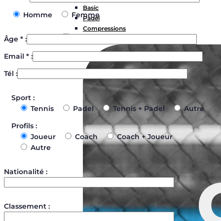
Basic
Homme
Femme
Padel
Compressions
Âge * :
Email * :
Tél :
Sport :
Tennis
Padel
Tennis + Padel
Autre
Profils :
Joueur
Coach
Coach + Joueur
Autre
Nationalité :
Classement :