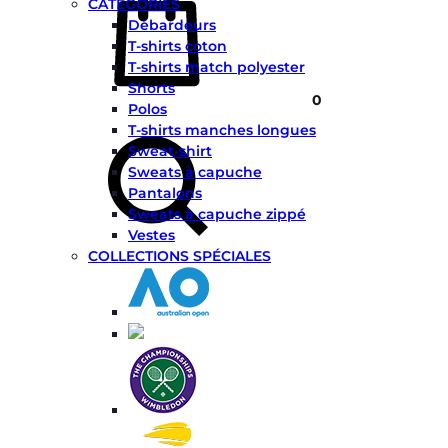
CATÉGORIES
Débardeurs
T-shirts coton
T-shirts match polyester
Shorts
0
Polos
Chercher
T-shirts manches longues
Sweat-shirt
Sweats à capuche
Pantalons
Sweats à capuche zippé
Vestes
COLLECTIONS SPÉCIALES