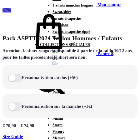
Mon compte
T-shirts manches longues
47%
Sweat-shirt
Sweats à capuche
Pantalons
Sweats à capuche zippé
Pack ASPTT 2024 Toulon Hommes / Enfants
Vestes
COLLECTIONS SPÉCIALES
Attention, le short rouge est disponible à partir de la taille 10/12 ans,
Panier
0
pour les tailles précédentes le short sera noir.
Personnalisation au dos (+5€)
COLLECTIONS
Prestige
Rex
Chercher
TA Court
Personnalisation sur la manche (+3€)
Premium
Miami
Storm
€
70,90
–
€
74,90
Victory
Size Guide
Météore