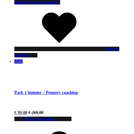
souhaits
Liste de souhaits
Liste de
souhaits
63%
Pack 1 homme – Pequery coaching
€
99,00
€
269,00
Choix des options