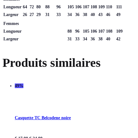
Longueur
64
72
80
88
96
105
106
107
108
109
110
111
Largeur
26
27
29
31
33
34
36
38
40
43
46
49
Femmes
Longueur
88
96
105
106
107
108
109
Largeur
31
33
34
36
38
40
42
Produits similaires
49%
Casquette TC Belcodene noire