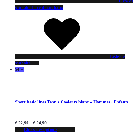
Liste de
souhaits
Liste de souhaits
Liste de
souhaits
54%
Short basic lines Tennis Cooleurs blanc – Hommes / Enfants
€
22,90
–
€
24,90
Choix des options