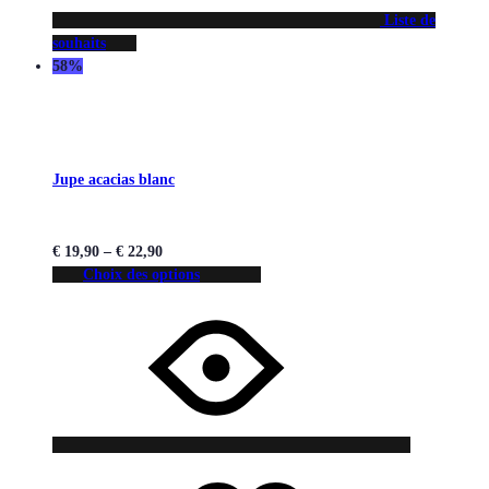
Liste de
souhaits
58%
Jupe acacias blanc
€
19,90
–
€
22,90
Choix des options