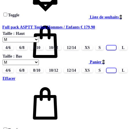
Toggle
Liste de souhaits
0
Full pack ASPTT Toulon Hommes / Enfants
€
179,90
Taille : Haut
4/6
6/8
8/10
10/12
12/14
XS
S
M
L
Taille : Bas
Panier
0
4/6
6/8
8/10
10/12
12/14
XS
S
M
L
Effacer