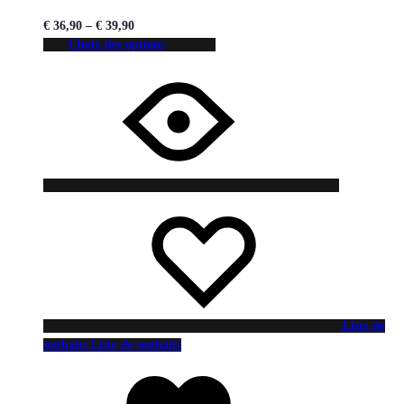
€
36,90
–
€
39,90
Choix des options
Liste de
souhaits
Liste de souhaits