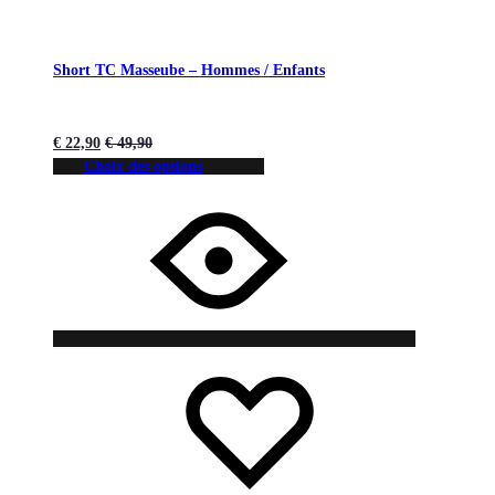
Short TC Masseube – Hommes / Enfants
€
22,90
€
49,90
Choix des options