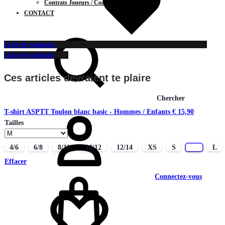
Contrats Joueurs / Coachs
CONTACT
Liste de souhaits
Liste de souhaits
Ces articles devraient te plaire
Chercher
T-shirt ASPTT Toulon blanc basic - Hommes / Enfants
€
15,90
Tailles
4/6
6/8
8/10
10/12
12/14
XS
S
M
L
Effacer
Connectez-vous