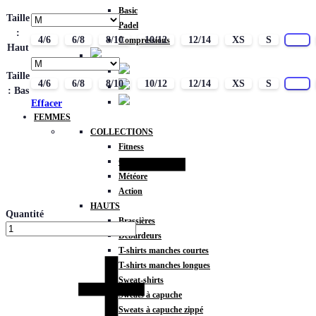
Basic
Taille
Padel
:
4/6
6/8
8/10
10/12
12/14
XS
S
M
Compressions
Haut
Taille
4/6
6/8
8/10
10/12
12/14
XS
S
M
: Bas
Effacer
FEMMES
COLLECTIONS
Fitness
Gravity
Météore
Action
HAUTS
Quantité
Brassières
Débardeurs
T-shirts manches courtes
T-shirts manches longues
Sweat-shirts
Sweats à capuche
Sweats à capuche zippé