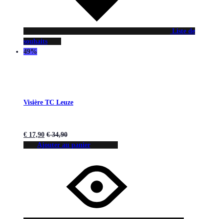
Liste de
souhaits
49%
Visière TC Leuze
€
17,90
€
34,90
Ajouter au panier