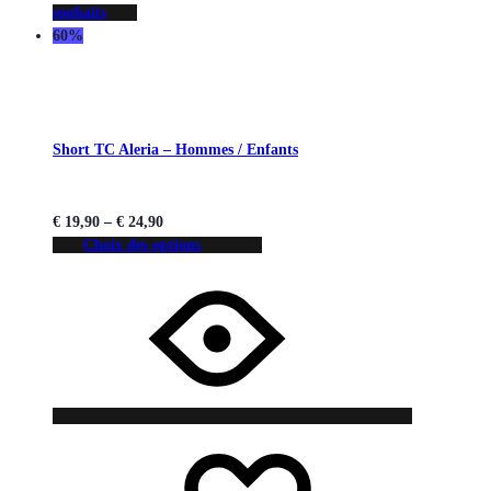
souhaits
60%
Short TC Aleria – Hommes / Enfants
€
19,90
–
€
24,90
Choix des options