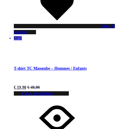
Liste de
souhaits
60%
T-shirt TC Masseube – Hommes / Enfants
€
19,90
€
49,90
Choix des options