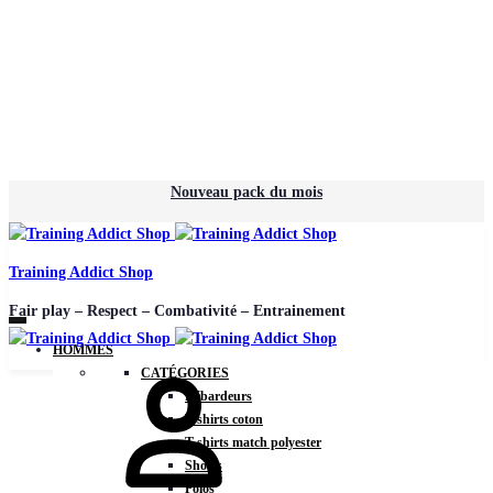
Nouveau pack du mois
Training Addict Shop
Fair play – Respect – Combativité – Entrainement
HOMMES
CATÉGORIES
Débardeurs
T-shirts coton
T-shirts match polyester
Shorts
Polos