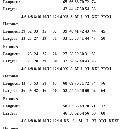
Longueur
65
66
68
70
72
74
Largeur
42
44
47
50
54
58
4/6
6/8
8/10
10/12
12/14
XS
S
M
L
XL
XXL
XXXL
Hommes
Longueur
29
32
33
35
37
39
40
41
42
43
44
45
Largeur
23
25
27
29
31
33
35
38
41
44
47
50
Femmes
Longueur
23
24
25
26
27
28
29
30
31
32
Largeur
27
28
29
30
32
34
37
40
43
46
4/6
6/8
8/10
10/12
12/14
XS
S
M
L
XL
XXL
XXXL
Hommes
Longueur
43
43
53
58
63
68
69
70
71
72
74
76
Largeur
36
39
42
46
50
52
54
56
58
60
62
64
Femmes
Longueur
58
63
68
69
70
71
72
Largeur
46
50
52
54
56
58
60
4/6
6/8
8/10
10/12
12/14
XS
S
M
L
XL
XXL
XXXL
Hommes