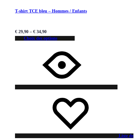
T-shirt TCE bleu – Hommes / Enfants
€
29,90
–
€
34,90
Choix des options
Liste de